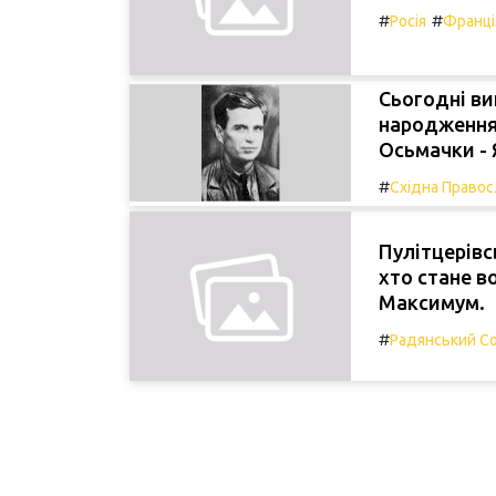
#
#
Росія
Франці
Сьогодні ви
народження 
Осьмачки - 
#
Східна Правос
Пулітцерівс
хто стане в
Максимум.
#
Радянський С