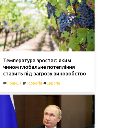
Температура зростає: яким
чином глобальне потепління
ставить під загрозу виноробство
#
#
#
Франція
Норвегія
Європа