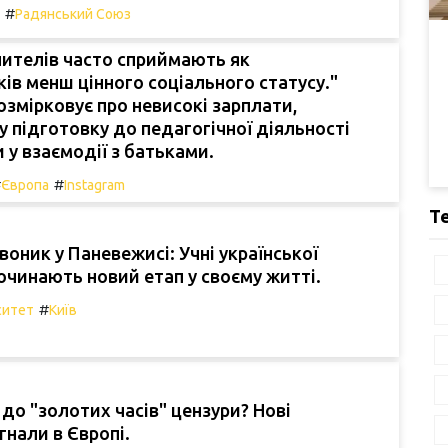
#
Радянський Союз
вчителів часто сприймають як
ів менш цінного соціального статусу."
озмірковує про невисокі зарплати,
 підготовку до педагогічної діяльності
 у взаємодії з батьками.
#
#
Європа
Instagram
Т
воник у Паневежисі: Учні української
чинають новий етап у своєму житті.
#
ситет
Київ
до "золотих часів" цензури? Нові
гнали в Європі.