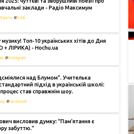
я 2025: чуттєві та зворушливі поезії про
навчальні заклади - Радіо Максимум
#
#
Свято
Хліб
 музику! Топ-10 українських хітів до Дня
О + ЛІРИКА) - Hochu.ua
#
в)
Instagram
ідсміялися над Блумом". Учителька
стандартний підхід в українській школі:
процес став справжнім шоу.
#
нці
Facebook
вич висловив думку: "Пам'ятання є
ру забуттю."