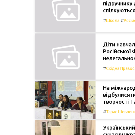
підручнику 
спілкуютьс
#
#
Школа
Росій
Діти навчал
Російської 
нелегально
#
Східна Правос
На міжнарод
відбулися п
творчості Т
#
Тарас Шевчен
Український
сучасну укр