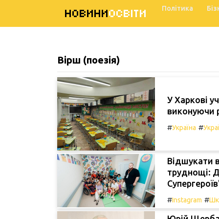
Політика
Біз
НОВИНИ
ОСВІТИ
Вірш (поезія)
У Харкові у
виконуючи ро
#
#
Україна
Укра
Відшукати в
труднощі: Д
Супергероїв
#
#
Instagram
Шк
Юрій Щербак