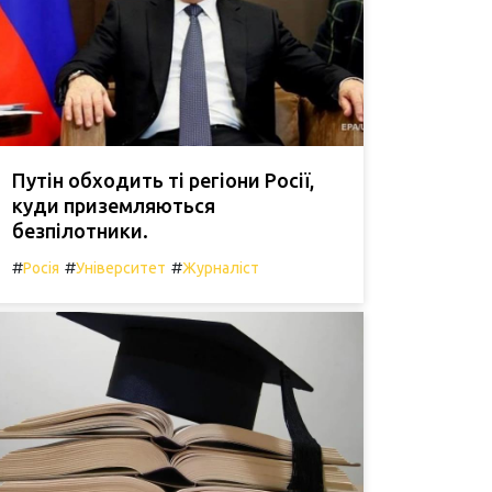
Путін обходить ті регіони Росії,
куди приземляються
безпілотники.
#
#
#
Росія
Університет
Журналіст