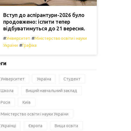
Вступ до аспірантури-2026 було
продовжено: іспити тепер
відбуватимуться до 21 вересня.
#
#
Університет
Міністерство освіти і науки
#
України
Графіка
еги
Університет
Україна
Студент
Школа
Вищий навчальний заклад
Росія
Київ
Міністерство освіти і науки України
Українці
Європа
Вища освіта