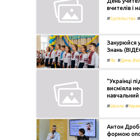
День учител
вчителів і 
#
Суспільство
Занурюйся у
Знань (ВІДЕ
#
#
Ліс
День (Киї
"Українці п
висміяла не
навчальний 
#
#
Школа
Украї
Антон Дробо
формою опо