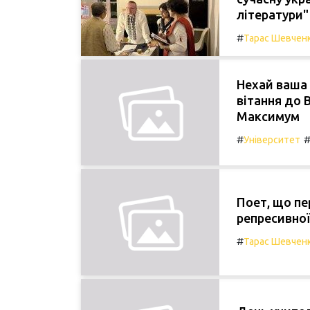
літератури" 
#
Тарас Шевчен
Нехай ваша 
вітання до 
Максимум
#
Університет
Поет, що пе
репресивної 
#
Тарас Шевчен