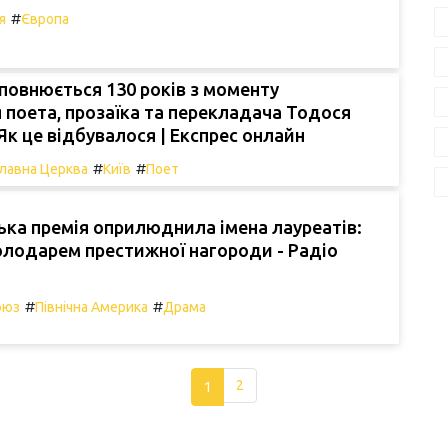
#
я
Європа
повнюється 130 років з моменту
поета, прозаїка та перекладача Тодося
Як це відбувалося | Експрес онлайн
#
#
лавна Церква
Київ
Поет
ька премія оприлюднила імена лауреатів:
олодарем престижної нагороди - Радіо
#
#
оюз
Північна Америка
Драма
1
2