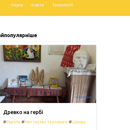
Наука
освіта
Технології
айпопулярніше
Древко на гербі
#
#
#
Європа
Мистецтво та розваги
Церква