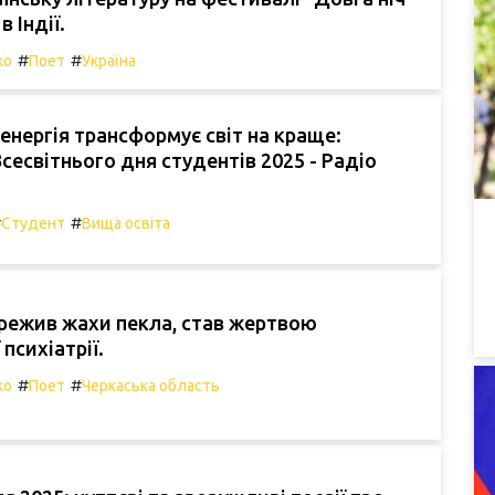
в Індії.
#
#
ко
Поет
Україна
енергія трансформує світ на краще:
Всесвітнього дня студентів 2025 - Радіо
#
#
Студент
Вища освіта
режив жахи пекла, став жертвою
психіатрії.
#
#
ко
Поет
Черкаська область