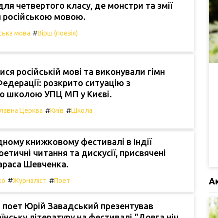
для четвертого класу, де монстри та змії
я російською мовою.
#
ська мова
Вірш (поезія)
ися російській мові та виконували гімн
Федерації: розкрито ситуацію з
ю школою УПЦ МП у Києві.
#
#
лавна Церква
Київ
Школа
ному книжковому фестивалі в Індії
оетичні читання та дискусії, присвячені
араса Шевченка.
#
#
А
ко
Журналіст
Поет
 поет Юрій Завадський презентував
аїнську літературу на фестивалі "Довга ніч