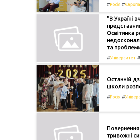
#
#
Росія
Європа
"В Україні 
представник
Освітянка р
недосконалу
та проблеми
#
Університет
Останній дз
школи розпо
#
#
Росія
Універ
Повернення 
тривожні си