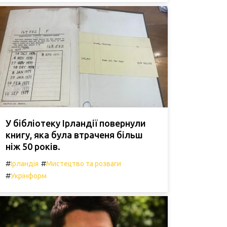
У бібліотеку Ірландії повернули
книгу, яка була втраченя більш
ніж 50 років.
#
#
Ірландія
Мистецтво та розваги
#
Укрінформ