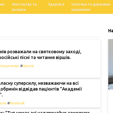
нес
Мистецтво та
Здоров'я
політика та державне
розваги
управління
Н
чнів розважали на святковому заході,
сійські пісні та читання віршів.
#
їнська мова
Школа
ласну суперсилу, незважаючи на всі
обринін відвідав пацієнтів "Академії
".
#
ола
Facebook
: "Тут немає ані надзвичайно заможних,