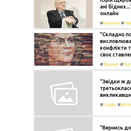
ані бідних..
онлайн
#
#
Норвегія
Уні
"Складно по
висловлюван
конфлікти 
своє ставле
#
#
Франція
Пое
"Звідки ж д
третьокласн
викликавши 
#
#
Google
Біблі
"Вернись до