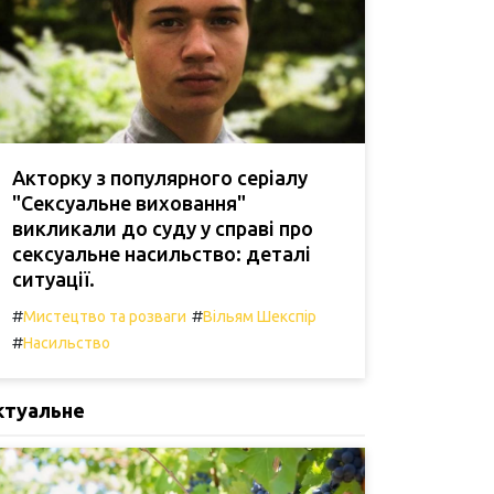
Акторку з популярного серіалу
"Сексуальне виховання"
викликали до суду у справі про
сексуальне насильство: деталі
ситуації.
#
#
Мистецтво та розваги
Вільям Шекспір
#
Насильство
ктуальне