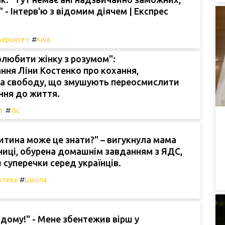
." - Інтерв'ю з відомим діячем | Експрес
#
верситет
Київ
любити жінку з розумом":
ня Ліни Костенко про кохання,
та свободу, що змушують переосмислити
ння до життя.
#
т
Ліс
итина може це знати?" – вигукнула мама
иці, обурена домашнім завданням з ЯДС,
суперечки серед українців.
#
отека
Школа
дому!" - Мене збентежив вірш у