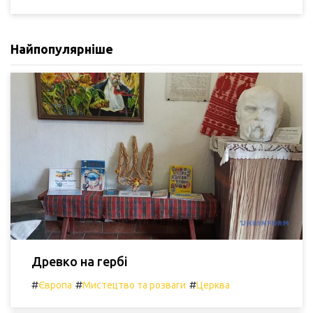
Найпопулярніше
Древко на гербі
#
#
#
Європа
Мистецтво та розваги
Церква