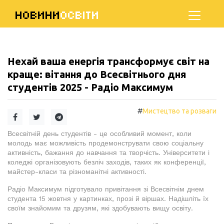
НОВИНИ
ОСВІТИ
Нехай ваша енергія трансформує світ на
краще: вітання до Всесвітнього дня
студентів 2025 - Радіо Максимум
#
Мистецтво та розваги
Всесвітній день студентів - це особливий момент, коли
молодь має можливість продемонструвати свою соціальну
активність, бажання до навчання та творчість. Університети і
коледжі організовують безліч заходів, таких як конференції,
майстер-класи та різноманітні активності.
Радіо Максимум підготувало привітання зі Всесвітнім днем
студента 15 жовтня у картинках, прозі й віршах. Надішліть їх
своїм знайомим та друзям, які здобувають вищу освіту.