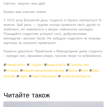
Світлих, творчих лиш ідей,
Бажаю вам класних новин!
У 2025 році Всесвітній день студента в Україні святкується 15
жовтня. Цей день — чудова нагода привітати своїх друзів та
знайомих, які навчаються у вищих навчальних закладах.
Пожадайте студентам успішної сесії, доброзичливих
викладачів і високих балів. Не забудьте надіслати їм яскраву
картинку чи приємне привітання!
Корисно дізнатися: Привітання з Міжнародним днем студента
- кумедні смс, віршовані рядки, прозові твори та зображення.
#
#
#
#
Університет
Студент
Вища освіта
Суспільство
#
#
#
#
#
Коледж
Вищий навчальний заклад
Проза
Мем
Вірш
#
#
#
(поезія)
Наука
Радіо Максимум
Російські анекдоти
Читайте також