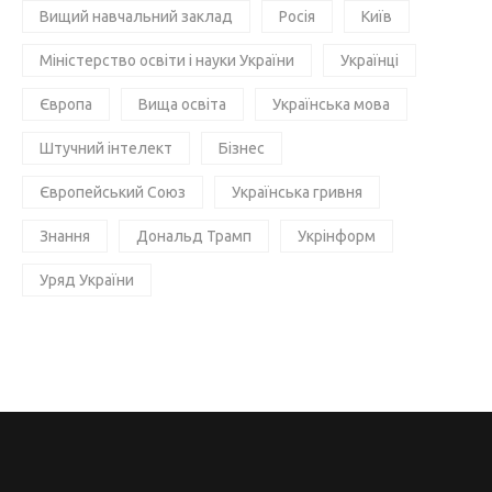
Вищий навчальний заклад
Росія
Київ
Міністерство освіти і науки України
Українці
Європа
Вища освіта
Українська мова
Штучний інтелект
Бізнес
Європейський Союз
Українська гривня
Знання
Дональд Трамп
Укрінформ
Уряд України