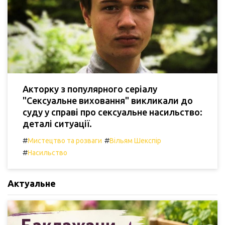
Акторку з популярного серіалу
"Сексуальне виховання" викликали до
суду у справі про сексуальне насильство:
деталі ситуації.
#
#
Мистецтво та розваги
Вільям Шекспір
#
Насильство
Актуальне