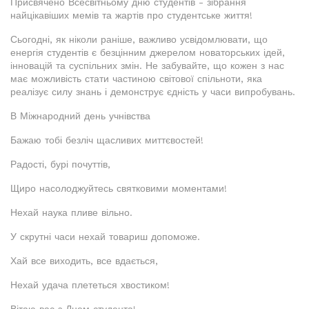
Присвячено Всесвітньому дню студентів - зібрання
найцікавіших мемів та жартів про студентське життя!
Сьогодні, як ніколи раніше, важливо усвідомлювати, що
енергія студентів є безцінним джерелом новаторських ідей,
інновацій та суспільних змін. Не забувайте, що кожен з нас
має можливість стати частиною світової спільноти, яка
реалізує силу знань і демонструє єдність у часи випробувань.
В Міжнародний день учнівства
Бажаю тобі безліч щасливих миттєвостей!
Радості, бурі почуттів,
Щиро насолоджуйтесь святковими моментами!
Нехай наука пливе вільно.
У скрутні часи нехай товариш допоможе.
Хай все виходить, все вдається,
Нехай удача плететься хвостиком!