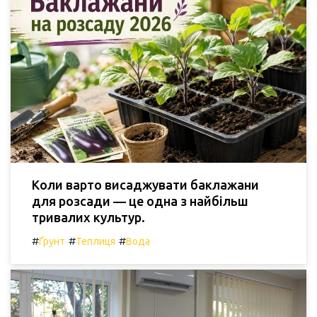
Коли варто висаджувати баклажани
для розсади — це одна з найбільш
тривалих культур.
#
#
#
Ґрунт
Теплиця
Вода