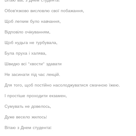
Вітаю вас з Днем студента!
Обов'язково висловлю свої побажання,
Щоб легким було навчання,
Відповіло очікуванням,
Щоб нудьга не турбувала,
Була пруха і халява,
Швидко всі "хвости" здавати
Не засинати під час лекцій.
Для того, щоб постійно насолоджуватися смачною їжею.
І простіше проходити екзамен,
Сумувать не довелось,
Дуже весело жилось!
Вітаю з Днем студента!