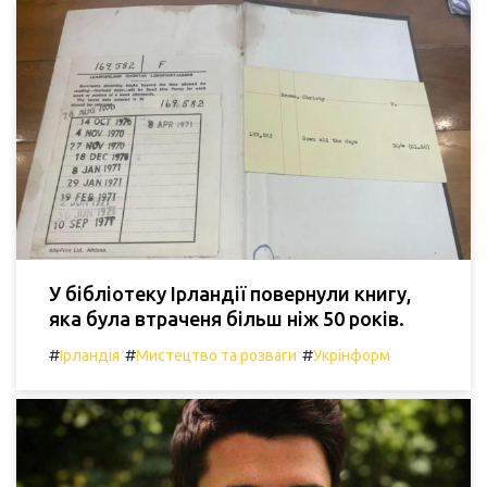
У бібліотеку Ірландії повернули книгу,
яка була втраченя більш ніж 50 років.
#
#
#
Ірландія
Мистецтво та розваги
Укрінформ