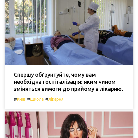
Спершу обґрунтуйте, чому вам
необхідна госпіталізація: яким чином
зміняться вимоги до прийому в лікарню.
#
#
#
Київ
Школа
Лікарня