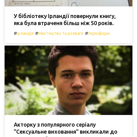
У бібліотеку Ірландії повернули книгу,
яка була втраченя більш ніж 50 років.
#
#
#
Ірландія
Мистецтво та розваги
Укрінформ
Акторку з популярного серіалу
"Сексуальне виховання" викликали до