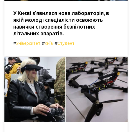
У Києві з'явилася нова лабораторія, в
якій молоді спеціалісти освоюють
навички створення безпілотних
літальних апаратів.
#
#
#
Університет
Київ
Студент