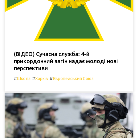
(ВІДЕО) Сучасна служба: 4-й
прикордонний загін надає молоді нові
перспективи
#
#
#
Школа
Харків
Європейський Союз