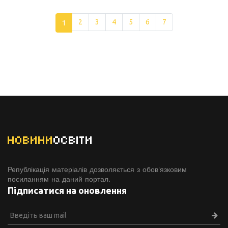
1
2
3
4
5
6
7
НОВИНИ
ОСВІТИ
Републікація матеріалів дозволяється з обов'язковим
посиланням на даний портал.
Підписатися на оновлення