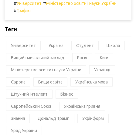
#
#
Університет
Міністерство освіти і науки України
#
Графіка
Теги
Університет
Україна
Студент
Школа
Вищий навчальний заклад
Росія
Київ
Міністерство освіти і науки України
Українці
Європа
Вища освіта
Українська мова
Штучний інтелект
Бізнес
Європейський Союз
Українська гривня
Знання
Дональд Трамп
Укрінформ
Уряд України