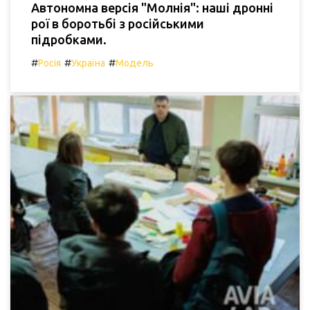
Автономна версія "Молнія": наші дронні
рої в боротьбі з російськими
підробками.
#
#
#
Росія
Україна
Модель