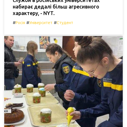
служби в російських університетах
набирає дедалі більш агресивного
характеру, - NYT.
#
#
#
Росія
Університет
Студент