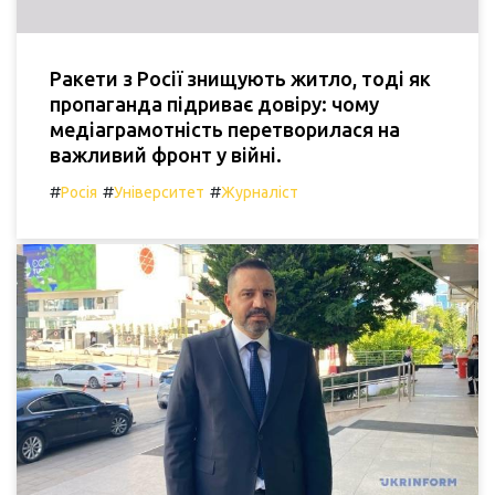
Ракети з Росії знищують житло, тоді як
пропаганда підриває довіру: чому
медіаграмотність перетворилася на
важливий фронт у війні.
#
#
#
Росія
Університет
Журналіст