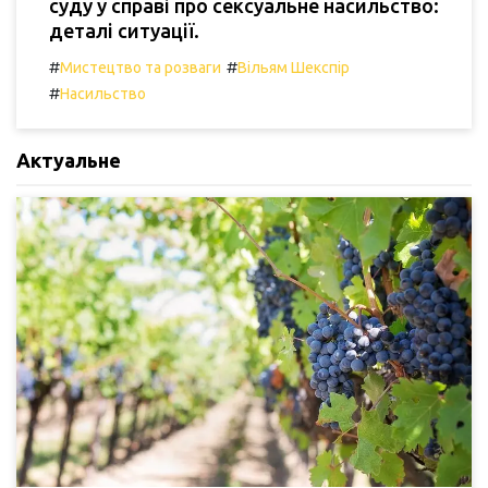
суду у справі про сексуальне насильство:
деталі ситуації.
#
#
Мистецтво та розваги
Вільям Шекспір
#
Насильство
Актуальне