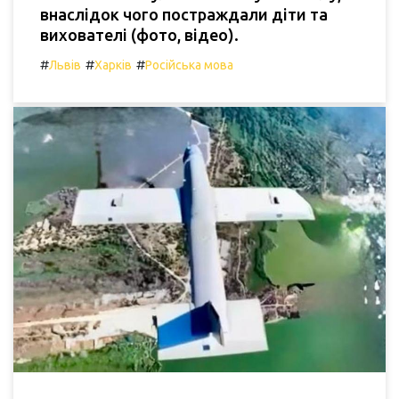
внаслідок чого постраждали діти та
вихователі (фото, відео).
#
#
#
Львів
Харків
Російська мова