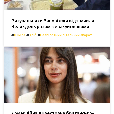
Рятувальники Запоріжжя відзначили
Великдень разом з евакуйованими.
#
#
#
Школа
Хліб
Безпілотний літальний апарат
Комерційна директорка британсько-