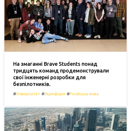
На змаганні Brave Students понад
тридцять команд продемонстрували
свої інженерні розробки для
безпілотників.
#
#
#
Університет
Укрінформ
Російська мова