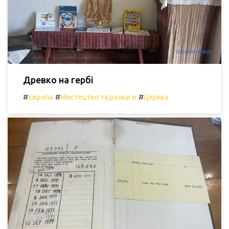
Древко на гербі
#
#
#
Європа
Мистецтво та розваги
Церква