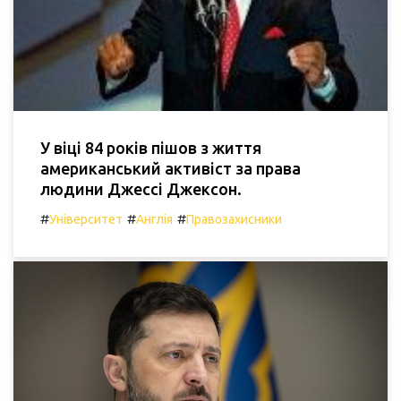
У віці 84 років пішов з життя
американський активіст за права
людини Джессі Джексон.
#
#
#
Університет
Англія
Правозахисники