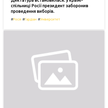
Диктатура встановилася: у країні-
спільниці Росії президент заборонив
проведення виборів.
#
#
#
Росія
Гардіан
Університет