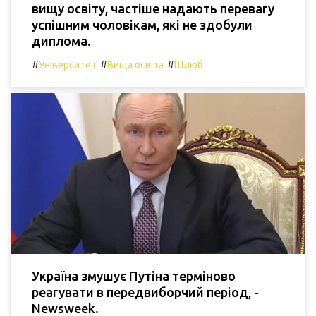
вищу освіту, частіше надають перевагу
успішним чоловікам, які не здобули
диплома.
#
#
#
Університет
Вища освіта
Шлюб
Україна змушує Путіна терміново
реагувати в передвиборчий період, -
Newsweek.