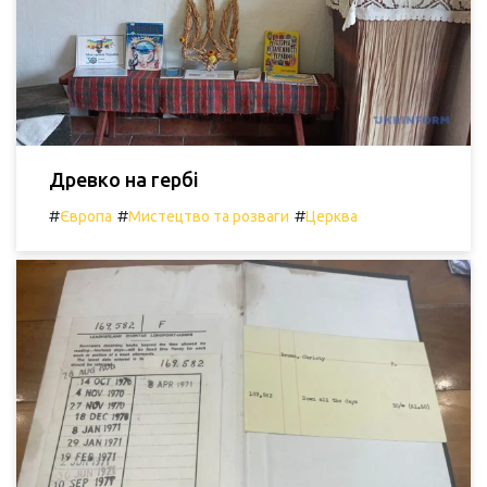
Древко на гербі
#
#
#
Європа
Мистецтво та розваги
Церква