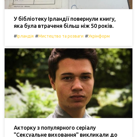
У бібліотеку Ірландії повернули книгу,
яка була втраченя більш ніж 50 років.
#
#
#
Ірландія
Мистецтво та розваги
Укрінформ
Акторку з популярного серіалу
"Сексуальне виховання" викликали до