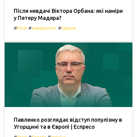
Після невдачі Віктора Орбана: які наміри
у Петеру Мадяра?
#
#
#
Росія
Університет
Європа
Павленко розглядає відступ популізму в
Угорщині та в Європі | Еспресо
#
#
#