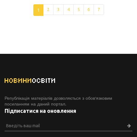
1
2
3
4
5
6
7
НОВИНИ
ОСВІТИ
Републікація матеріалів дозволяється з обов'язковим
посиланням на даний портал.
Підписатися на оновлення