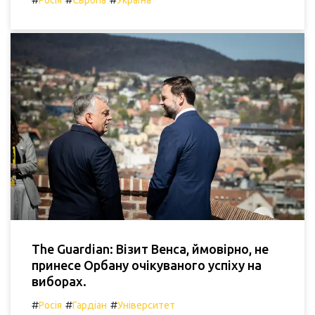
Росія
Європа
Україна
The Guardian: Візит Венса, ймовірно, не
принесе Орбану очікуваного успіху на
виборах.
#
#
#
Росія
Гардіан
Університет