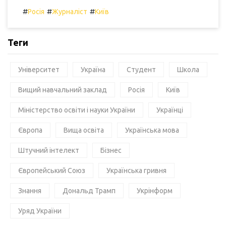
#
#
#
Росія
Журналіст
Київ
Теги
Університет
Україна
Студент
Школа
Вищий навчальний заклад
Росія
Київ
Міністерство освіти і науки України
Українці
Європа
Вища освіта
Українська мова
Штучний інтелект
Бізнес
Європейський Союз
Українська гривня
Знання
Дональд Трамп
Укрінформ
Уряд України