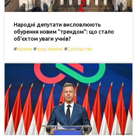
Народні депутати висловлюють
обурення новим "трендом": що стало
об'єктом уваги учнів?
#
#
#
Україна
Уряд України
Суспільство