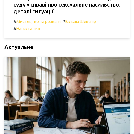
суду у справі про сексуальне насильство:
деталі ситуації.
#
#
Мистецтво та розваги
Вільям Шекспір
#
Насильство
Актуальне