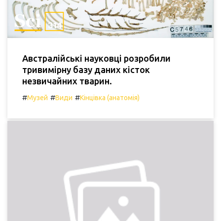
Австралійські науковці розробили
тривимірну базу даних кісток
незвичайних тварин.
#
#
#
Музей
Види
Кінцівка (анатомія)