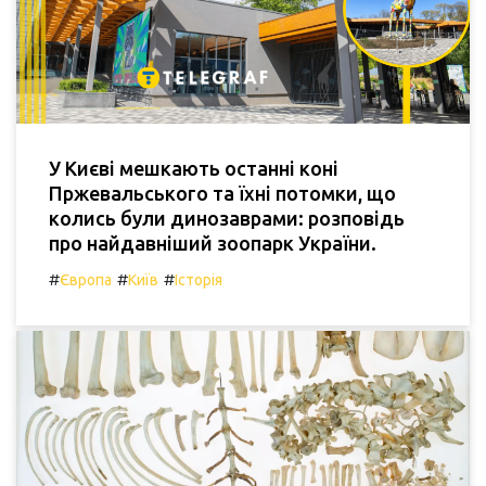
У Києві мешкають останні коні
Пржевальського та їхні потомки, що
колись були динозаврами: розповідь
про найдавніший зоопарк України.
#
#
#
Європа
Київ
Історія