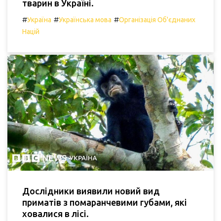
тварин в Україні.
#
#
#
Україна
Українська мова
Організація Об'єднаних
Націй
Дослідники виявили новий вид
приматів з помаранчевими губами, які
ховалися в лісі.