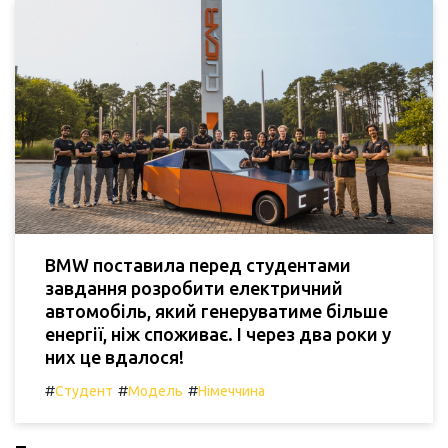
BMW поставила перед студентами
завдання розробити електричний
автомобіль, який генеруватиме більше
енергії, ніж споживає. І через два роки у
них це вдалося!
#
#
#
Студент
Модель
Німеччина