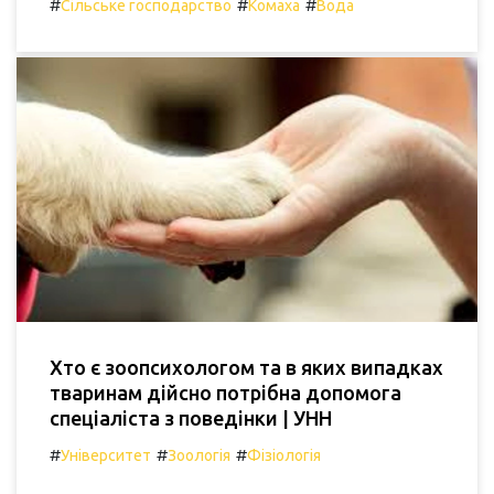
#
#
#
Сільське господарство
Комаха
Вода
Хто є зоопсихологом та в яких випадках
тваринам дійсно потрібна допомога
спеціаліста з поведінки | УНН
#
#
#
Університет
Зоологія
Фізіологія