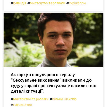
#
#
#
Ірландія
Мистецтво та розваги
Укрінформ
Акторку з популярного серіалу
"Сексуальне виховання" викликали до
суду у справі про сексуальне насильство:
деталі ситуації.
#
#
Мистецтво та розваги
Вільям Шекспір
#
Насильство