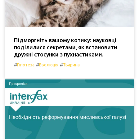
Підморгніть вашому котику: науковці
поділилися секретами, як встановити
дружні стосунки з пухнастиками.
#
#
#
Гіпотеза
Еволюція
Тварина