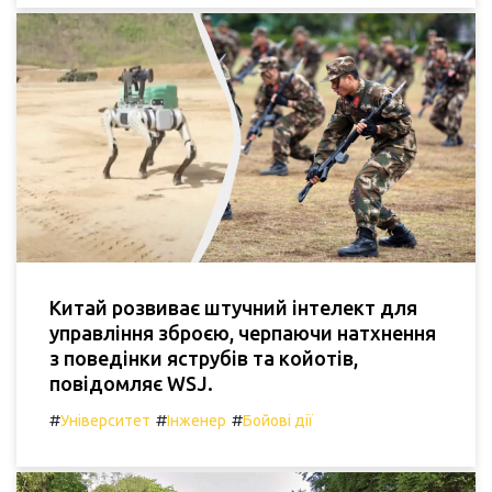
Китай розвиває штучний інтелект для
управління зброєю, черпаючи натхнення
з поведінки яструбів та койотів,
повідомляє WSJ.
#
#
#
Університет
Інженер
Бойові дії