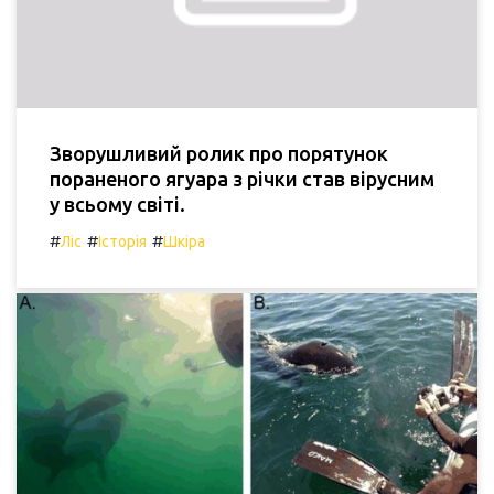
Зворушливий ролик про порятунок
пораненого ягуара з річки став вірусним
у всьому світі.
#
#
#
Ліс
Історія
Шкіра