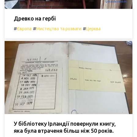
Древко на гербі
#
#
#
Європа
Мистецтво та розваги
Церква
У бібліотеку Ірландії повернули книгу,
яка була втраченя більш ніж 50 років.