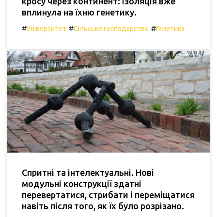
кросу через континент: ізоляція вже
вплинула на їхню генетику.
#
#
#
Університет
Сільське господарство
Генетика
Спритні та інтелектуальні. Нові
модульні конструкції здатні
перевертатися, стрибати і переміщатися
навіть після того, як їх було розрізано.