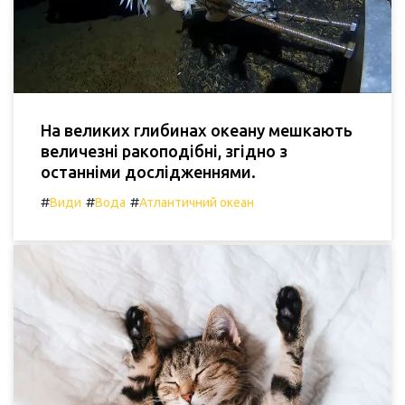
На великих глибинах океану мешкають
величезні ракоподібні, згідно з
останніми дослідженнями.
#
#
#
Види
Вода
Атлантичний океан