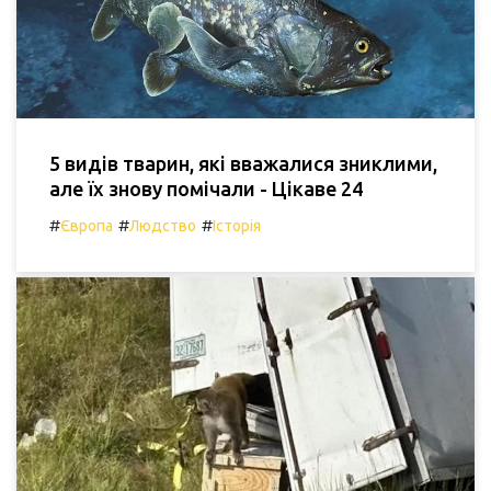
5 видів тварин, які вважалися зниклими,
але їх знову помічали - Цікаве 24
#
#
#
Європа
Людство
Історія