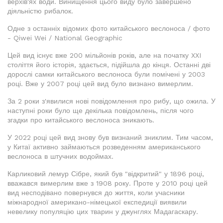
верхів'ях води. Винищення цього виду було завершено
діяльністю рибалок.
Одне з останніх відомих фото китайського веслоноса / фото
- Qiwei Wei / National Geographic
Цей вид існує вже 200 мільйонів років, але на початку XXI
століття його історія, здається, підійшла до кінця. Останні дві
дорослі самки китайського веслоноса були помічені у 2003
році. Вже у 2007 році цей вид було визнано вимерлим.
За 2 роки з'явилися нові повідомлення про рибу, що ожила. У
наступні роки було ще декілька повідомлень, після чого
згадки про китайського веслоноса зникають.
У 2022 році цей вид знову був визнаний зниклим. Тим часом,
у Китаї активно займаються розведенням американського
веслоноса в штучних водоймах.
Карликовий лемур Сібре, який був "відкритий" у 1896 році,
вважався вимерлим вже з 1908 року. Проте у 2010 році цей
вид несподівано повернувся до життя, коли учасники
міжнародної американо-німецької експедиції виявили
невелику популяцію цих тварин у джунглях Мадагаскару.