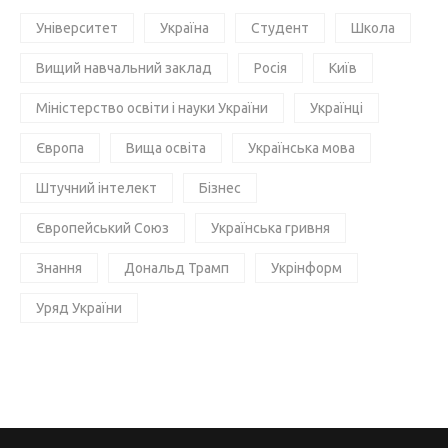
Університет
Україна
Студент
Школа
Вищий навчальний заклад
Росія
Київ
Міністерство освіти і науки України
Українці
Європа
Вища освіта
Українська мова
Штучний інтелект
Бізнес
Європейський Союз
Українська гривня
Знання
Дональд Трамп
Укрінформ
Уряд України