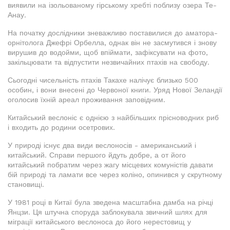
виявили на ізольованому гірському хребті поблизу озера Те-
Анау.
На початку дослідники зневажливо поставилися до аматора-
орнітолога Джефрі Орбелла, однак він не засмутився і знову
вирушив до водойми, щоб впіймати, зафіксувати на фото,
закільцювати та відпустити незвичайних птахів на свободу.
Сьогодні чисельність птахів Такахе налічує близько 500
особин, і вони внесені до Червоної книги. Уряд Нової Зеландії
оголосив їхній ареал проживання заповідним.
Китайський веслоніс є однією з найбільших прісноводних риб
і входить до родини осетрових.
У природі існує два види веслоносів - американський і
китайський. Справи першого йдуть добре, а от його
китайський побратим через жагу місцевих комуністів давати
бій природі та ламати все через коліно, опинився у скрутному
становищі.
У 1981 році в Китаї була зведена масштабна дамба на річці
Янцзи. Ця штучна споруда заблокувала звичний шлях для
міграції китайського веслоноса до його нерестовищ у