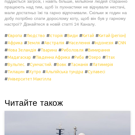
піддається загрозі, і навіть більше, мільйони людей старанно
працюють над тим, щоб їх пухнастики не відчували нестачі,
мали достатньо їжі та гарно відпочивали. Скільки ж годин на
добу потрібно спати дорослому коту, щоб він був у гарному
настрої? Дізнайтеся в новій статті 24 Каналу.
#
#
#
#
#
#
Європа
Людство
Історія
Види
Китай
Китай (регіон)
#
#
#
#
#
#
Африка
Земля
Австралія
Населення
Індонезія
CNN
#
#
#
#
Нова Зеландія
Тварина
Риболовля
Вимирання
#
#
#
#
#
Мадагаскар
Південна Африка
Риба
Озеро
Птах
#
#
#
#
#
Вульпес.
Сумчастий.
Вовк
Тасманія
Латимерія
#
#
#
#
Тилацин
Хутро
Альпійська тундра
Сулавесі
#
Університет Макгілла
Читайте також