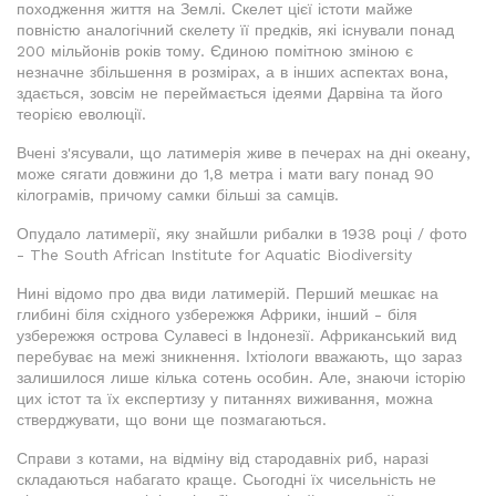
походження життя на Землі. Скелет цієї істоти майже
повністю аналогічний скелету її предків, які існували понад
200 мільйонів років тому. Єдиною помітною зміною є
незначне збільшення в розмірах, а в інших аспектах вона,
здається, зовсім не переймається ідеями Дарвіна та його
теорією еволюції.
Вчені з'ясували, що латимерія живе в печерах на дні океану,
може сягати довжини до 1,8 метра і мати вагу понад 90
кілограмів, причому самки більші за самців.
Опудало латимерії, яку знайшли рибалки в 1938 році / фото
- The South African Institute for Aquatic Biodiversity
Нині відомо про два види латимерій. Перший мешкає на
глибині біля східного узбережжя Африки, інший - біля
узбережжя острова Сулавесі в Індонезії. Африканський вид
перебуває на межі зникнення. Іхтіологи вважають, що зараз
залишилося лише кілька сотень особин. Але, знаючи історію
цих істот та їх експертизу у питаннях виживання, можна
стверджувати, що вони ще позмагаються.
Справи з котами, на відміну від стародавніх риб, наразі
складаються набагато краще. Сьогодні їх чисельність не