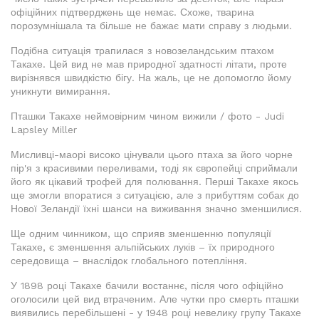
офіційних підтверджень ще немає. Схоже, тварина
порозумнішала та більше не бажає мати справу з людьми.
Подібна ситуація трапилася з новозеландським птахом
Такахе. Цей вид не мав природної здатності літати, проте
вирізнявся швидкістю бігу. На жаль, це не допомогло йому
уникнути вимирання.
Пташки Такахе неймовірним чином вижили / фото - Judi
Lapsley Miller
Мисливці-маорі високо цінували цього птаха за його чорне
пір'я з красивими переливами, тоді як європейці сприймали
його як цікавий трофей для полювання. Перші Такахе якось
ще змогли впоратися з ситуацією, але з прибуттям собак до
Нової Зеландії їхні шанси на виживання значно зменшилися.
Ще одним чинником, що сприяв зменшенню популяції
Такахе, є зменшення альпійських луків – їх природного
середовища – внаслідок глобального потепління.
У 1898 році Такахе бачили востаннє, після чого офіційно
оголосили цей вид втраченим. Але чутки про смерть пташки
виявились перебільшені - у 1948 році невелику групу Такахе