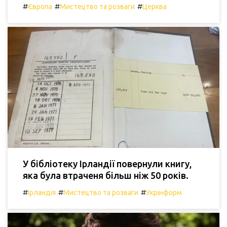
#
#
#
Європа
Мистецтво та розваги
Церква
У бібліотеку Ірландії повернули книгу,
яка була втраченя більш ніж 50 років.
#
#
#
Ірландія
Мистецтво та розваги
Укрінформ