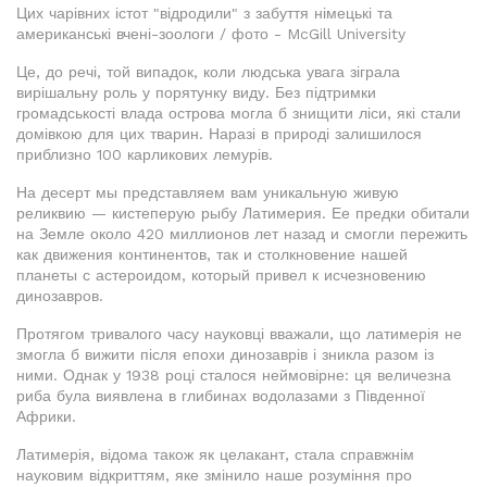
Цих чарівних істот "відродили" з забуття німецькі та
американські вчені-зоологи / фото - McGill University
Це, до речі, той випадок, коли людська увага зіграла
вирішальну роль у порятунку виду. Без підтримки
громадськості влада острова могла б знищити ліси, які стали
домівкою для цих тварин. Наразі в природі залишилося
приблизно 100 карликових лемурів.
На десерт мы представляем вам уникальную живую
реликвию — кистеперую рыбу Латимерия. Ее предки обитали
на Земле около 420 миллионов лет назад и смогли пережить
как движения континентов, так и столкновение нашей
планеты с астероидом, который привел к исчезновению
динозавров.
Протягом тривалого часу науковці вважали, що латимерія не
змогла б вижити після епохи динозаврів і зникла разом із
ними. Однак у 1938 році сталося неймовірне: ця величезна
риба була виявлена в глибинах водолазами з Південної
Африки.
Латимерія, відома також як целакант, стала справжнім
науковим відкриттям, яке змінило наше розуміння про