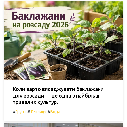
Коли варто висаджувати баклажани
для розсади — це одна з найбільш
тривалих культур.
#
#
#
Ґрунт
Теплиця
Вода