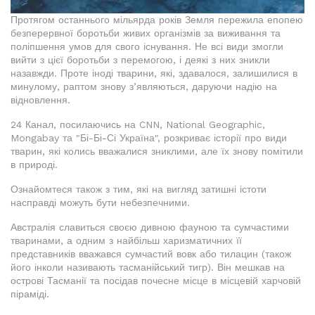
Протягом останнього мільярда років Земля пережила епопею
безперервної боротьби живих організмів за виживання та
поліпшення умов для свого існування. Не всі види змогли
вийти з цієї боротьби з перемогою, і деякі з них зникли
назавжди. Проте іноді тварини, які, здавалося, залишилися в
минулому, раптом знову з’являються, даруючи надію на
відновлення.
24 Канал, посилаючись на CNN, National Geographic,
Mongabay та "Бі-Бі-Сі Україна", розкриває історії про види
тварин, які колись вважалися зниклими, але їх знову помітили
в природі.
Ознайомтеся також з тим, які на вигляд затишні істоти
насправді можуть бути небезпечними.
Австралія славиться своєю дивною фауною та сумчастими
тваринами, а одним з найбільш харизматичних її
представників вважався сумчастий вовк або тилацин (також
його інколи називають тасманійський тигр). Він мешкав на
острові Тасманії та посідав почесне місце в місцевій харчовій
піраміді.