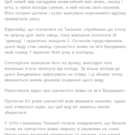
Цей хижий звір нагадував незвичайний мікс вовка, лисиці і
кота, а також володів сумкою, в якій носив своїх малюків.
Його потужні щелепи і хутро жовтувато-коричневого відтінку
привертали увагу.
Європейці, що оселилися на Тасманії, сприймали цю істоту
як загрозу для своїх овець, тому вирішили оголосити їй
"джихад" і практично знищили її. Останнім представником
цього виду став самець сумчастого вовка на ім'я Бенджамін,
який помер 7 вересня 1936 року в зоопарку.
Спостерігачі залишили його на вулиці, внаслідок чого
маленька істота загинула від холоду. За кілька місяців до
цього Бенджаміна зафіксували на плівку, і ці зйомки тепер
вважаються живим доказом існування цього виду.
Перегляньте відео про сумчастого вовка на ім'я Бенджамін!
Протягом 80 років сумчастий вовк вважався зниклим, однак
нині з'явилася надія, що цей вид міг якимось чином
зберегтися.
У 2010-і мешканці Тасманії почали повідомляти, що бачили
схожу на сумчастого вовка тварину зі смужками на спині.
Число таких зустрічей перевалило за десяток, але наразі