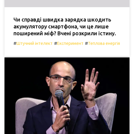
Чи справді швидка зарядка шкодить
акумулятору смартфона, чи це лише
поширений міф? Вчені розкрили істину.
#
#
#
Штучний інтелект
Експеримент
Теплова енергія