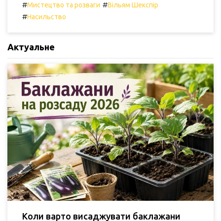
#
#
Мистецтво та розваги
Вільям Шекспір
#
Насильство
Актуальне
Коли варто висаджувати баклажани