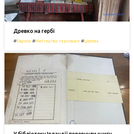
Древко на гербі
#
#
#
Європа
Мистецтво та розваги
Церква
У бібліотеку Ірландії повернули книгу,