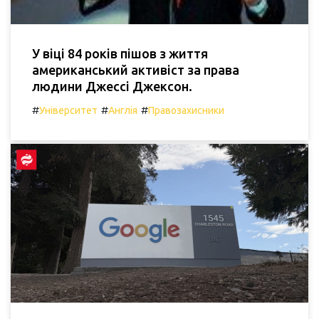
У віці 84 років пішов з життя
американський активіст за права
людини Джессі Джексон.
#
#
#
Університет
Англія
Правозахисники