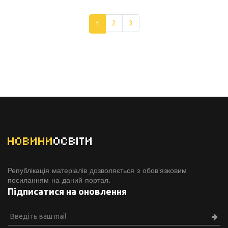
1
2
3
НОВИНИ
ОСВІТИ
Републікація матеріалів дозволяється з обов'язковим
посиланням на даний портал.
Підписатися на оновлення