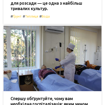
для розсади — це одна з найбільш
тривалих культур.
#
#
#
Ґрунт
Теплиця
Вода
Спершу обґрунтуйте, чому вам
необхідна госпіталізація: яким чином