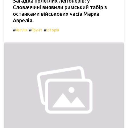
Загадка полеглих легіонерів: у
Словаччині виявили римський табір з
останками військових часів Марка
Аврелія.
#
#
#
Англія
Ґрунт
Історія