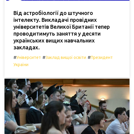
Від астробіології до штучного
інтелекту. Викладачі провідних
університетів Великої Британії тепер
проводитимуть заняття у десяти
українських вищих навчальних
закладах.
#
#
#
Університет
Заклад вищої освіти
Президент
України