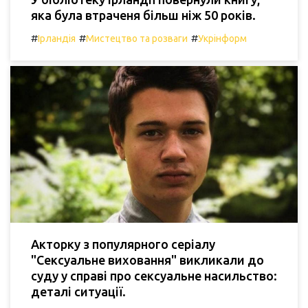
яка була втраченя більш ніж 50 років.
#
#
#
Ірландія
Мистецтво та розваги
Укрінформ
Акторку з популярного серіалу
"Сексуальне виховання" викликали до
суду у справі про сексуальне насильство:
деталі ситуації.