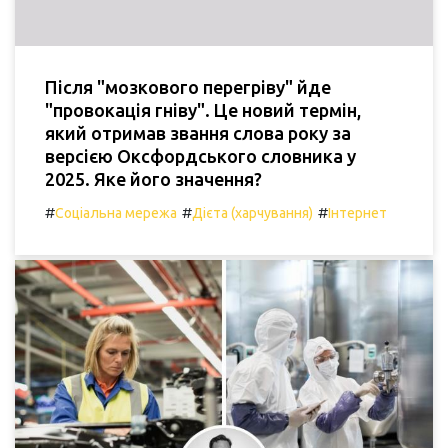
Після "мозкового перегріву" йде
"провокація гніву". Це новий термін,
який отримав звання слова року за
версією Оксфордського словника у
2025. Яке його значення?
#
#
#
Соціальна мережа
Дієта (харчування)
Інтернет