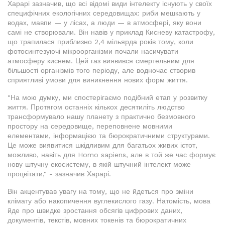
Харарі зазначив, що всі відомі види інтелекту існують у своїх
специфічних екологічних середовищах: риби мешкають у
водах, мавпи — у лісах, а люди — в атмосфері, яку вони
самі не створювали. Він навів у приклад Кисневу катастрофу,
що трапилася приблизно 2,4 мільярда років тому, коли
фотосинтезуючі мікроорганізми почали насичувати
атмосферу киснем. Цей газ виявився смертельним для
більшості організмів того періоду, але водночас створив
сприятливі умови для виникнення нових форм життя.
"На мою думку, ми спостерігаємо подібний етап у розвитку
життя. Протягом останніх кількох десятиліть людство
трансформувало нашу планету з практично безмовного
простору на середовище, переповнене мовними
елементами, інформацією та бюрократичними структурами.
Це може виявитися шкідливим для багатьох живих істот,
можливо, навіть для Homo sapiens, але в той же час формує
нову штучну екосистему, в якій штучний інтелект може
процвітати," - зазначив Харарі.
Він акцентував увагу на тому, що не йдеться про зміни
клімату або накопичення вуглекислого газу. Натомість, мова
йде про швидке зростання обсягів цифрових даних,
документів, текстів, мовних токенів та бюрократичних