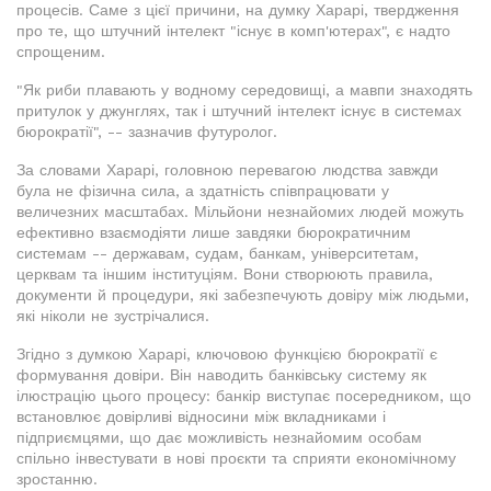
процесів. Саме з цієї причини, на думку Харарі, твердження
про те, що штучний інтелект "існує в комп'ютерах", є надто
спрощеним.
"Як риби плавають у водному середовищі, а мавпи знаходять
притулок у джунглях, так і штучний інтелект існує в системах
бюрократії", -- зазначив футуролог.
За словами Харарі, головною перевагою людства завжди
була не фізична сила, а здатність співпрацювати у
величезних масштабах. Мільйони незнайомих людей можуть
ефективно взаємодіяти лише завдяки бюрократичним
системам -- державам, судам, банкам, університетам,
церквам та іншим інституціям. Вони створюють правила,
документи й процедури, які забезпечують довіру між людьми,
які ніколи не зустрічалися.
Згідно з думкою Харарі, ключовою функцією бюрократії є
формування довіри. Він наводить банківську систему як
ілюстрацію цього процесу: банкір виступає посередником, що
встановлює довірливі відносини між вкладниками і
підприємцями, що дає можливість незнайомим особам
спільно інвестувати в нові проєкти та сприяти економічному
зростанню.