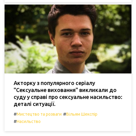
Акторку з популярного серіалу
"Сексуальне виховання" викликали до
суду у справі про сексуальне насильство:
деталі ситуації.
#
#
Мистецтво та розваги
Вільям Шекспір
#
Насильство