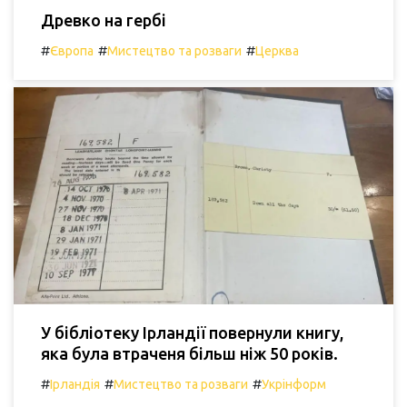
Древко на гербі
#
#
#
Європа
Мистецтво та розваги
Церква
У бібліотеку Ірландії повернули книгу,
яка була втраченя більш ніж 50 років.
#
#
#
Ірландія
Мистецтво та розваги
Укрінформ