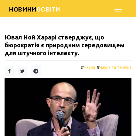
НОВИНИ
ОСВІТИ
Ювал Ной Харарі стверджує, що
бюрократія є природним середовищем
для штучного інтелекту.
#
#
Наука
наука та техніка