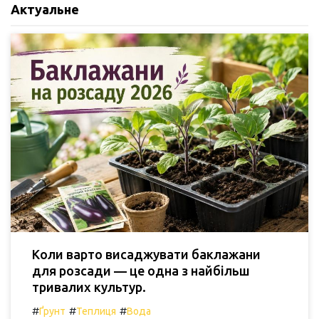
Актуальне
Коли варто висаджувати баклажани
для розсади — це одна з найбільш
тривалих культур.
#
#
#
Ґрунт
Теплиця
Вода