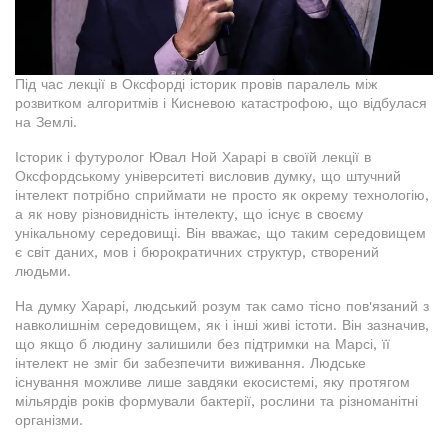
Під час лекції в Оксфорді історик провів паралель між
розвитком алгоритмів і Кисневою катастрофою, що відбулася
на Землі.
Історик і футуролог Ювал Ной Харарі в своїй лекції в
Оксфордському університеті висловив думку, що штучний
інтелект потрібно сприймати не просто як окрему технологію,
а як нову різновидність інтелекту, що існує в своєму
унікальному середовищі. Він вважає, що таким середовищем
є світ даних, мов і бюрократичних структур, створений
людьми.
На думку Харарі, людський розум так само тісно пов'язаний з
навколишнім середовищем, як і інші живі істоти. Він зазначив,
що якщо б людину залишили без підтримки на Марсі, її
інтелект не зміг би забезпечити виживання. Людське
існування можливе лише завдяки екосистемі, яку протягом
мільярдів років формували бактерії, рослини та різноманітні
організми.