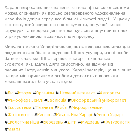
Харарі підкреслив, що еволюцію світової фінансової системи
можна сприймати як процес безперервного удосконалення
механізмів довіри серед все більшої кількості людей. У цьому
контексті, який спирається на документи, регуляції, мовні
структури та інформаційні потоки, сучасний штучний інтелект
отримує найширші можливості для прогресу.
Минулого місяця Харарі заявляв, що ключовим викликом для
людства є запобігання наданню ШІ статусу юридичної особи.
За його словами, ШІ є першою в історії технологією-
суб'єктом, яка здатна діяти самостійно, на відміну від
пасивних інструментів минулого. Харарі застеріг, що визнання
алгоритмів юридичними особами дозволить створювати
компанії взагалі без участі людей.
#
#
#
#
#
Ліс
Історія
Організм
Штучний інтелект
Алгоритм
#
#
#
Атмосфера Землі
Еволюція
Оксфордський університет
#
#
#
#
Екосистема
Планета
Риба
Мікроорганізми
#
#
#
#
Фотосинтез
Кисень
Юваль Ноа Харарі
Регіон Харарі
#
#
#
#
#
Екологічна ніша
Березень
Діти
Мудрець
Футурологія
#
Мавпа