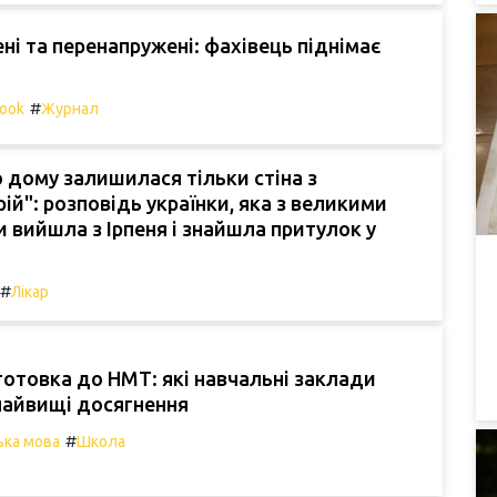
ні та перенапружені: фахівець піднімає
#
ook
Журнал
о дому залишилася тільки стіна з
ій": розповідь українки, яка з великими
вийшла з Ірпеня і знайшла притулок у
#
Лікар
отовка до НМТ: які навчальні заклади
найвищі досягнення
#
ька мова
Школа