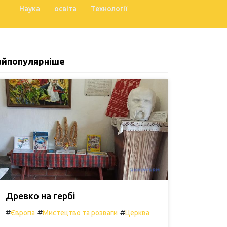
Наука
освіта
Технології
айпопулярніше
Древко на гербі
#
#
#
Європа
Мистецтво та розваги
Церква