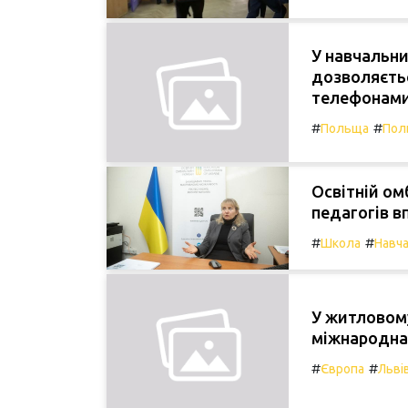
У навчальни
дозволяєть
телефонами
#
#
Польща
Пол
Освітній о
педагогів в
#
#
Школа
Навч
У житловому
міжнародна
#
#
Європа
Льві