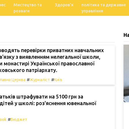
нес
Мистецтво та
Здоров'я
політика та державне
розваги
управління
Н
роводять перевірки приватних навчальних
зв'язку з виявленням нелегальної школи,
и монастирі Української православної
овського патріархату.
#
#
лавна Церква
Журналіст
Київ
атьків штрафувати на 5100 грн за
 дітей у школі: роз'яснення ювенальної
#
ook
Бюджет