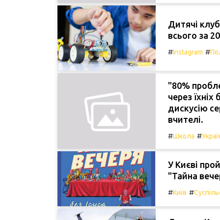
Дитячі клуби
всього за 2
#
#
Instagram
По
"80% пробле
через їхніх
дискусію се
вчителі.
#
#
Школа
Украї
У Києві про
"Тайна вечер
#
#
Київ
Суспіль