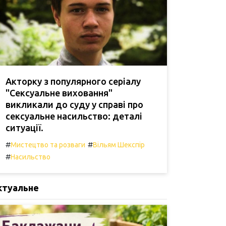
Акторку з популярного серіалу
"Сексуальне виховання"
викликали до суду у справі про
сексуальне насильство: деталі
ситуації.
#
#
Мистецтво та розваги
Вільям Шекспір
#
Насильство
ктуальне