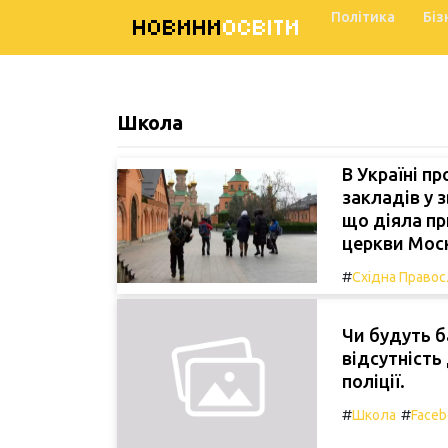
Політика
Біз
НОВИНИ
ОСВІТИ
Школа
В Україні п
закладів у 
що діяла пр
церкви Моск
#
Східна Правос
Чи будуть б
відсутність
поліції.
#
#
Школа
Faceb