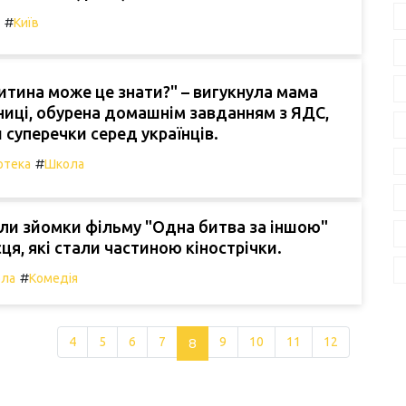
#
Київ
итина може це знати?" – вигукнула мама
иці, обурена домашнім завданням з ЯДС,
суперечки серед українців.
#
отека
Школа
ли зйомки фільму "Одна битва за іншою"
сця, які стали частиною кінострічки.
#
ла
Комедія
4
5
6
7
8
9
10
11
12