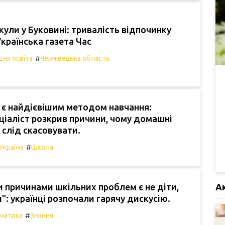
ікули у Буковині: тривалість відпочинку
Українська газета Час
#
ня освіта
Чернівецька область
 є найдієвішим методом навчання:
еціаліст розкрив причини, чому домашні
 слід скасовувати.
#
Україна
Школа
А
 причинами шкільних проблем є не діти,
и": українці розпочали гарячу дискусію.
#
матика
Знання