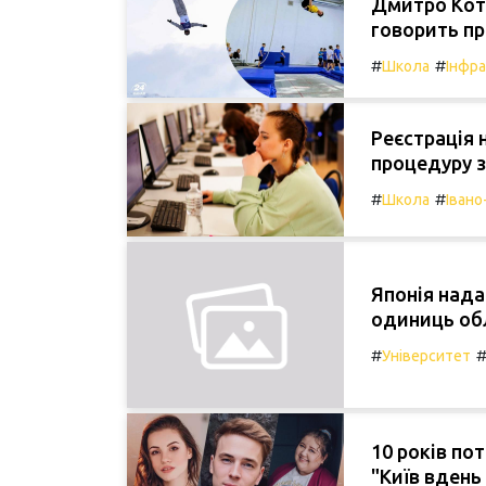
Дмитро Кото
говорить пр
#
#
Школа
Інфр
Реєстрація 
процедуру з
#
#
Школа
Івано
Японія нада
одиниць обл
#
Університет
10 років по
"Київ вдень 