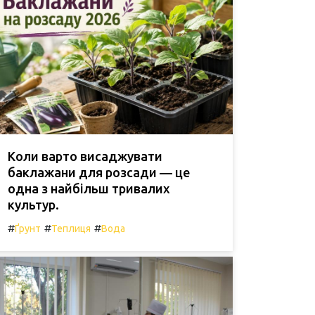
Коли варто висаджувати
баклажани для розсади — це
одна з найбільш тривалих
культур.
#
#
#
Ґрунт
Теплиця
Вода