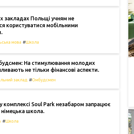
х закладах Польщі учням не
ся користуватися мобільними
.
#
ьська мова
Школа
мбудсмен: На стимулювання молодих
пливають не тільки фінансові аспекти.
#
альний заклад
Омбудсмен
 комплексі Soul Park незабаром запрацює
 німецька школа.
#
в
Школа