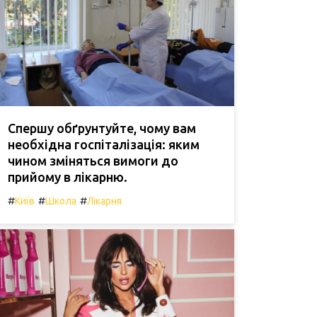
Спершу обґрунтуйте, чому вам
необхідна госпіталізація: яким
чином зміняться вимоги до
прийому в лікарню.
#
#
#
Київ
Школа
Лікарня