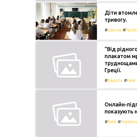
Діти втомле
тривогу.
#
#
Школа
Faceb
"Від рідног
плакатом мр
труднощами 
Греції.
#
#
Європа
Київ
Онлайн-підг
показують 
#
#
Київ
Українс