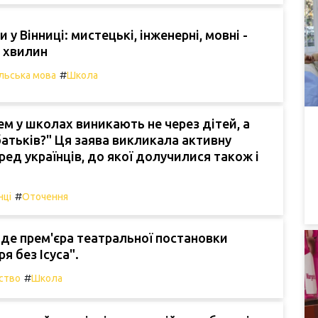
 у Вінниці: мистецькі, інженерні, мовні -
0 хвилин
#
льська мова
Школа
м у школах виникають не через дітей, а
 батьків?" Ця заява викликала активну
ред українців, до якої долучилися також і
#
нці
Оточення
йде прем'єра театральної постановки
я без Ісуса".
#
ство
Школа