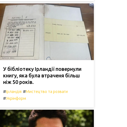
У бібліотеку Ірландії повернули
книгу, яка була втраченя більш
ніж 50 років.
#
#
Ірландія
Мистецтво та розваги
#
Укрінформ