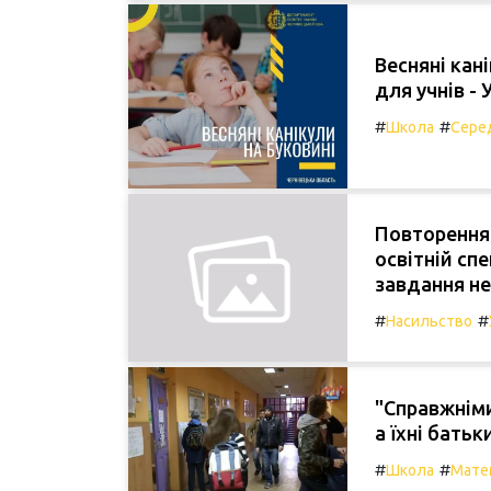
Весняні кан
для учнів - 
#
#
Школа
Серед
Повторення
освітній сп
завдання не
#
#
Насильство
"Справжніми
а їхні батьк
#
#
Школа
Мате