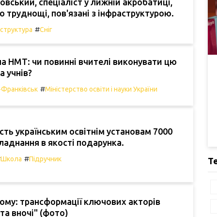
вський, спеціаліст у лижній акробатиці,
о труднощі, пов'язані з інфраструктурою.
#
аструктура
Сніг
на НМТ: чи повинні вчителі виконувати цю
а учнів?
#
-Франківськ
Міністерство освіти і науки України
сть українським освітнім установам 7000
аднання в якості подарунка.
#
#
Школа
Підручник
Т
тому: трансформації ключових акторів
та вночі" (фото)