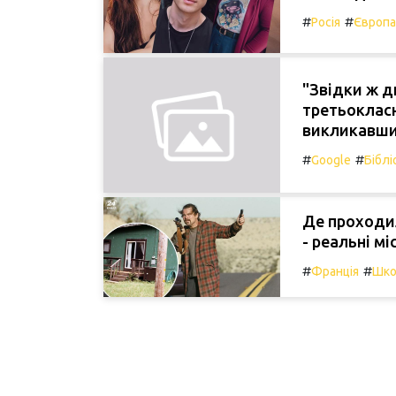
#
#
Росія
Європа
"Звідки ж д
третьокласн
викликавши 
#
#
Google
Біблі
Де проходи
- реальні мі
#
#
Франція
Шко