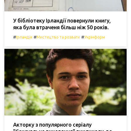
У бібліотеку Ірландії повернули книгу,
яка була втраченя більш ніж 50 років.
#
#
#
Ірландія
Мистецтво та розваги
Укрінформ
Акторку з популярного серіалу