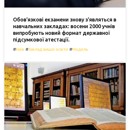
Обов'язкові екзамени знову з'являться в
навчальних закладах: восени 2000 учнів
випробують новий формат державної
підсумкової атестації.
#
#
#
Київ
Заклад вищої освіти
Модель