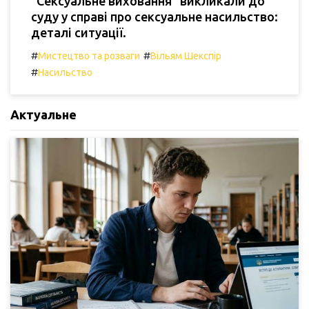
"Сексуальне виховання" викликали до
суду у справі про сексуальне насильство:
деталі ситуації.
#
#
Мистецтво та розваги
Вільям Шекспір
#
Насильство
Актуальне