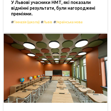
У Львові учасники НМТ, які показали
відмінні результати, були нагороджені
преміями.
#
#
#
Гімназія (школа)
Львів
Українська мова