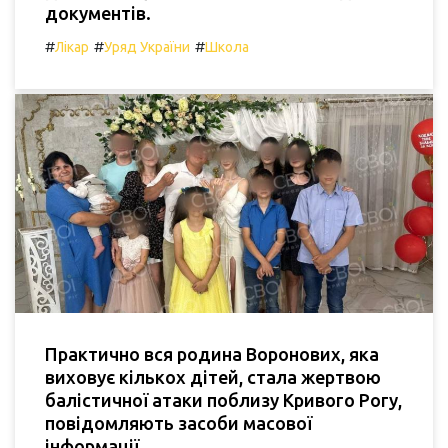
документів.
#
#
#
Лікар
Уряд України
Школа
Практично вся родина Воронових, яка
виховує кількох дітей, стала жертвою
балістичної атаки поблизу Кривого Рогу,
повідомляють засоби масової
інформації.