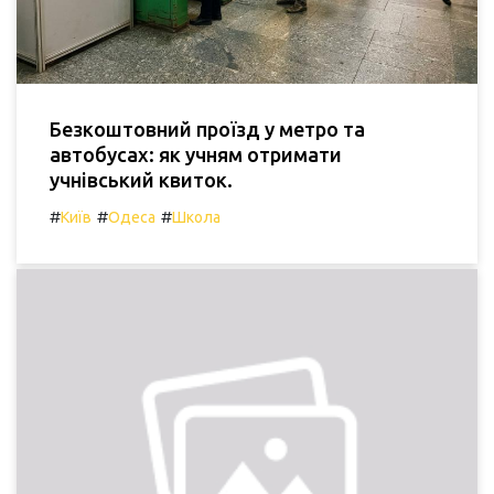
Безкоштовний проїзд у метро та
автобусах: як учням отримати
учнівський квиток.
#
#
#
Київ
Одеса
Школа