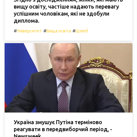
вищу освіту, частіше надають перевагу
успішним чоловікам, які не здобули
диплома.
#
#
#
Університет
Вища освіта
Шлюб
Україна змушує Путіна терміново
реагувати в передвиборчий період, -
Newsweek.