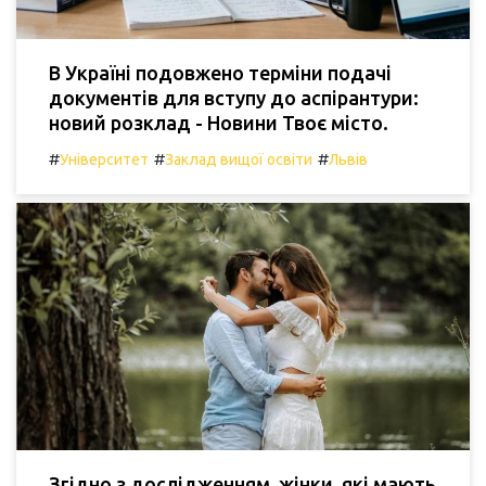
В Україні подовжено терміни подачі
документів для вступу до аспірантури:
новий розклад - Новини Твоє місто.
#
#
#
Університет
Заклад вищої освіти
Львів
Згідно з дослідженням, жінки, які мають