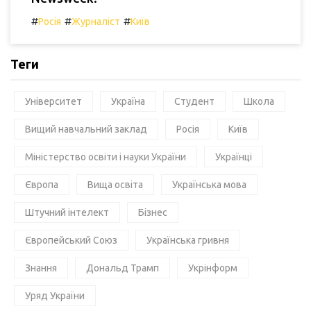
#
#
#
Росія
Журналіст
Київ
Теги
Університет
Україна
Студент
Школа
Вищий навчальний заклад
Росія
Київ
Міністерство освіти і науки України
Українці
Європа
Вища освіта
Українська мова
Штучний інтелект
Бізнес
Європейський Союз
Українська гривня
Знання
Дональд Трамп
Укрінформ
Уряд України