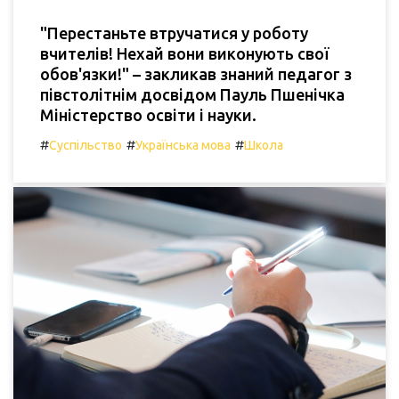
"Перестаньте втручатися у роботу
вчителів! Нехай вони виконують свої
обов'язки!" – закликав знаний педагог з
півстолітнім досвідом Пауль Пшенічка
Міністерство освіти і науки.
#
#
#
Суспільство
Українська мова
Школа