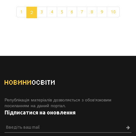
1
2
3
4
5
6
7
8
9
10
НОВИНИ
ОСВІТИ
Републікація матеріалів дозволяється з обов'язковим
посиланням на даний портал.
Підписатися на оновлення