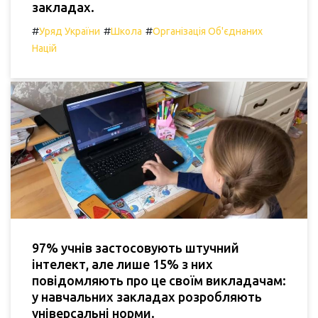
закладах.
#
#
#
Уряд України
Школа
Організація Об'єднаних
Націй
97% учнів застосовують штучний
інтелект, але лише 15% з них
повідомляють про це своїм викладачам:
у навчальних закладах розробляють
універсальні норми.