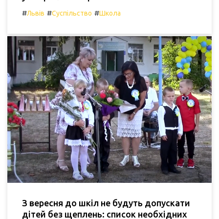
#
#
#
Львів
Суспільство
Школа
З вересня до шкіл не будуть допускати
дітей без щеплень: список необхідних