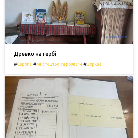
Древко на гербі
#
#
#
Європа
Мистецтво та розваги
Церква