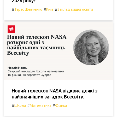
2026 року?
#
#
#
Тарас Шевченко
Київ
Заклад вищої освіти
Новий телескоп NASA відкриє деякі з
найзначніших загадок Всесвіту.
#
#
#
Школа
Математика
Фізика