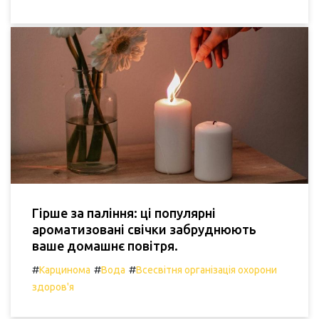
Гірше за паління: ці популярні
ароматизовані свічки забруднюють
ваше домашнє повітря.
#
#
#
Карцинома
Вода
Всесвітня організація охорони
здоров'я