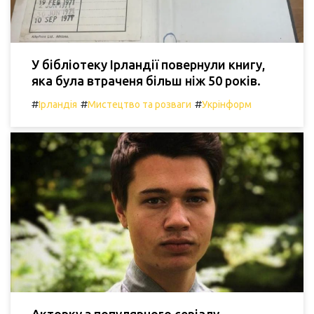
У бібліотеку Ірландії повернули книгу,
яка була втраченя більш ніж 50 років.
#
#
#
Ірландія
Мистецтво та розваги
Укрінформ
Акторку з популярного серіалу