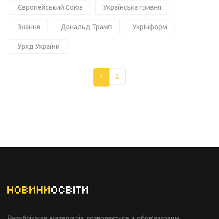
Європейський Союз
Українська гривня
Знання
Дональд Трамп
Укрінформ
Уряд України
1
2
НОВИНИ
ОСВІТИ
Републікація матеріалів дозволяється з обов'язковим