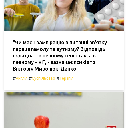
"Чи має Трамп рацію в питанні зв'язку
парацетамолу та аутизму? Відповідь
складна – в певному сенсі так, а в
певному – ні", - зазначає психіатр
Вікторія Миронюк-Данко.
#
#
#
Англія
Суспільство
Терапія