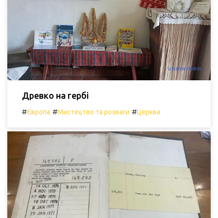
Древко на гербі
#
#
#
Європа
Мистецтво та розваги
Церква