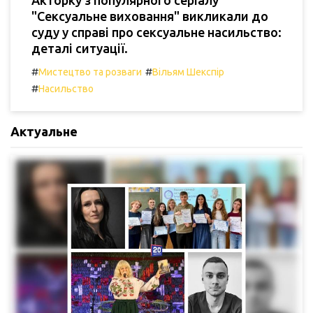
"Сексуальне виховання" викликали до
суду у справі про сексуальне насильство:
деталі ситуації.
#
#
Мистецтво та розваги
Вільям Шекспір
#
Насильство
Актуальне