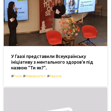
У Гаазі представили Всеукраїнську
ініціативу з ментального здоров'я під
назвою "Ти як?".
#
#
#
Росія
Університет
Європа