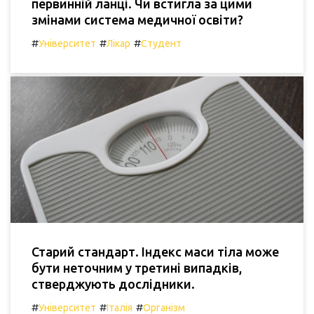
первинній ланці. Чи встигла за цими
змінами система медичної освіти?
#
#
#
Університет
Лікар
Студент
Старий стандарт. Індекс маси тіла може
бути неточним у третині випадків,
стверджують дослідники.
#
#
#
Університет
Італія
Організм