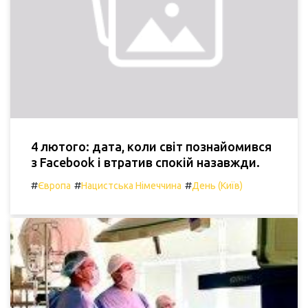
4 лютого: дата, коли світ познайомився
з Facebook і втратив спокій назавжди.
#
#
#
Європа
Нацистська Німеччина
День (Київ)