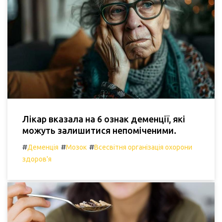
Лікар вказала на 6 ознак деменції, які
можуть залишитися непоміченими.
#
#
#
Деменція
Мозок
Всесвітня організація охорони
здоров'я