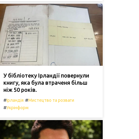
У бібліотеку Ірландії повернули
книгу, яка була втраченя більш
ніж 50 років.
#
#
Ірландія
Мистецтво та розваги
#
Укрінформ