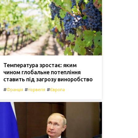
Температура зростає: яким
чином глобальне потепління
ставить під загрозу виноробство
#
#
#
Франція
Норвегія
Європа