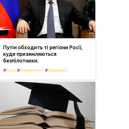
Путін обходить ті регіони Росії,
куди приземляються
безпілотники.
#
#
#
Росія
Університет
Журналіст