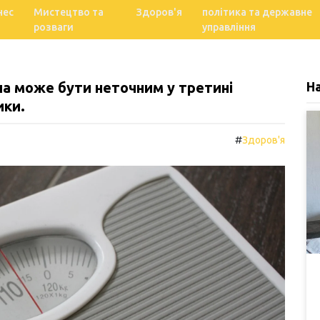
нес
Мистецтво та
Здоров'я
політика та державне
розваги
управління
ла може бути неточним у третині
Н
ики.
#
Здоров'я