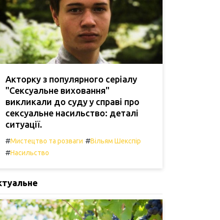
Акторку з популярного серіалу
"Сексуальне виховання"
викликали до суду у справі про
сексуальне насильство: деталі
ситуації.
#
#
Мистецтво та розваги
Вільям Шекспір
#
Насильство
ктуальне