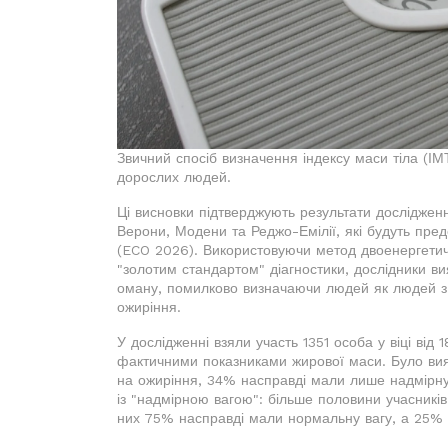
Звичний спосіб визначення індексу маси тіла (ІМ
дорослих людей.
Ці висновки підтверджують результати дослідженн
Верони, Модени та Реджо-Емілії, які будуть пре
(ECO 2026). Використовуючи метод двоенергетичн
"золотим стандартом" діагностики, дослідники ви
оману, помилково визначаючи людей як людей з
ожиріння.
У дослідженні взяли участь 1351 особа у віці від 
фактичними показниками жирової маси. Було вияв
на ожиріння, 34% насправді мали лише надмірну 
із "надмірною вагою": більше половини учасників
них 75% насправді мали нормальну вагу, а 25% 