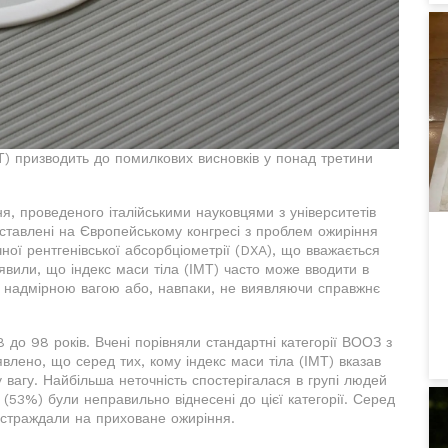
Т) призводить до помилкових висновків у понад третини
я, проведеного італійськими науковцями з університетів
дставлені на Європейському конгресі з проблем ожиріння
ої рентгенівської абсорбціометрії (DXA), що вважається
явили, що індекс маси тіла (ІМТ) часто може вводити в
 надмірною вагою або, навпаки, не виявляючи справжнє
18 до 98 років. Вчені порівняли стандартні категорії ВООЗ з
лено, що серед тих, кому індекс маси тіла (ІМТ) вказав
вагу. Найбільша неточність спостерігалася в групі людей
 (53%) були неправильно віднесені до цієї категорії. Серед
страждали на приховане ожиріння.