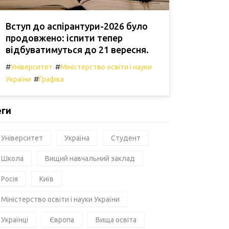
Вступ до аспірантури-2026 було
продовжено: іспити тепер
відбуватимуться до 21 вересня.
#
#
Університет
Міністерство освіти і науки
#
України
Графіка
еги
Університет
Україна
Студент
Школа
Вищий навчальний заклад
Росія
Київ
Міністерство освіти і науки України
Українці
Європа
Вища освіта