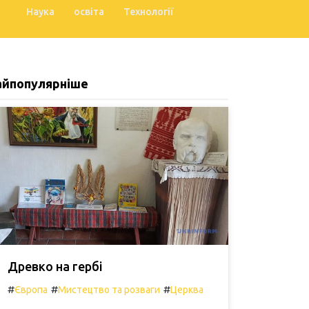
Наука
освіта
Технології
айпопулярніше
Древко на гербі
#
#
#
Європа
Мистецтво та розваги
Церква