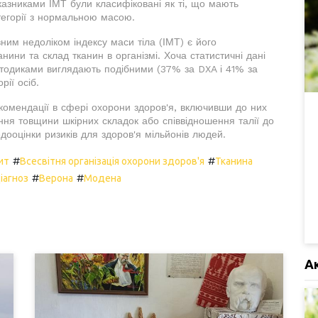
казниками ІМТ були класифіковані як ті, що мають
тегорії з нормальною масою.
им недоліком індексу маси тіла (ІМТ) є його
нини та склад тканин в організмі. Хоча статистичні дані
етодиками виглядають подібними (37% за DXA і 41% за
рії осіб.
комендації в сфері охорони здоров'я, включивши до них
ння товщини шкірних складок або співвідношення талії до
ооцінки ризиків для здоров'я мільйонів людей.
#
#
ит
Всесвітня організація охорони здоров'я
Тканина
#
#
іагноз
Верона
Модена
А