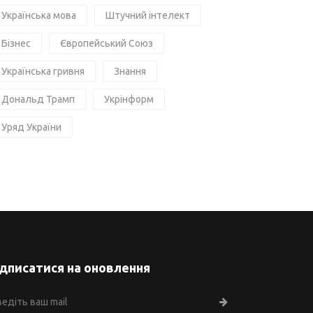
Українська мова
Штучний інтелект
Бізнес
Європейський Союз
Українська гривня
Знання
Дональд Трамп
Укрінформ
Уряд України
ідписатися на оновлення