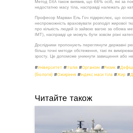
Метод DXA також виявив, що 68% осіб, які за по
недостатню масу тіла, насправді належать до ка
Професор Марван Ель Гоч підкреслює, що основн
неспроможність враховувати розподіл жирової тка
про кількість людей із зайвою вагою за обома м
ІМТ), насправді це можуть бути зовсім різні катего
Дослідники пропонують переглянути державні ре
більш точні методи обстеження, такі як вимірюва
зросту. Це допоможе уникнути завищення або нед
#
#
#
#
#
Університет
Італія
Організм
Ризик
Дефіц
#
#
#
#
(біологія)
Ожиріння
Індекс маси тіла
Жир
Д
Читайте також