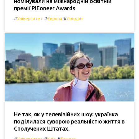
номінували на міжнародній освітній
премії PIEoneer Awards
#
#
#
Університет
Європа
Лондон
Не так, як у телевізійних шоу: українка
поділилася суворою реальністю життя в
Сполучених Штатах.
#
#
#
Університет
Київ
Лондон