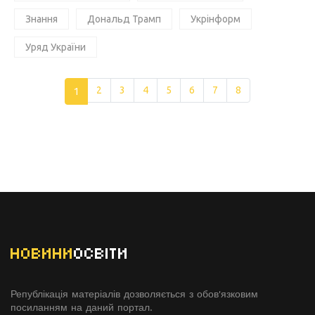
Знання
Дональд Трамп
Укрінформ
Уряд України
1
2
3
4
5
6
7
8
НОВИНИ
ОСВІТИ
Републікація матеріалів дозволяється з обов'язковим
посиланням на даний портал.