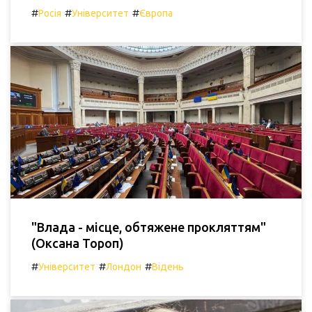
#
#
#
Росія
Університет
Європа
"Влада - місце, обтяжене прокляттям"
(Оксана Тороп)
#
#
#
Університет
Лондон
Відень