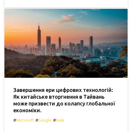
Завершення ери цифрових технологій:
Як китайське вторгнення в Тайвань
може призвести до колапсу глобальної
економіки.
#
#
#
Microsoft
Google
Київ