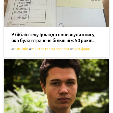
У бібліотеку Ірландії повернули книгу,
яка була втраченя більш ніж 50 років.
#
#
#
Ірландія
Мистецтво та розваги
Укрінформ