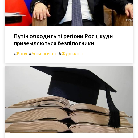
Путін обходить ті регіони Росії, куди
приземляються безпілотники.
#
#
#
Росія
Університет
Журналіст