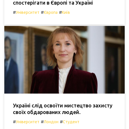
спостерігати в Європі та Україні
#
#
#
Університет
Європа
Київ
Україні слід освоїти мистецтво захисту
своїх обдарованих людей.
#
#
#
Університет
Лондон
Студент