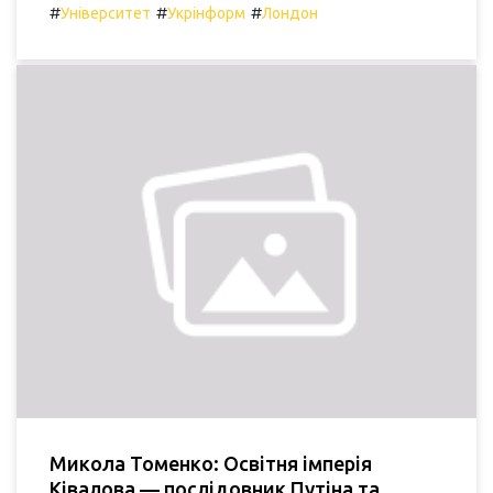
#
#
#
Університет
Укрінформ
Лондон
Микола Томенко: Освітня імперія
Ківалова — послідовник Путіна та