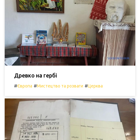
Древко на гербі
#
#
#
Європа
Мистецтво та розваги
Церква