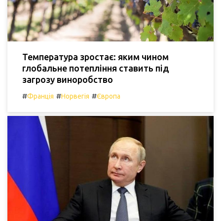
Температура зростає: яким чином
глобальне потепління ставить під
загрозу виноробство
#
#
#
Франція
Норвегія
Європа