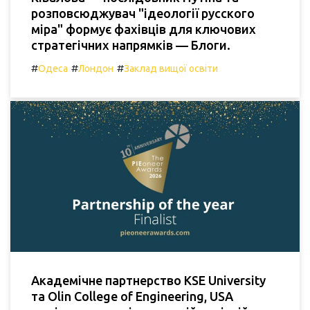
розповсюджувач "ідеології русского
міра" формує фахівців для ключових
стратегічних напрямків — Блоги.
#
#
#
Одеса
Лондон
Заклад вищої освіти
Академічне партнерство KSE University
та Olin College of Engineering, USA