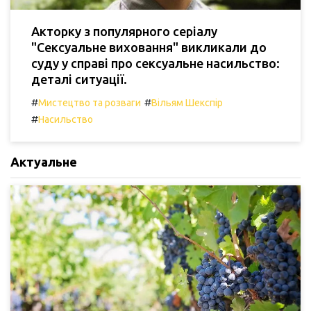
Акторку з популярного серіалу
"Сексуальне виховання" викликали до
суду у справі про сексуальне насильство:
деталі ситуації.
#
#
Мистецтво та розваги
Вільям Шекспір
#
Насильство
Актуальне