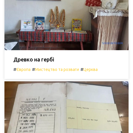
Древко на гербі
#
#
#
Європа
Мистецтво та розваги
Церква