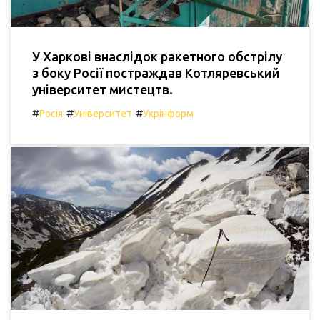
У Харкові внаслідок ракетного обстрілу
з боку Росії постраждав Котляревський
університет мистецтв.
#
#
#
Росія
Університет
Укрінформ