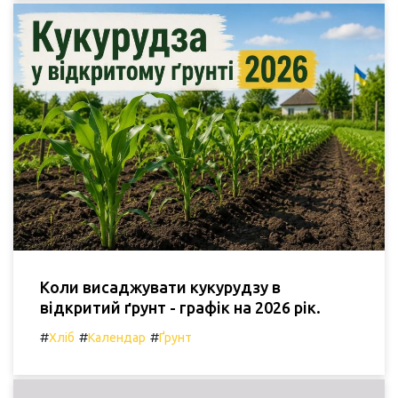
Коли висаджувати кукурудзу в
відкритий ґрунт - графік на 2026 рік.
#
#
#
Хліб
Календар
Ґрунт