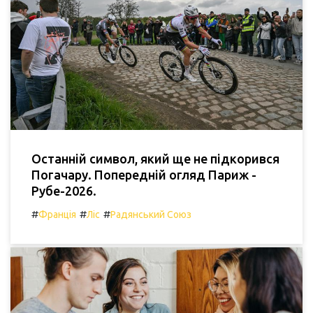
Останній символ, який ще не підкорився
Погачару. Попередній огляд Париж -
Рубе-2026.
#
#
#
Франція
Ліс
Радянський Союз