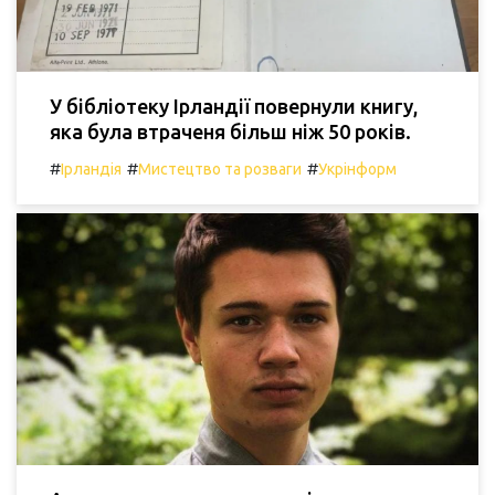
У бібліотеку Ірландії повернули книгу,
яка була втраченя більш ніж 50 років.
#
#
#
Ірландія
Мистецтво та розваги
Укрінформ