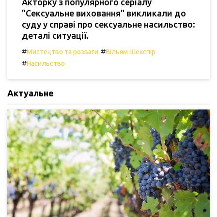
Акторку з популярного серіалу
"Сексуальне виховання" викликали до
суду у справі про сексуальне насильство:
деталі ситуації.
#
#
Мистецтво та розваги
Вільям Шекспір
#
Насильство
Актуальне