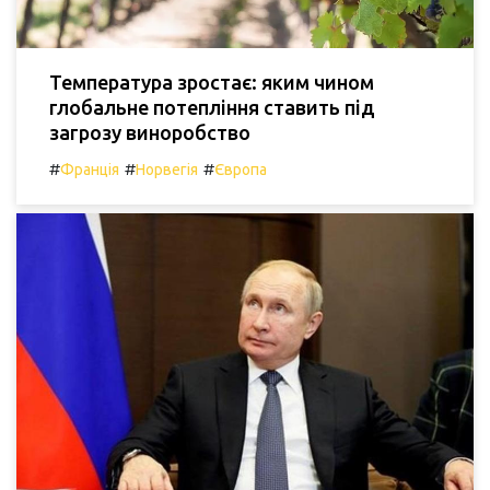
Температура зростає: яким чином
глобальне потепління ставить під
загрозу виноробство
#
#
#
Франція
Норвегія
Європа