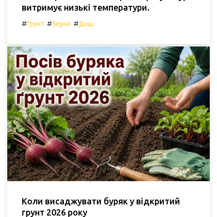
витримує низькі температури.
#
#
#
Ґрунт
Зерно
Дощ
Коли висаджувати буряк у відкритий
грунт 2026 року