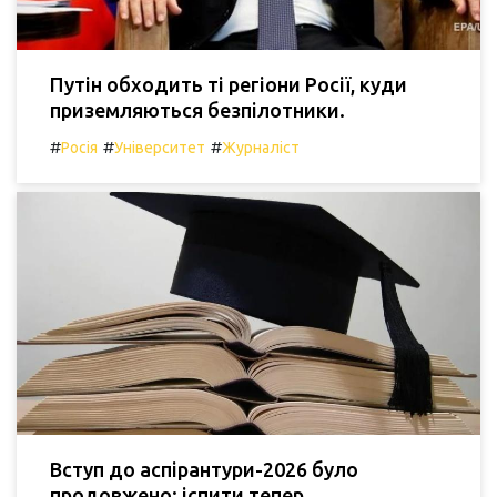
Путін обходить ті регіони Росії, куди
приземляються безпілотники.
#
#
#
Росія
Університет
Журналіст
Вступ до аспірантури-2026 було
продовжено: іспити тепер