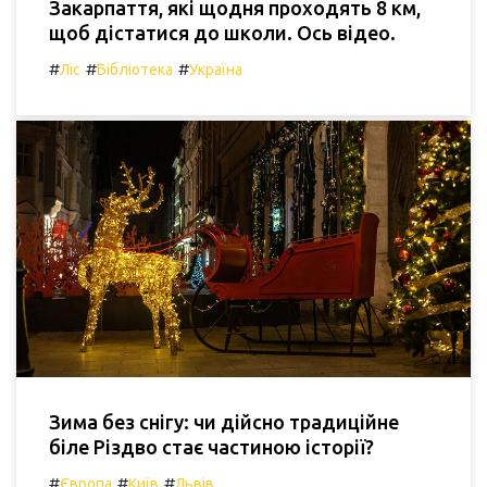
Закарпаття, які щодня проходять 8 км,
щоб дістатися до школи. Ось відео.
#
#
#
Ліс
Бібліотека
Україна
Зима без снігу: чи дійсно традиційне
біле Різдво стає частиною історії?
#
#
#
Європа
Київ
Львів