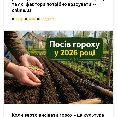
та які фактори потрібно врахувати --
online.ua
#
#
#
Лікар
Дощ
Бюджет
Коли варто висівати горох – ця культура