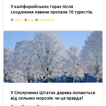
У каліфорнійських горах після
сходження лавини пропали 10 туристів.
#
#
#
Одеса
Дощ
Каліфорнія
У Сполучених Штатах дерева лопаються
від сильних морозів: чи це правда?
#
#
#