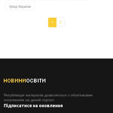
Уряд України
1
2
НОВИНИ
ОСВІТИ
Републікація матеріалів дозволяється з обов'язковим
посиланням на даний портал.
Підписатися на оновлення