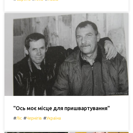
"Ось моє місце для пришвартування"
#
#
#
Ліс
Чернігів
Україна