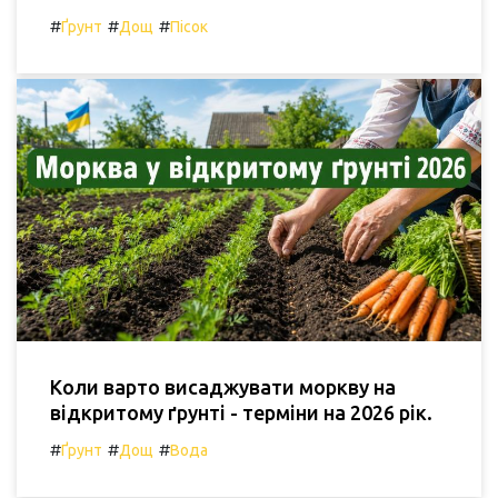
#
#
#
Ґрунт
Дощ
Пісок
Коли варто висаджувати моркву на
відкритому ґрунті - терміни на 2026 рік.
#
#
#
Ґрунт
Дощ
Вода