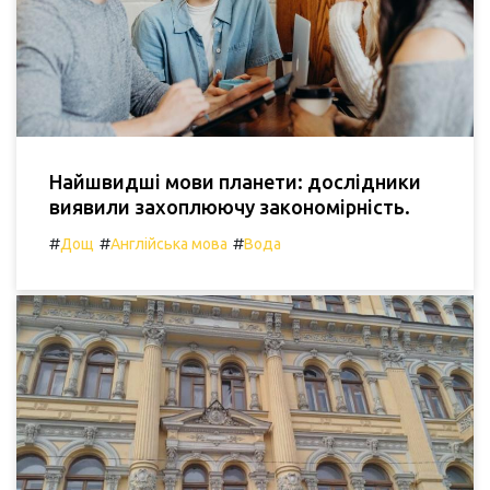
Найшвидші мови планети: дослідники
виявили захоплюючу закономірність.
#
#
#
Дощ
Англійська мова
Вода