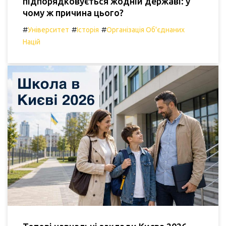
підпорядковується жодній державі: у
чому ж причина цього?
#
#
#
Університет
Історія
Організація Об'єднаних
Націй