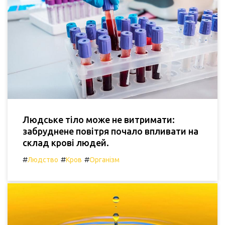
Людське тіло може не витримати:
забруднене повітря почало впливати на
склад крові людей.
#
#
#
Людство
Кров
Організм