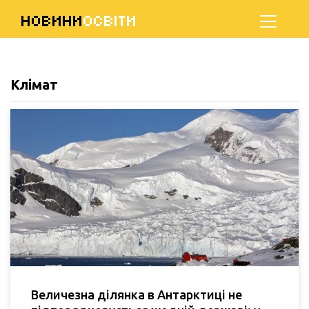
НОВИНИ
ОСВІТИ
Клімат
Величезна ділянка в Антарктиці не