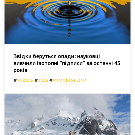
Звідки беруться опади: науковці
вивчили ізотопні "підписи" за останні 45
років
#
#
#
Модель
Вода
Атмосфера Землі