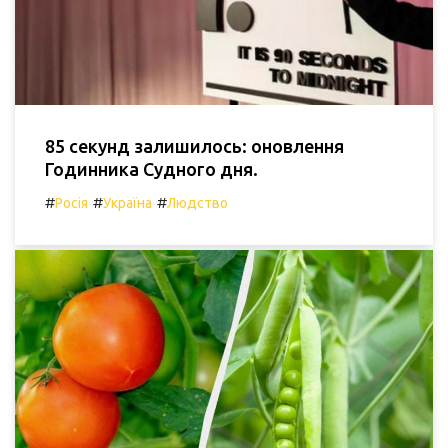
85 секунд залишилось: оновлення
Годинника Судного дня.
#
#
#
Росія
Україна
Людство