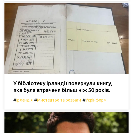
У бібліотеку Ірландії повернули книгу,
яка була втраченя більш ніж 50 років.
#
#
#
Ірландія
Мистецтво та розваги
Укрінформ