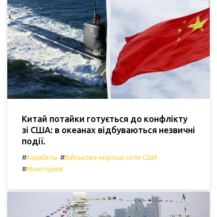
Китай потайки готується до конфлікту
зі США: в океанах відбуваються незвичні
події.
#
#
Корабель
Військово-морські сили США
#
Моніторинг