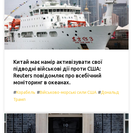
Китай має намір активізувати свої
підводні військові дії проти США:
Reuters повідомляє про всебічний
моніторинг в океанах.
#
#
#
Корабель
Військово-морські сили США
Дональд
Трамп