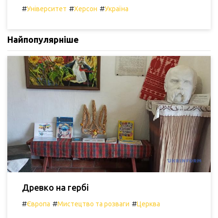
#
#
#
Університет
Херсон
Україна
Найпопулярніше
Древко на гербі
#
#
#
Європа
Мистецтво та розваги
Церква