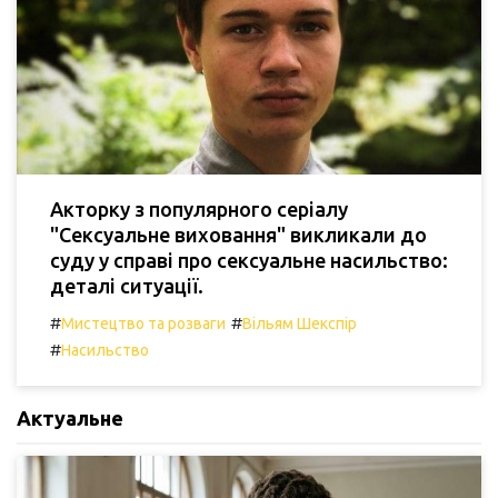
Акторку з популярного серіалу
"Сексуальне виховання" викликали до
суду у справі про сексуальне насильство:
деталі ситуації.
#
#
Мистецтво та розваги
Вільям Шекспір
#
Насильство
Актуальне