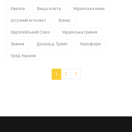
Європа
Вища освіта
Українська мова
Штучний інтелект
Бізнес
Європейський Союз
Українська гривня
Знання
Дональд Трамп
Укрінформ
Уряд України
1
2
3