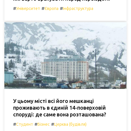
#
#
#
Університет
Європа
Інфраструктура
У цьому місті всі його мешканці
проживають в єдиній 14-поверховій
споруді: де саме вона розташована?
#
#
#
Студент
Бізнес
Церква (будівля)