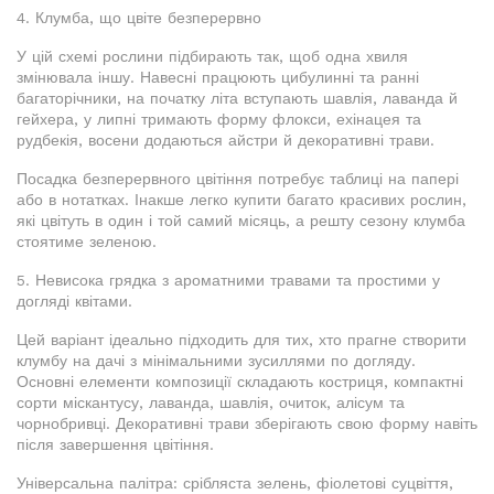
4. Клумба, що цвіте безперервно
У цій схемі рослини підбирають так, щоб одна хвиля
змінювала іншу. Навесні працюють цибулинні та ранні
багаторічники, на початку літа вступають шавлія, лаванда й
гейхера, у липні тримають форму флокси, ехінацея та
рудбекія, восени додаються айстри й декоративні трави.
Посадка безперервного цвітіння потребує таблиці на папері
або в нотатках. Інакше легко купити багато красивих рослин,
які цвітуть в один і той самий місяць, а решту сезону клумба
стоятиме зеленою.
5. Невисока грядка з ароматними травами та простими у
догляді квітами.
Цей варіант ідеально підходить для тих, хто прагне створити
клумбу на дачі з мінімальними зусиллями по догляду.
Основні елементи композиції складають костриця, компактні
сорти міскантусу, лаванда, шавлія, очиток, алісум та
чорнобривці. Декоративні трави зберігають свою форму навіть
після завершення цвітіння.
Універсальна палітра: срібляста зелень, фіолетові суцвіття,