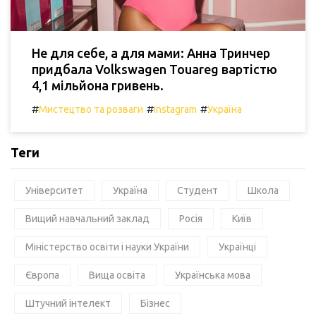
Не для себе, а для мами: Анна Тринчер
придбала Volkswagen Touareg вартістю
4,1 мільйона гривень.
#
#
#
Мистецтво та розваги
Instagram
Україна
Теги
Університет
Україна
Студент
Школа
Вищий навчальний заклад
Росія
Київ
Міністерство освіти і науки України
Українці
Європа
Вища освіта
Українська мова
Штучний інтелект
Бізнес