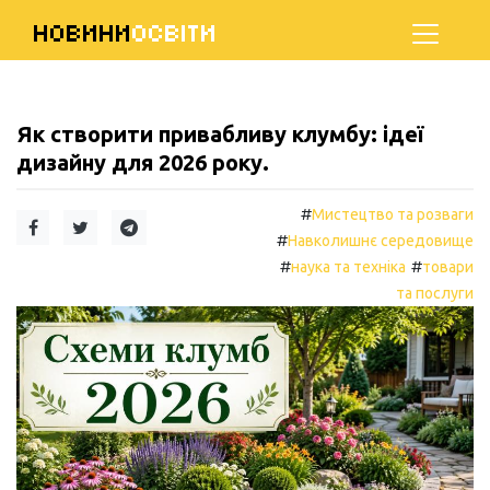
НОВИНИ
ОСВІТИ
Як створити привабливу клумбу: ідеї
дизайну для 2026 року.
#
Мистецтво та розваги
#
Навколишнє середовище
#
#
наука та техніка
товари
та послуги