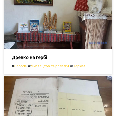
Древко на гербі
#
#
#
Європа
Мистецтво та розваги
Церква