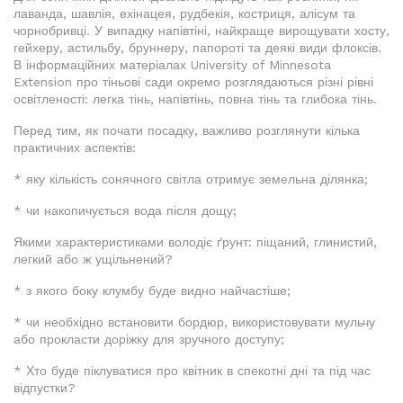
лаванда, шавлія, ехінацея, рудбекія, костриця, алісум та
чорнобривці. У випадку напівтіні, найкраще вирощувати хосту,
гейхеру, астильбу, бруннеру, папороті та деякі види флоксів.
В інформаційних матеріалах University of Minnesota
Extension про тіньові сади окремо розглядаються різні рівні
освітленості: легка тінь, напівтінь, повна тінь та глибока тінь.
Перед тим, як почати посадку, важливо розглянути кілька
практичних аспектів:
* яку кількість сонячного світла отримує земельна ділянка;
* чи накопичується вода після дощу;
Якими характеристиками володіє ґрунт: піщаний, глинистий,
легкий або ж ущільнений?
* з якого боку клумбу буде видно найчастіше;
* чи необхідно встановити бордюр, використовувати мульчу
або прокласти доріжку для зручного доступу;
* Хто буде піклуватися про квітник в спекотні дні та під час
відпустки?