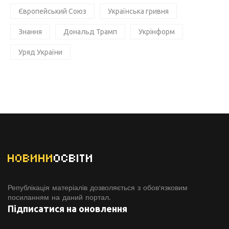
Європейський Союз
Українська гривня
Знання
Дональд Трамп
Укрінформ
Уряд України
НОВИНИ
ОСВІТИ
Републікація матеріалів дозволяється з обов'язковим
посиланням на даний портал.
Підписатися на оновлення