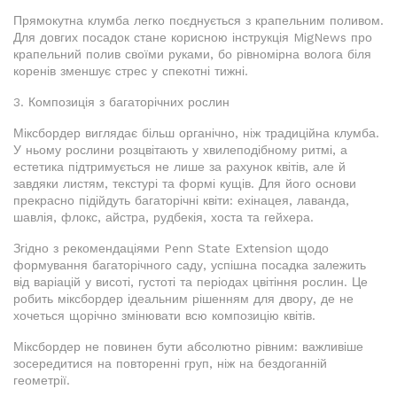
Прямокутна клумба легко поєднується з крапельним поливом.
Для довгих посадок стане корисною інструкція MigNews про
крапельний полив своїми руками, бо рівномірна волога біля
коренів зменшує стрес у спекотні тижні.
3. Композиція з багаторічних рослин
Міксбордер виглядає більш органічно, ніж традиційна клумба.
У ньому рослини розцвітають у хвилеподібному ритмі, а
естетика підтримується не лише за рахунок квітів, але й
завдяки листям, текстурі та формі кущів. Для його основи
прекрасно підійдуть багаторічні квіти: ехінацея, лаванда,
шавлія, флокс, айстра, рудбекія, хоста та гейхера.
Згідно з рекомендаціями Penn State Extension щодо
формування багаторічного саду, успішна посадка залежить
від варіацій у висоті, густоті та періодах цвітіння рослин. Це
робить міксбордер ідеальним рішенням для двору, де не
хочеться щорічно змінювати всю композицію квітів.
Міксбордер не повинен бути абсолютно рівним: важливіше
зосередитися на повторенні груп, ніж на бездоганній
геометрії.