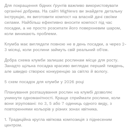
Для покращення бідних ґрунтів важливо використовувати
органічні добрива. На сайті MigNews ви знайдете детальну
інструкцію, як виготовити компост на власній дачі своїми
силами. Найбільш ефективно вносити компост під час
посадки, а не просто розсипати його поверхневим шаром,
коли виникають проблеми.
Клумба має виглядати повною не в день посадки, а через 2-
3 місяці, коли рослини займуть свій реальний об'єм.
Добра схема клумби залишає рослинам місце для росту.
Занадто щільна посадка красиво виглядає перший тиждень,
але швидко створює конкуренцію за світло й вологу.
5 схем посадок для клумби у 2026 році
Планування розташування рослин на клумбі дозволяє
уникнути одноманітності. Краще сприймати рослини, коли
вони згруповані: по 3, 5 або 7 одиниць одного виду, з
повтореннями кольорів у різних зонах квітника.
1. Традиційна кругла квіткова композиція з піднесеним
центром.