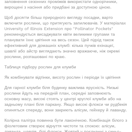
заповнення сезонних проміжків використати однорічники,
вирощені з насіння або придбані за доступною ціною.
Щоб досягти більш природного вигляду посадки, варто
включити рослини, що притягують запилювачів. У матеріалах
University of Illinois Extension про "Pollinator Pockets"
рекомендується висаджувати квіти великими групами та
планувати їхнє цвітіння на весь сезон. Цей підхід також
ефективний для домашніх клумб: кілька пучків ехінацеї,
шавлії або айстр виглядають значно вражаюче, ніж окремі
рослини, розташовані по краю.
Таблиця підбору рослин для клумби
Як комбінувати відтінки, висоту рослин і періоди їх цвітіння
Для гарної клумби біля будинку важлива ярусність. Низькі
рослини йдуть на передній план, середні заповнюють
основну масу, високі стоять у центрі круглої клумби або на
задньому плані біля паркану. Якщо високі флокси чи рудбекія
опиняться спереду, вони закриють алісум, гейхеру й лаванду.
Колірна палітра повинна бути лаконічною. Комбінація білого з
фіолетовим створює відчуття чистоти та спокою: алісум,
лаванда, шавлія, білі флокси. Жовтий у поєднанні з синьо-