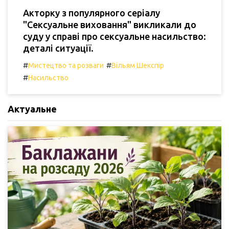
Акторку з популярного серіалу
"Сексуальне виховання" викликали до
суду у справі про сексуальне насильство:
деталі ситуації.
#
#
Мистецтво та розваги
Вільям Шекспір
#
Насильство
Актуальне