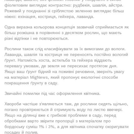
фіолетовим виглядає контрастно: рудбекія, шавлія, айстри.
Рожевий у поєднанні зі сріблястою зеленню виглядає більш
ніжно: ехінацея, костриця, гейхера, лаванда.
Одна виразна кольорова концепція зазвичай сприймається як
більш розкішна в порівнянні з десятком рослин, що мають
різні відтінки і не повторюються.
Рослини також слід класифікувати за їх вимогами до вологи.
Лаванда, шавлія та костриця не переносять постійно вологий
ґрунт. Натомість хоста, астильба та гейхера віддають
перевагу умовам, де земля не пересихає протягом дня.
Якщо ваш ґрунт бідний на поживні речовини, зверніть увагу
на матеріал MigNews, який пропонує екологічні способи
покращення ґрунту в саду.
Звичайні помилки під час оформлення квітника.
Хвороби частіше з'являються там, де рослини сидять щільно,
погано провітрюються й отримують воду по листю ввечері.
Якщо на ділянці вже є грибкові проблеми в саду, перед
обробками варто звірити пропорції з матеріалом про
бордоську суміш 1% і 3%, а для квітника спочатку скоригувати
посадку й полив.