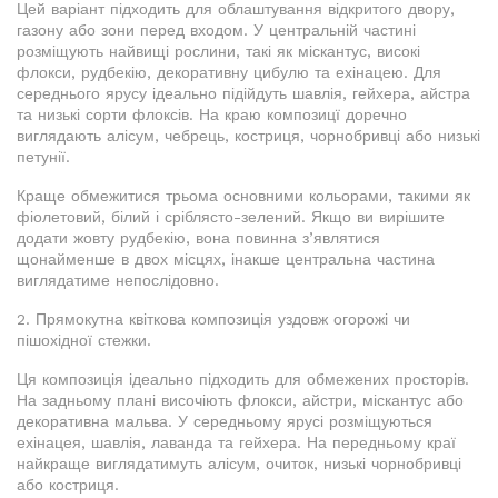
Цей варіант підходить для облаштування відкритого двору,
газону або зони перед входом. У центральній частині
розміщують найвищі рослини, такі як міскантус, високі
флокси, рудбекію, декоративну цибулю та ехінацею. Для
середнього ярусу ідеально підійдуть шавлія, гейхера, айстра
та низькі сорти флоксів. На краю композицї доречно
виглядають алісум, чебрець, костриця, чорнобривці або низькі
петунії.
Краще обмежитися трьома основними кольорами, такими як
фіолетовий, білий і сріблясто-зелений. Якщо ви вирішите
додати жовту рудбекію, вона повинна з’являтися
щонайменше в двох місцях, інакше центральна частина
виглядатиме непослідовно.
2. Прямокутна квіткова композиція уздовж огорожі чи
пішохідної стежки.
Ця композиція ідеально підходить для обмежених просторів.
На задньому плані височіють флокси, айстри, міскантус або
декоративна мальва. У середньому ярусі розміщуються
ехінацея, шавлія, лаванда та гейхера. На передньому краї
найкраще виглядатимуть алісум, очиток, низькі чорнобривці
або костриця.