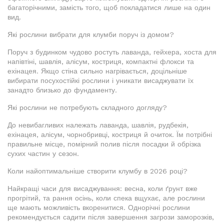
багаторічними, замість того, щоб покладатися лише на один
вид.
Які рослини вибрати для клумби поруч із домом?
Поруч з будинком чудово ростуть лаванда, гейхера, хоста для
напівтіні, шавлія, алісум, костриця, компактні флокси та
ехінацея. Якщо стіна сильно нагрівається, доцільніше
вибирати посухостійкі рослини і уникати висаджувати їх
занадто близько до фундаменту.
Які рослини не потребують складного догляду?
До невибагливих належать лаванда, шавлія, рудбекія,
ехінацея, алісум, чорнобривці, костриця й очиток. Їм потрібні
правильне місце, помірний полив після посадки й обрізка
сухих частин у сезон.
Коли найоптимальніше створити клумбу в 2026 році?
Найкращі часи для висаджування: весна, коли ґрунт вже
прогрітий, та рання осінь, коли спека вщухає, але рослини
ще мають можливість вкоренитися. Однорічні рослини
рекомендується садити після завершення загрози заморозків,