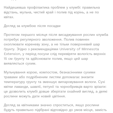
Найдешевша профілактика проблем у клумбі: правильна
відстань, мульча, чистий край і полив під корінь, а не по
квітах.
Догляд за клумбою після посадки
Протягом першого місяця після висаджування рослин клумба
потребує регулярного зволоження. Полив повинен
охоплювати кореневу зону, а не тільки поверхневий шар
ґрунту. Згідно з рекомендаціями University of Minnesota
Extension, у період посухи слід перевіряти вологість верхніх
15 см ґрунту та здійснювати полив, якщо цей шар
виявляється сухим.
Мульчування корою, компостом, безнасінними сухими
травами або подрібненим листям допомагає знизити
температуру грунту та зменшує випаровування вологи. Сухі
квітки лаванди, шавлії, петунії та чорнобривців варто зрізати:
це дозволить клумбі довше зберігати охайний вигляд, а деякі
рослини можуть дати новий цвітіння.
Догляд за квітниками значно спроститься, якщо рослини
будуть правильно підібрані відповідно до умов місця, замість