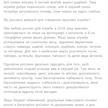
білі плями алісуму й теплий жовтий акцент рудбекії. Така
клумба добре переносить сонце, але в перший сезон
потребує регулярного поливу, поки корені не підуть глибше.
Які рослини вибрати для створення красивої клумби?
При виборі рослин для клумби в 2026 році важливо
орієнтуватися не лише на фотографії з каталогів, а й на
специфічні умови вашої ділянки. Якщо ваша клумба
розташована на сонячному місці, чудовими варіантами
стануть лаванда, шавлія, ехінацея, рудбекія, алісум, петунія
та костриця. Для зон з напівтінню варто розглянути хости,
гейхери, астильби, бруннери, папороті та деякі види флоксів.
Однорічні рослини ідеально підходять для того, щоб
забезпечити яскраві кольори вже в перший рік. Такі квіти, як
петунії, чорнобривці, цинії, алісуми та айстри, допомагають
заповнити простір, поки багаторічники набирають силу. Хоча
багаторічники надають стабільність і довготривалість, вони
часто не демонструють свого повного декоративного
потенціалу відразу після висадки.
Якщо бюджет обмежений, доцільніше інвестувати основні
кошти в багаторічні рослини та декоративні трави, а для