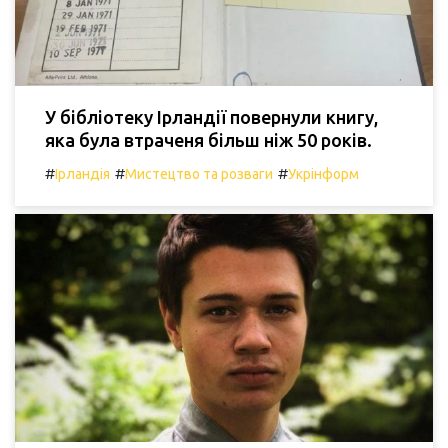
У бібліотеку Ірландії повернули книгу,
яка була втраченя більш ніж 50 років.
#
#
#
Ірландія
Мистецтво та розваги
Укрінформ