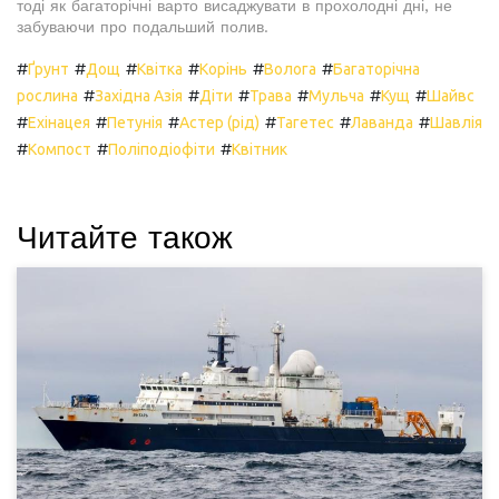
тоді як багаторічні варто висаджувати в прохолодні дні, не
забуваючи про подальший полив.
#
#
#
#
#
#
Ґрунт
Дощ
Квітка
Корінь
Волога
Багаторічна
#
#
#
#
#
#
рослина
Західна Азія
Діти
Трава
Мульча
Кущ
Шайвс
#
#
#
#
#
#
Ехінацея
Петунія
Астер (рід)
Тагетес
Лаванда
Шавлія
#
#
#
Компост
Поліподіофіти
Квітник
Читайте також