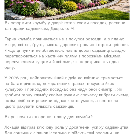
Як оформити клумбу у дворі: готові схеми посадок, рослини
та поради садівникам, Джерело: Al
Гарна клумба починається не з покупки розсади, а з плану:
місце, світло, ґрунт, висота дорослих рослин і строки цвітіння.
Якщо ці пункти не збігаються, навіть дорогі саджанці швидко
перетворюються на хаотичну пляму з порожніми місцями,
пересушеними кущами й квітами, які перекривають одна
одну.
У 2026 році найпрактичніший підхід до квітника тримається
на багаторічниках, декоративних травах, посухостійких
культурах і природних посадках без надмірної симетрії. Як
зробити гарну клумбу своїми руками: спочатку вибрати схему,
потім підібрати рослини під конкретні умови, а вже після
цього рахувати кількість саджанців.
Як розпочати створення плану для клумби?
Локація відіграє ключову роль у досягненні успіху садівництва.
Для сонячних ділянок ідеально підійдуть такі рослини, як