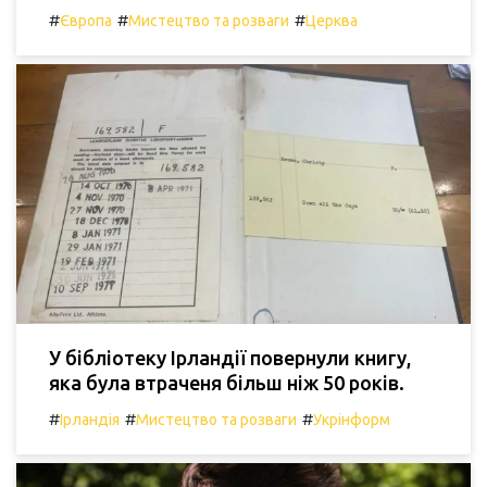
#
#
#
Європа
Мистецтво та розваги
Церква
У бібліотеку Ірландії повернули книгу,
яка була втраченя більш ніж 50 років.
#
#
#
Ірландія
Мистецтво та розваги
Укрінформ