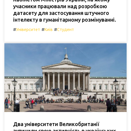
учасники працювали над розробкою
датасету для застосування штучного
інтелекту в гуманітарному розмінуванні.
#
#
#
Університет
Київ
Студент
Два університети Великобританії
зупинили свою активність в українських