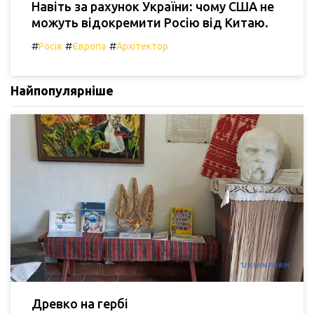
Навіть за рахунок України: чому США не
можуть відокремити Росію від Китаю.
#
#
#
Росія
Європа
Архітектор
Найпопулярніше
Древко на гербі