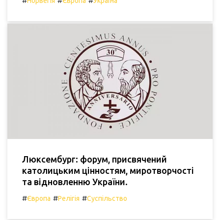
#
#
#
Норвегія
Європа
Україна
Люксембург: форум, присвячений
католицьким цінностям, миротворчості
та відновленню України.
#
#
#
Європа
Релігія
Суспільство