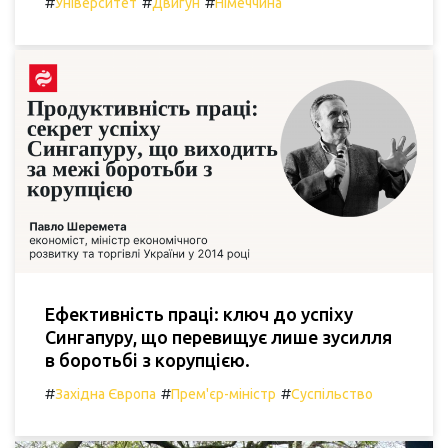
#
#
#
Університет
Двигун
Німеччина
Ефективність праці: ключ до успіху
Сингапуру, що перевищує лише зусилля
в боротьбі з корупцією.
#
#
#
Західна Європа
Прем'єр-міністр
Суспільство