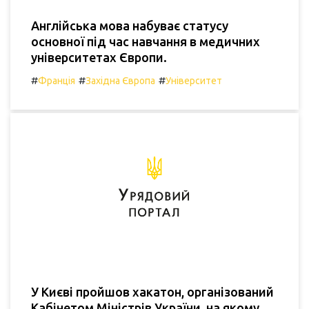
Англійська мова набуває статусу
основної під час навчання в медичних
університетах Європи.
#
#
#
Франція
Західна Європа
Університет
У Києві пройшов хакатон, організований
Кабінетом Міністрів України, на якому