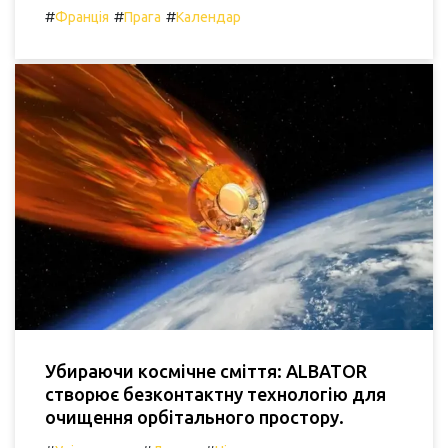
#
#
#
Франція
Прага
Календар
Убираючи космічне сміття: ALBATOR
створює безконтактну технологію для
очищення орбітального простору.