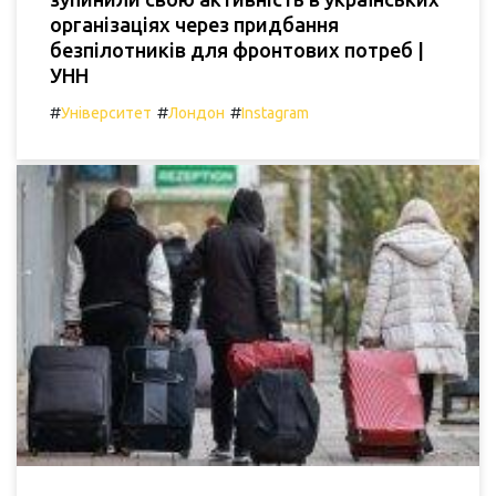
організаціях через придбання
безпілотників для фронтових потреб |
УНН
#
#
#
Університет
Лондон
Instagram