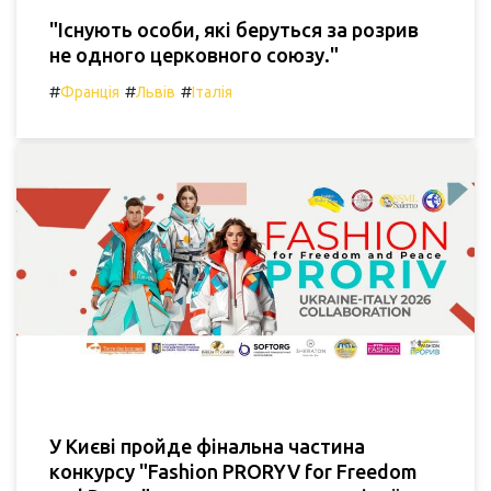
"Існують особи, які беруться за розрив
не одного церковного союзу."
#
#
#
Франція
Львів
Італія
У Києві пройде фінальна частина
конкурсу "Fashion PRORYV for Freedom