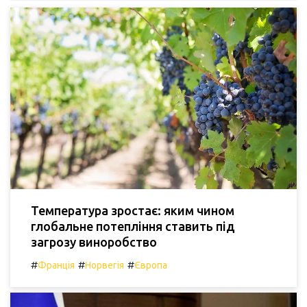
Температура зростає: яким чином
глобальне потепління ставить під
загрозу виноробство
#
#
#
Франція
Норвегія
Європа