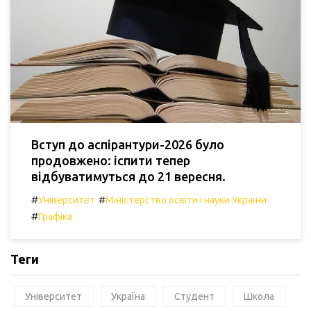
Вступ до аспірантури-2026 було
продовжено: іспити тепер
відбуватимуться до 21 вересня.
#
#
Університет
Міністерство освіти і науки України
#
Графіка
Теги
Університет
Україна
Студент
Школа