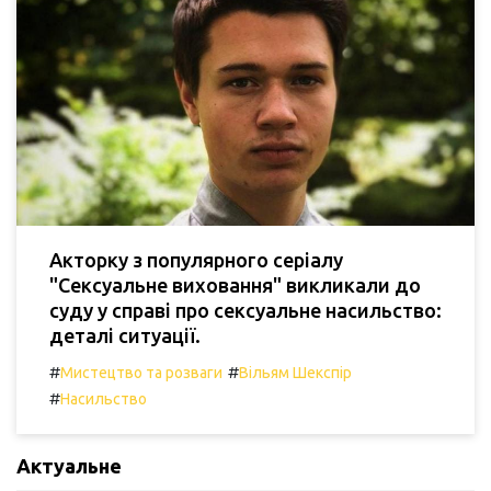
Акторку з популярного серіалу
"Сексуальне виховання" викликали до
суду у справі про сексуальне насильство:
деталі ситуації.
#
#
Мистецтво та розваги
Вільям Шекспір
#
Насильство
Актуальне