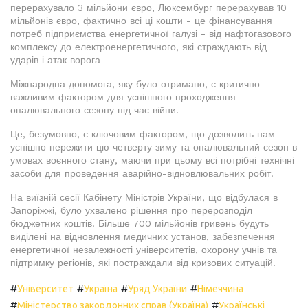
перерахувало 3 мільйони євро, Люксембург перерахував 10
мільйонів євро, фактично всі ці кошти - це фінансування
потреб підприємства енергетичної галузі - від нафтогазового
комплексу до електроенергетичного, які страждають від
ударів і атак ворога
Міжнародна допомога, яку було отримано, є критично
важливим фактором для успішного проходження
опалювального сезону під час війни.
Це, безумовно, є ключовим фактором, що дозволить нам
успішно пережити цю четверту зиму та опалювальний сезон в
умовах воєнного стану, маючи при цьому всі потрібні технічні
засоби для проведення аварійно-відновлювальних робіт.
На виїзній сесії Кабінету Міністрів України, що відбулася в
Запоріжжі, було ухвалено рішення про перерозподіл
бюджетних коштів. Більше 700 мільйонів гривень будуть
виділені на відновлення медичних установ, забезпечення
енергетичної незалежності університетів, охорону учнів та
підтримку регіонів, які постраждали від кризових ситуацій.
#
#
#
#
Університет
Україна
Уряд України
Німеччина
#
#
Міністерство закордонних справ (Україна)
Українські