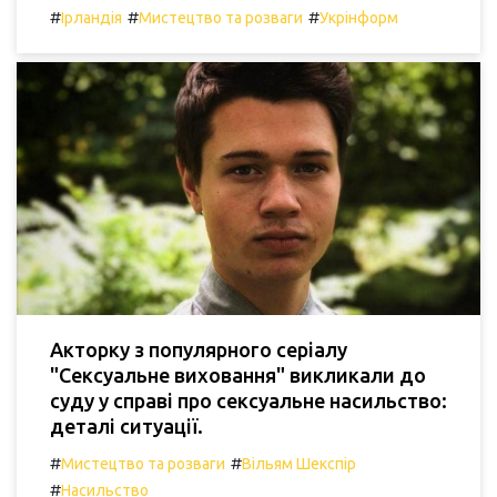
#
#
#
Ірландія
Мистецтво та розваги
Укрінформ
Акторку з популярного серіалу
"Сексуальне виховання" викликали до
суду у справі про сексуальне насильство:
деталі ситуації.
#
#
Мистецтво та розваги
Вільям Шекспір
#
Насильство