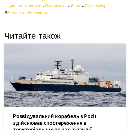
#
#
#
національні новини
Запоріжжя
Євро
Люксембург
#
Економіка Німеччини
Читайте також
Розвідувальний корабель з Росії
здійснював спостереження в
територіальних водах Ірландії.