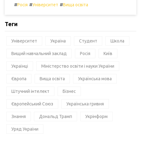
#
#
#
Росія
Університет
Вища освіта
Теги
Університет
Україна
Студент
Школа
Вищий навчальний заклад
Росія
Київ
Українці
Міністерство освіти і науки України
Європа
Вища освіта
Українська мова
Штучний інтелект
Бізнес
Європейський Союз
Українська гривня
Знання
Дональд Трамп
Укрінформ
Уряд України