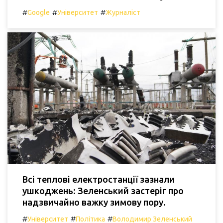
#
#
#
Google
Університет
Журналіст
Всі теплові електростанції зазнали
ушкоджень: Зеленський застеріг про
надзвичайно важку зимову пору.
#
#
#
Університет
Політика
Володимир Зеленський