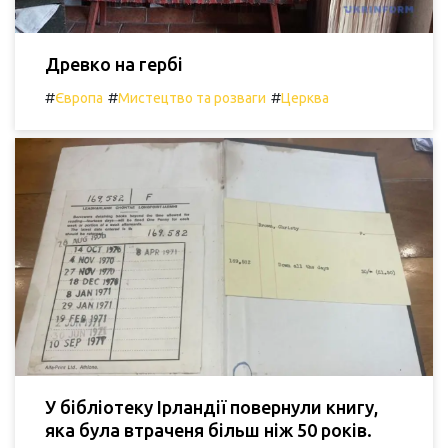
Древко на гербі
#
#
#
Європа
Мистецтво та розваги
Церква
У бібліотеку Ірландії повернули книгу,
яка була втраченя більш ніж 50 років.