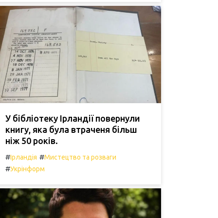
У бібліотеку Ірландії повернули
книгу, яка була втраченя більш
ніж 50 років.
#
#
Ірландія
Мистецтво та розваги
#
Укрінформ