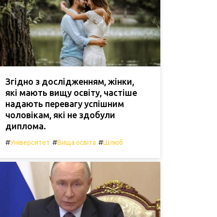
Згідно з дослідженням, жінки,
які мають вищу освіту, частіше
надають перевагу успішним
чоловікам, які не здобули
диплома.
#
#
#
Університет
Вища освіта
Шлюб