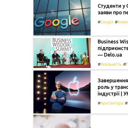
Студенти у 
заяви про п
#
#
Google
Унів
Business Wi
підприємст
— Delo.ua
#
#
Реальність
Завершення 
роль у тран
індустрії | 
#
#
Архітектура