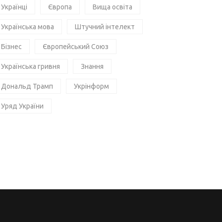
Українці
Європа
Вища освіта
Українська мова
Штучний інтелект
Бізнес
Європейський Союз
Українська гривня
Знання
Дональд Трамп
Укрінформ
Уряд України