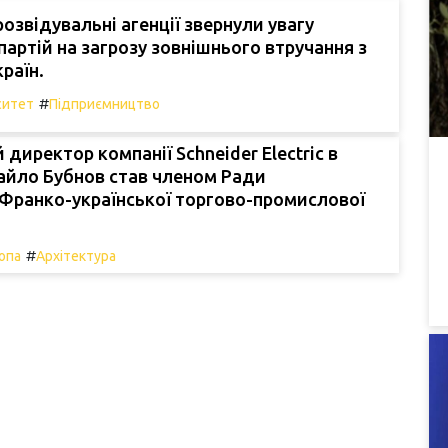
розвідувальні агенції звернули увагу
партій на загрозу зовнішнього втручання з
раїн.
#
ситет
Підприємництво
 директор компанії Schneider Electric в
айло Бубнов став членом Ради
Франко-української торгово-промислової
#
опа
Архітектура