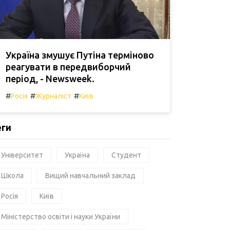
Україна змушує Путіна терміново
реагувати в передвиборчий
період, - Newsweek.
#
#
#
Росія
Журналіст
Київ
еги
Університет
Україна
Студент
Школа
Вищий навчальний заклад
Росія
Київ
Міністерство освіти і науки України