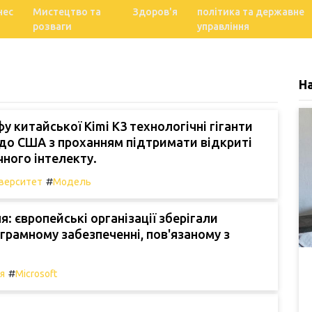
нес
Мистецтво та
Здоров'я
політика та державне
розваги
управління
Н
фу китайської Kimi K3 технологічні гіганти
до США з проханням підтримати відкриті
ного інтелекту.
#
іверситет
Модель
: європейські організації зберігали
ограмному забезпеченні, пов'язаному з
#
ія
Microsoft