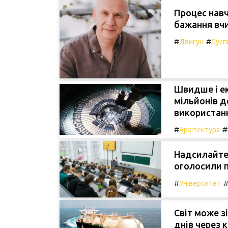
Процес навч
бажання вчи
#
#
Двигун
Сусп
Швидше і ек
мільйонів д
використанн
#
#
Архітектура
Надсилайте 
оголосили п
#
Університет
Світ може з
днів через 