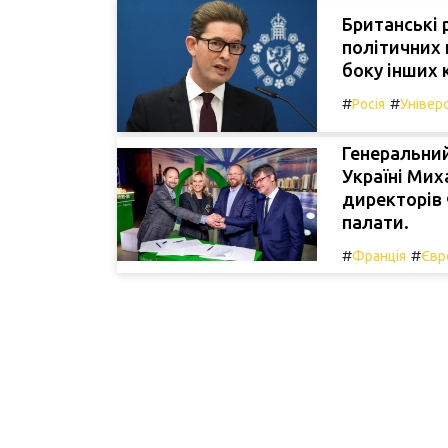
Британські 
політичних 
боку інших к
#
#
Росія
Універ
Генеральний
Україні Мих
директорів 
палати.
#
#
Франція
Євр