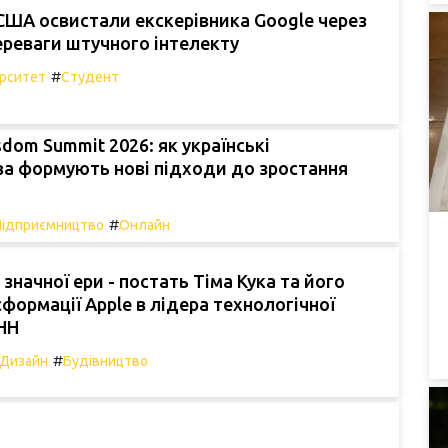
США освистали екскерівника Google через
ереваги штучного інтелекту
#
ерситет
Студент
sdom Summit 2026: як українські
ва формують нові підходи до зростання
#
Підприємництво
Онлайн
значної ери - постать Тіма Кука та його
сформації Apple в лідера технологічної
УНН
#
Дизайн
Будівництво