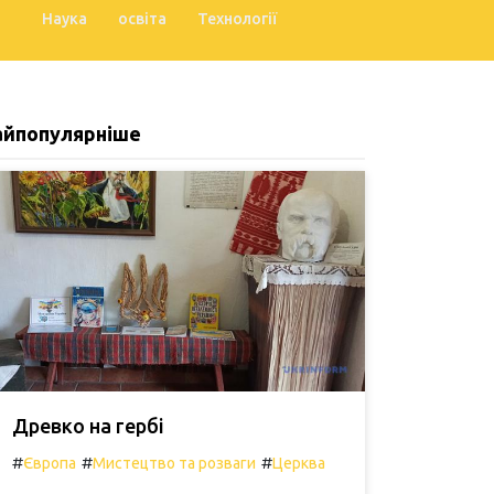
Наука
освіта
Технології
айпопулярніше
Древко на гербі
#
#
#
Європа
Мистецтво та розваги
Церква