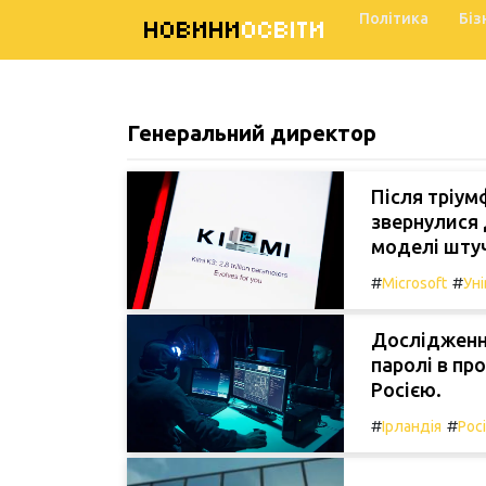
Політика
Біз
НОВИНИ
ОСВІТИ
Генеральний директор
Після тріум
звернулися 
моделі штуч
#
#
Microsoft
Ун
Дослідження
паролі в пр
Росією.
#
#
Ірландія
Рос