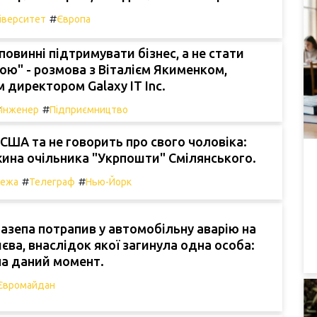
#
іверситет
Європа
 повинні підтримувати бізнес, а не стати
ою" - розмова з Віталієм Якименком,
 директором Galaxy IT Inc.
#
#
Інженер
Підприємництво
США та не говорить про свого чоловіка:
ина очільника "Укрпошти" Смілянського.
#
#
режа
Телеграф
Нью-Йорк
азепа потрапив у автомобільну аварію на
єва, внаслідок якої загинула одна особа:
на даний момент.
Євромайдан