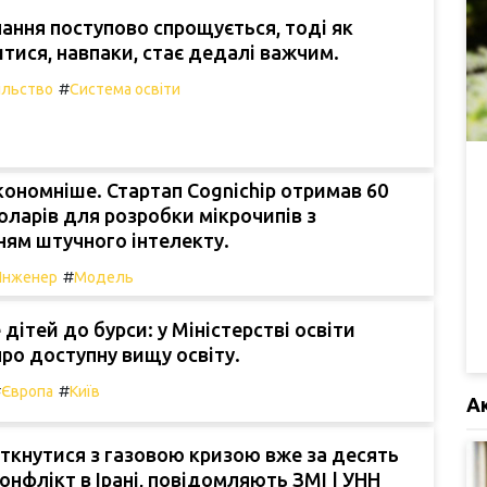
ання поступово спрощується, тоді як
тися, навпаки, стає дедалі важчим.
#
ільство
Система освіти
ономніше. Стартап Cognichip отримав 60
оларів для розробки мікрочипів з
ям штучного інтелекту.
#
Інженер
Модель
дітей до бурси: у Міністерстві освіти
ро доступну вищу освіту.
#
#
Європа
Київ
А
іткнутися з газовою кризою вже за десять
конфлікт в Ірані, повідомляють ЗМІ | УНН