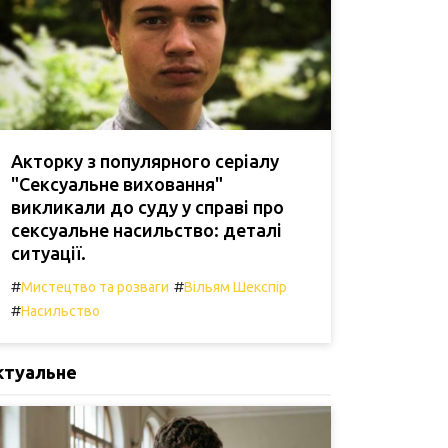
Акторку з популярного серіалу
"Сексуальне виховання"
викликали до суду у справі про
сексуальне насильство: деталі
ситуації.
#
#
Мистецтво та розваги
Вільям Шекспір
#
Насильство
ктуальне