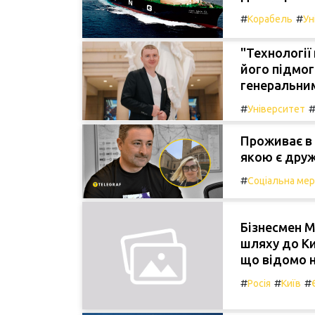
#
#
Корабель
Ун
"Технології
його підмог
генеральним
#
Університет
Проживає в 
якою є друж
#
Соціальна ме
Бізнесмен М
шляху до Ки
що відомо 
#
#
#
Росія
Київ