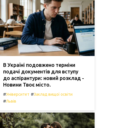
В Україні подовжено терміни
подачі документів для вступу
до аспірантури: новий розклад -
Новини Твоє місто.
#
#
Університет
Заклад вищої освіти
#
Львів