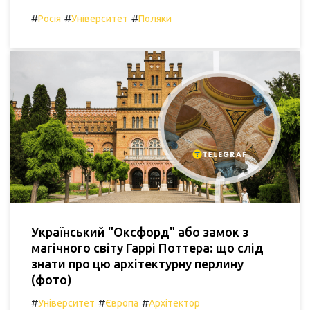
#
#
#
Росія
Університет
Поляки
Український "Оксфорд" або замок з
магічного світу Гаррі Поттера: що слід
знати про цю архітектурну перлину
(фото)
#
#
#
Університет
Європа
Архітектор