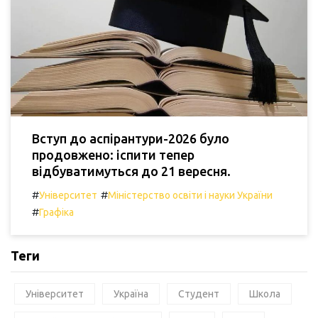
Вступ до аспірантури-2026 було
продовжено: іспити тепер
відбуватимуться до 21 вересня.
#
#
Університет
Міністерство освіти і науки України
#
Графіка
Теги
Університет
Україна
Студент
Школа