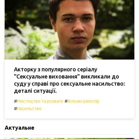
Акторку з популярного серіалу
"Сексуальне виховання" викликали до
суду у справі про сексуальне насильство:
деталі ситуації.
#
#
Мистецтво та розваги
Вільям Шекспір
#
Насильство
Актуальне