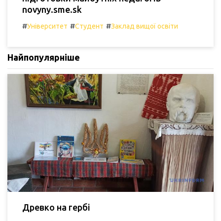
novyny.sme.sk
#
#
#
Університет
Студент
Заклад вищої освіти
Найпопулярніше
Древко на гербі