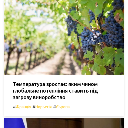
Температура зростає: яким чином
глобальне потепління ставить під
загрозу виноробство
#
#
#
Франція
Норвегія
Європа