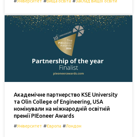
#
#
#
Університет
Вища освіта
Заклад вищої освіти
Академічне партнерство KSE University
та Olin College of Engineering, USA
номінували на міжнародній освітній
премії PIEoneer Awards
#
#
#
Університет
Європа
Лондон