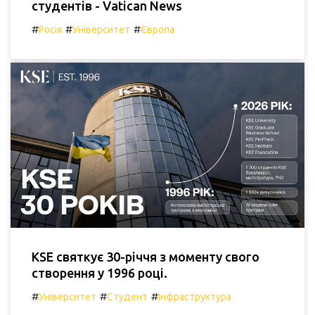
студентів - Vatican News
#
#
#
Росія
Університет
Європа
КSE святкує 30-річчя з моменту свого
створення у 1996 році.
#
#
#
Університет
Студент
Інфраструктура