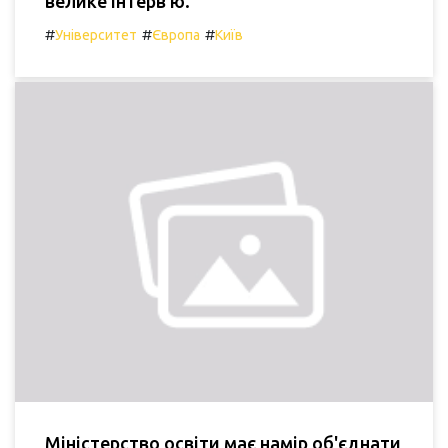
велике інтерв'ю.
#
#
#
Університет
Європа
Київ
Міністерство освіти має намір об'єднати