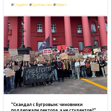
#
#
#
Студент
Суспільство
Юрист
"Скандал с Бугровым: чиновники
поддержали ректора, а не студентов?"