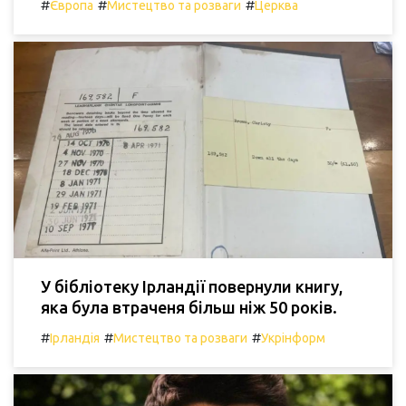
#
#
#
Європа
Мистецтво та розваги
Церква
У бібліотеку Ірландії повернули книгу,
яка була втраченя більш ніж 50 років.
#
#
#
Ірландія
Мистецтво та розваги
Укрінформ