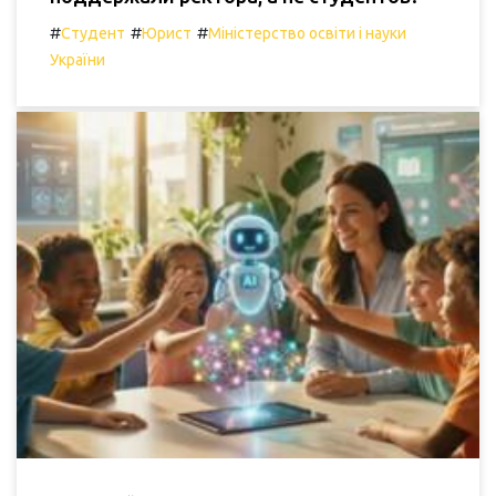
#
#
#
Студент
Юрист
Міністерство освіти і науки
України