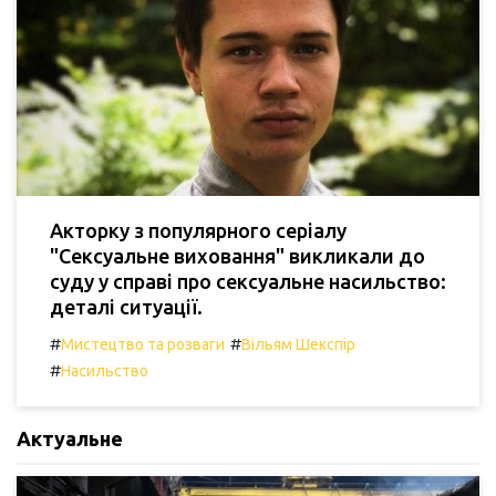
Акторку з популярного серіалу
"Сексуальне виховання" викликали до
суду у справі про сексуальне насильство:
деталі ситуації.
#
#
Мистецтво та розваги
Вільям Шекспір
#
Насильство
Актуальне