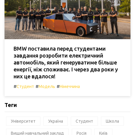
BMW поставила перед студентами
завдання розробити електричний
автомобіль, який генеруватиме більше
енергії, ніж споживає. І через два роки у
них це вдалося!
#
#
#
Студент
Модель
Німеччина
Теги
Університет
Україна
Студент
Школа
Вищий навчальний заклад
Росія
Київ