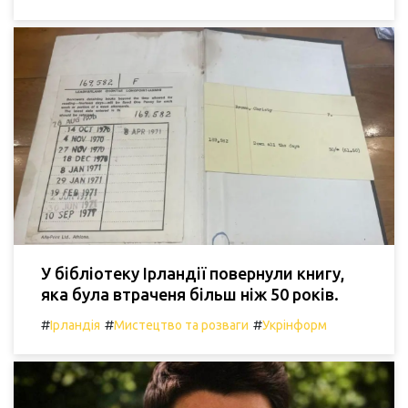
У бібліотеку Ірландії повернули книгу,
яка була втраченя більш ніж 50 років.
#
#
#
Ірландія
Мистецтво та розваги
Укрінформ