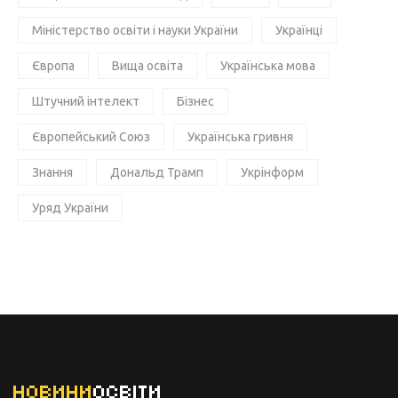
Міністерство освіти і науки України
Українці
Європа
Вища освіта
Українська мова
Штучний інтелект
Бізнес
Європейський Союз
Українська гривня
Знання
Дональд Трамп
Укрінформ
Уряд України
НОВИНИ
ОСВІТИ