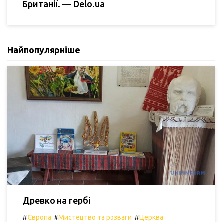
Британії. — Delo.ua
Найпопулярніше
Древко на гербі
#
#
#
Європа
Мистецтво та розваги
Церква