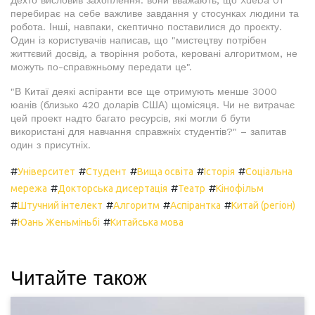
Дехто висловив захоплення: вони вважають, що Xueba 01
перебирає на себе важливе завдання у стосунках людини та
робота. Інші, навпаки, скептично поставилися до проєкту.
Один із користувачів написав, що "мистецтву потрібен
життєвий досвід, а творіння робота, керовані алгоритмом, не
можуть по-справжньому передати це".
"В Китаї деякі аспіранти все ще отримують менше 3000
юанів (близько 420 доларів США) щомісяця. Чи не витрачає
цей проект надто багато ресурсів, які могли б бути
використані для навчання справжніх студентів?" – запитав
один з присутніх.
#
#
#
#
#
Університет
Студент
Вища освіта
Історія
Соціальна
#
#
#
мережа
Докторська дисертація
Театр
Кінофільм
#
#
#
#
Штучний інтелект
Алгоритм
Аспірантка
Китай (регіон)
#
#
Юань Женьміньбі
Китайська мова
Читайте також