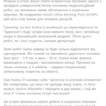
Вперше в історії вищої освіти аспірантську програму одного з
провідних університетів Китаю поповнив людиноподібний
робот, що викликало жваве обговорення в соціальних
мережах. Як повідомляє South China Morning Post (SCMP),
цей крок став темою для активних дискусій.
Гуманоїд, на ім'я Xueba (з китайської це перекладається як
"відмінник") буде чотири роки вивчати театр, кіно і китайську
оперу в Шанхайській театральній академії. Після цього,
робот, як і інші студенти, напише дисертацію.
Зовні робот також навряд чи буде сильно відрізнятися від
одногрупників. Він схожий на звичайного дорослого чоловіка:
його зріст - 175 см, а вага - 30 кг. Xueba може фізично
взаємодіяти з людьми і висловлювати емоції. Причому не
тільки словами, а й мімікою - завдяки спеціальному
силіконовому покриттю на обличчі.
Сам Xueba 01 називає себе "артистом зі штучним інтелектом".
Він пожартував, що якщо не здобуде вищу освіту, то його
можуть просто обнулити і передати в дар музею, і тоді він
хоча б "стане частиною історії мистецтва".
Ця історія викликала широкі дебати в соціальних мережах.