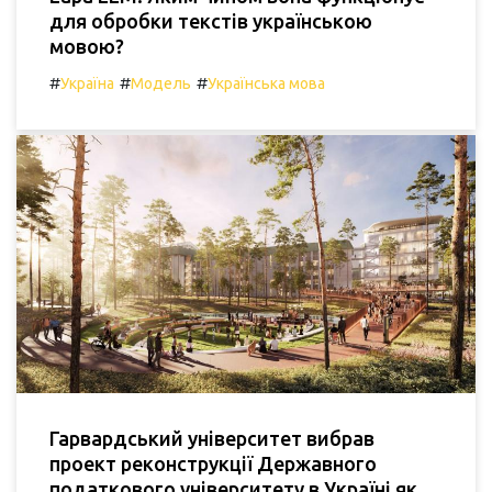
для обробки текстів українською
мовою?
#
#
#
Україна
Модель
Українська мова
Гарвардський університет вибрав
проект реконструкції Державного
податкового університету в Україні як