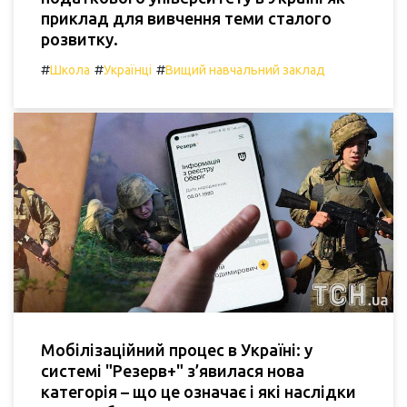
приклад для вивчення теми сталого
розвитку.
#
#
#
Школа
Українці
Вищий навчальний заклад
Мобілізаційний процес в Україні: у
системі "Резерв+" з’явилася нова
категорія – що це означає і які наслідки