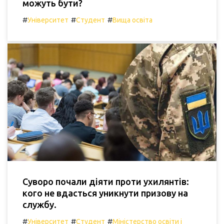
можуть бути?
#
#
#
Університет
Студент
Вища освіта
Суворо почали діяти проти ухилянтів:
кого не вдасться уникнути призову на
службу.
#
#
#
Університет
Студент
Міністерство освіти і