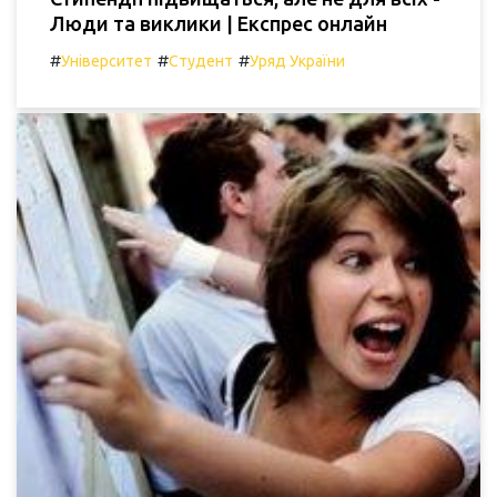
Люди та виклики | Експрес онлайн
#
#
#
Університет
Студент
Уряд України