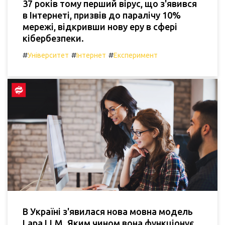
37 років тому перший вірус, що з'явився
в Інтернеті, призвів до паралічу 10%
мережі, відкривши нову еру в сфері
кібербезпеки.
#
#
#
Університет
Інтернет
Експеримент
В Україні з'явилася нова мовна модель
Lapa LLM. Яким чином вона функціонує