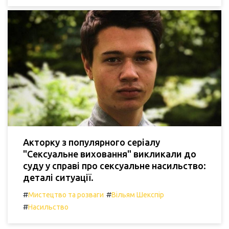
Акторку з популярного серіалу
"Сексуальне виховання" викликали до
суду у справі про сексуальне насильство:
деталі ситуації.
#
#
Мистецтво та розваги
Вільям Шекспір
#
Насильство