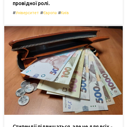
провідної ролі.
#
#
#
Університет
Європа
Київ
Стипендії підвищаться, але не для всіх -