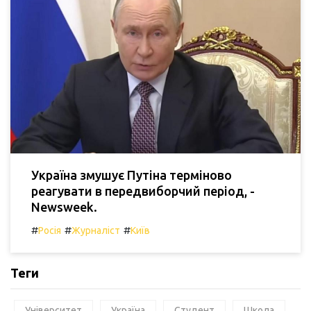
Україна змушує Путіна терміново
реагувати в передвиборчий період, -
Newsweek.
#
#
#
Росія
Журналіст
Київ
Теги
Університет
Україна
Студент
Школа