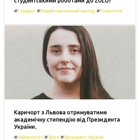
студентськими роботами до ZULU?
#
#
#
Студент
Вищий навчальний заклад
Психологія
Каричорт з Львова отримуватиме
академічну стипендію від Президента
України.
#
#
#
Університет
Прага
Президент України