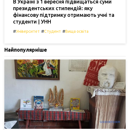
В Україні з 1 вересня підвищаться суми
президентських стипендій: яку
фінансову підтримку отримають учні та
студенти | УНН
#
#
#
Університет
Студент
Вища освіта
Найпопулярніше