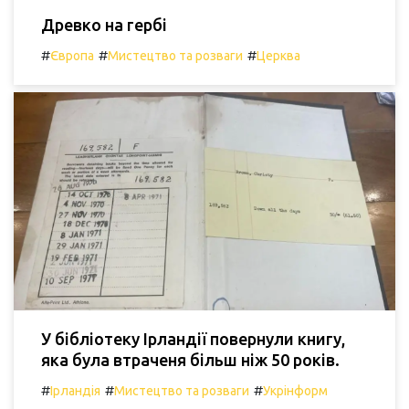
Древко на гербі
#
#
#
Європа
Мистецтво та розваги
Церква
У бібліотеку Ірландії повернули книгу,
яка була втраченя більш ніж 50 років.
#
#
#
Ірландія
Мистецтво та розваги
Укрінформ