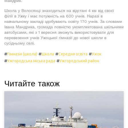
Мандрик.
Школа у Волосянці знаходиться на відстані 4 км від своєї
філії в Ужку і має потужність на 600 учнів. Наразі в
навчальному закладі здобувають освіту 170 учнів. За словами
Івана Мандрика, громада повністю укомплектована шкільними
автобусами, які з 1 вересня зможуть використовувати для
перевезення учнів Ужоцької гімназії до нової школи в
сусідньому селі.
#
#
#
#
Гімназія (школа)
Школа
Середня освіта
Ужок
#
#
Ужгородська міська рада
Ужгородський район
Читайте також