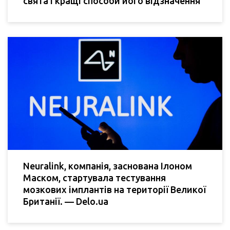
свята і кращі способи його відзначення
Neuralink, компанія, заснована Ілоном
Маском, стартувала тестування
мозкових імплантів на території Великої
Британії. — Delo.ua