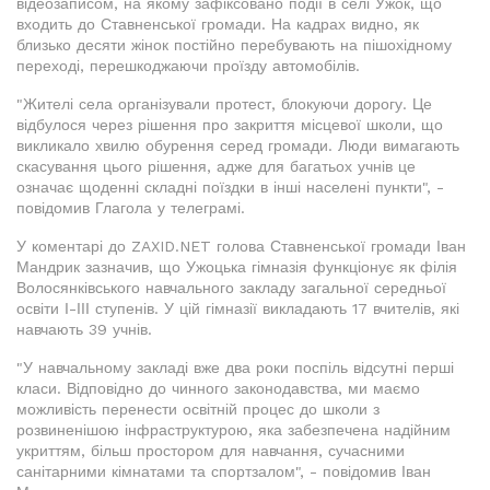
відеозаписом, на якому зафіксовано події в селі Ужок, що
входить до Ставненської громади. На кадрах видно, як
близько десяти жінок постійно перебувають на пішохідному
переході, перешкоджаючи проїзду автомобілів.
"Жителі села організували протест, блокуючи дорогу. Це
відбулося через рішення про закриття місцевої школи, що
викликало хвилю обурення серед громади. Люди вимагають
скасування цього рішення, адже для багатьох учнів це
означає щоденні складні поїздки в інші населені пункти", -
повідомив Глагола у телеграмі.
У коментарі до ZAXID.NET голова Ставненської громади Іван
Мандрик зазначив, що Ужоцька гімназія функціонує як філія
Волосянківського навчального закладу загальної середньої
освіти І-ІІІ ступенів. У цій гімназії викладають 17 вчителів, які
навчають 39 учнів.
"У навчальному закладі вже два роки поспіль відсутні перші
класи. Відповідно до чинного законодавства, ми маємо
можливість перенести освітній процес до школи з
розвиненішою інфраструктурою, яка забезпечена надійним
укриттям, більш простором для навчання, сучасними
санітарними кімнатами та спортзалом", - повідомив Іван