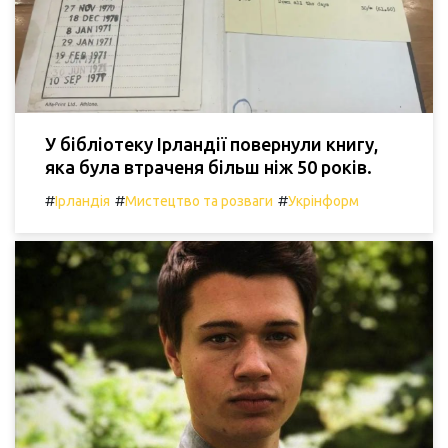
У бібліотеку Ірландії повернули книгу,
яка була втраченя більш ніж 50 років.
#
#
#
Ірландія
Мистецтво та розваги
Укрінформ