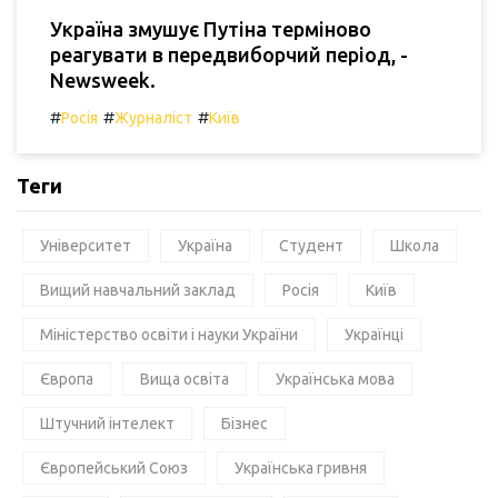
Україна змушує Путіна терміново
реагувати в передвиборчий період, -
Newsweek.
#
#
#
Росія
Журналіст
Київ
Теги
Університет
Україна
Студент
Школа
Вищий навчальний заклад
Росія
Київ
Міністерство освіти і науки України
Українці
Європа
Вища освіта
Українська мова
Штучний інтелект
Бізнес
Європейський Союз
Українська гривня