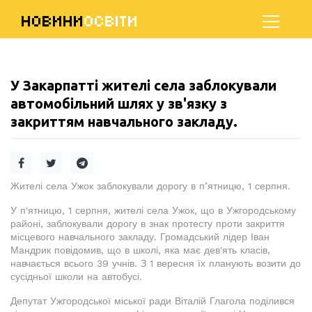
НОВИНИ
ОСВІТИ
У Закарпатті жителі села заблокували
автомобільний шлях у зв'язку з
закриттям навчального закладу.
Жителі села Ужок заблокували дорогу в п’ятницю, 1 серпня.
У п'ятницю, 1 серпня, жителі села Ужок, що в Ужгородському
районі, заблокували дорогу в знак протесту проти закриття
місцевого навчального закладу. Громадський лідер Іван
Мандрик повідомив, що в школі, яка має дев'ять класів,
навчається всього 39 учнів. З 1 вересня їх планують возити до
сусідньої школи на автобусі.
Депутат Ужгородської міської ради Віталій Глагола поділився