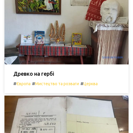
Древко на гербі
#
#
#
Європа
Мистецтво та розваги
Церква