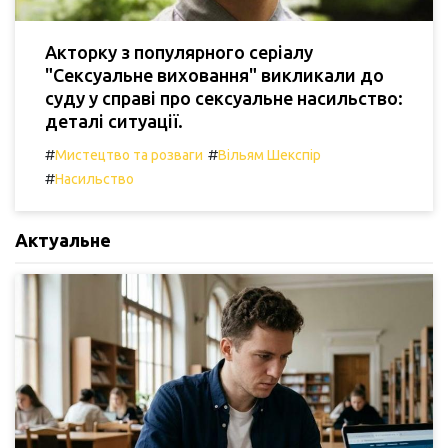
Акторку з популярного серіалу
"Сексуальне виховання" викликали до
суду у справі про сексуальне насильство:
деталі ситуації.
#
#
Мистецтво та розваги
Вільям Шекспір
#
Насильство
Актуальне