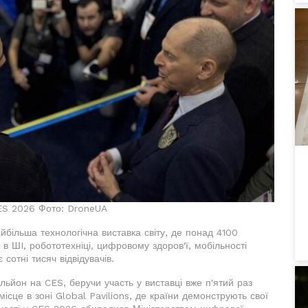
CES 2026 Фото: DroneUA
йбільша технологічна виставка світу, де понад 4100
ї в ШI, робототехніці, цифровому здоров'ї, мобільності
сотні тисяч відвідувачів.
льйон на CES, беручи участь у виставці вже п'ятий раз
ісце в зоні Global Pavilions, де країни демонструють свої