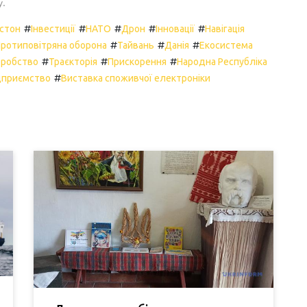
у.
#
#
#
#
#
стон
Інвестиції
НАТО
Дрон
Інновації
Навігація
#
#
#
ротиповітряна оборона
Тайвань
Данія
Екосистема
#
#
#
еробство
Траєкторія
Прискорення
Народна Республіка
#
дприємство
Виставка споживчої електроніки