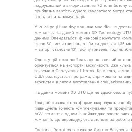
надрукований з використанням 72 тонн бетону в
приблизна вартість одного квадратного метра с
вікна, стіни та комунікації.
У 2023 році Інна Фурман, яка має більше десяти
компанію. На даний момент 3D Technology UTU не
даними Опендатабот, фінансові результати компан
склав 50 тисяч гривень, а збитки досягли 1,35 мі
– виторг становив 131 тисячу гривень, тоді як зб
Однак у цій технології закладено значний потенц
орієнтується на експортні можливості. Вже кільк
зокрема в Сполучених Штатах. Крім того, компан
США реалізується програма, спрямована на відн
екосистем шляхом виготовлення спеціалізованих 
На даний момент 3D UTU ще не здійснювала публ
Такі роботизовані платформи скорочують час об
підвищують точність комплектування та продуктивн
AGV-сегмент є одним із найшвидше зростаючих у с
компаній, що впроваджують автономних роботів 
Factorial Robotics заснували Дмитро Вакуленко й