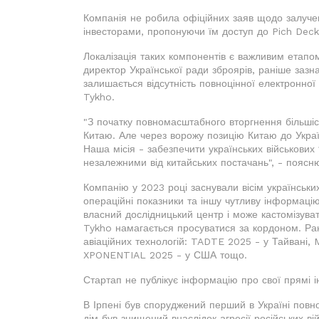
Компанія не робила офіційних заяв щодо залучен
інвесторами, пропонуючи їм доступ до Pich Deck 
Локалізація таких компонентів є важливим етапом
директор Української ради зброярів, раніше заз
залишається відсутність повноцінної електронної
Tykho.
"З початку повномасштабного вторгнення більшіс
Китаю. Але через ворожу позицію Китаю до Україн
Наша місія - забезпечити українських військови
незалежними від китайських постачань", - поясн
Компанію у 2023 році заснували вісім українських
операційні показники та іншу чутливу інформаці
власний дослідницький центр і може кастомізуват
Tykho намагається просуватися за кордоном. Ра
авіаційних технологій: TADTE 2025 - у Тайвані, 
XPONENTIAL 2025 - у США тощо.
Стартап не публікує інформацію про свої прямі і
В Ірпені був споруджений перший в Україні повн
дім був знищений внаслідок агресії російських в