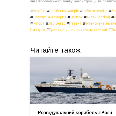
від Європейського банку реконструкції та розвитк
#
#
#
#
Україна
Російська імперія
Робототехніка
Бо
#
#
#
#
Електрична енергія
Зв'язок
Китай (регіон)
П
#
#
#
#
Імпорт
Лас-Вегас
Патент
Інтенсивне земл
#
#
Кампучія
Принтер (обчислювальна техніка)
Пі
Читайте також
Розвідувальний корабель з Росії