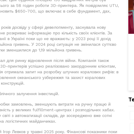
сього за 58 годин роботи 3D-принтера. Як повідомляє UTU,
тановить $650-700, що включає в себе фундамент, дах,
 років досвіду у сфері девелопменту, заснувала нову
 розкриває інформацію про кількість своїх клієнтів. За
ії в Україні поки що не вражають: у 2023 році її дохід
льйона гривень. У 2024 році ситуація не змінилася суттєво
итки зменшилися до 1,19 мільйона гривень.
іал для ринку відновлення після війни. Компанія також
а 3D-принтерів успішно реалізовано закордонним клієнтам,
ія отримала запит на розробку штучних коралових рифів: в
овлення океанського узбережжя та захист коралових
конструкцій.
ічного залучення інвестицій.
Т
робки замовлень, зменшують витрати на ручну працю й
ість у великих fulfillment-центрах і розподільчих хабах.
віті з автоматизації складів, де зосереджено вже сотні
на логістичних майданчиках.
 Ігор Левков у травні 2025 року. Фінансові показники поки