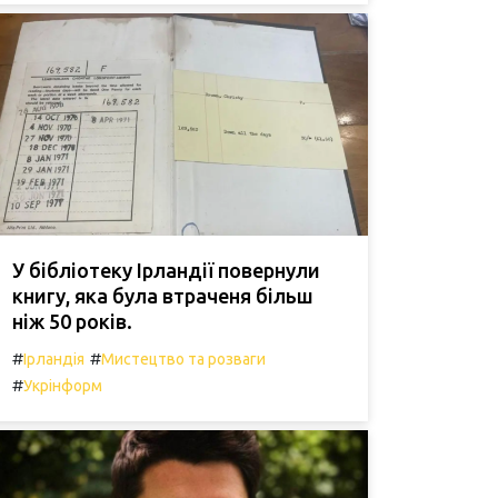
У бібліотеку Ірландії повернули
книгу, яка була втраченя більш
ніж 50 років.
#
#
Ірландія
Мистецтво та розваги
#
Укрінформ