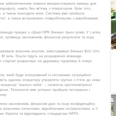
ним забезпеченням повинні використовувати камеру для
аршруту, навіть без зв’язку з оператором. Крім того,
, а також знаходити міни. Система вже пройшла
та", а також встановлено співробітництво з виробниками
команда працює у сфері НРК близько трьох років. У Lanka
ї, прізвища засновників, фінансові результати та іншу
орювали власним коштом, інвестувавши близько $20 000.
и $1 млн. Кошти підуть на розширення команди,
стартап розраховує на державну підтримку й очікує
, який буде інтегрований із системами ситуаційної
вість одному оператору управляти групою з п'яти до семи
 концепції "малого неба" – сегмента протиповітряної
рони. Технологія вже успішно пройшла тестування і
оку.
мена засновників, фінансові дані та іншу конфіденційну
іє власними патентами, виробничими потужностями, а її
и України та відповідають стандартам НАТО.