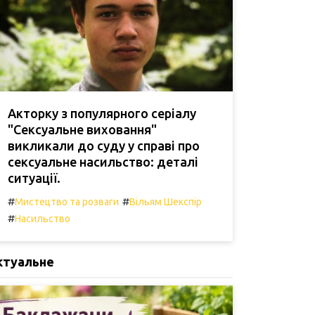
Акторку з популярного серіалу
"Сексуальне виховання"
викликали до суду у справі про
сексуальне насильство: деталі
ситуації.
#
#
Мистецтво та розваги
Вільям Шекспір
#
Насильство
ктуальне