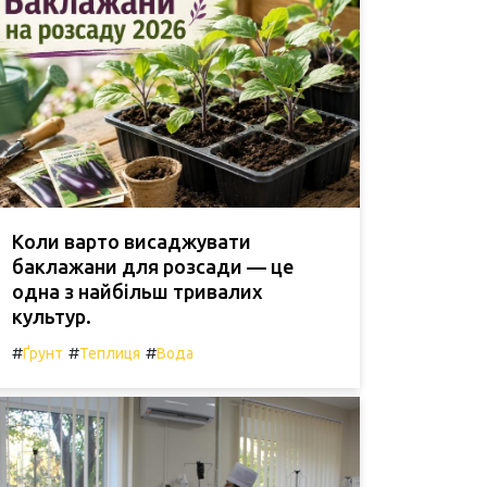
Коли варто висаджувати
баклажани для розсади — це
одна з найбільш тривалих
культур.
#
#
#
Ґрунт
Теплиця
Вода