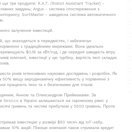
ще три продукти: R.A.T. (Robot Assistant Tracker) -
тивних завдань; Argus - система спостереження з
ніторингу; SortMaster - швидкісна система автоматичного
м.
ного залучення інвестицій.
й, що знаходяться в передмістях, і забезпечує
 порівнянні з традиційними мережами. Вона ідеально
перевищують $0,18 за кВт/год, і де середня швидкість вітру
ів компанії, інвестиції у цю турбіну, вартість якої складає
оків.
ести років інтенсивних наукових досліджень і розробок. Як
на 50% вищу аеродинамічну ефективність у порівнянні з
они працюють тихо та є безпечними для птахів.
Водяним, Анною та Олександром Приймаками. За
 Sirocco в Україні залишаються на скромному рівні: у
исячі гривень та чистим прибутком у 5500 гривень. Проте
отримав інвестицію у розмірі $50 тисяч від IoT-хабу,
авши 10% акцій. Пізніше компанія також отримала кредит