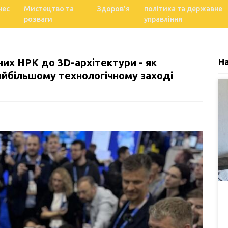
нес
Мистецтво та
Здоров'я
політика та державне
розваги
управління
них НРК до 3D-архітектури - як
Н
найбільшому технологічному заході