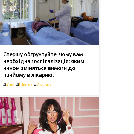
Спершу обґрунтуйте, чому вам
необхідна госпіталізація: яким
чином зміняться вимоги до
прийому в лікарню.
#
#
#
Київ
Школа
Лікарня