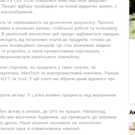
участі у CES 2026 обиралися Міністерством цифрової
Процес відбору проводився на основі відкритих заявок, з
я масштабування.
сть та спрямованість на досягнення результату. Проєкти
вірки в реальних умовах, стабільної роботи та потенціалу
 В українській екосистемі цей процес відбувається швидше,
еходять від початкових етапів до продуктів, готових до
льних інноваційних ланцюгів. Це стає можливим завдяки
ь та розробок, а також промисловими партнерами, -
іворганізаторів українського павільйону.
сім стартапів, які працюють у таких галузях, як
енергетика, MedTech та агропромисловий комплекс. Раніше
EFT та Ovul. У цій статті ми зібрали цікаві відомості про
трата зв'язку. У Lanka активно працюють над вирішенням
ез зв'язку в умовах, де GPS не працює. Наприклад,
А
 або між висотними будівлями, що призводить до затримки
ату дрона. Наше рішення засноване на технологіях
ділилася одна зі співзасновниць компанії.