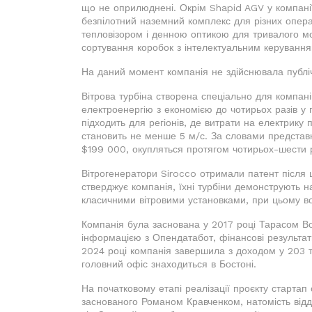
що не оприлюднені. Окрім Shapid AGV у компанії 
безпілотний наземний комплекс для різних опера
тепловізором і денною оптикою для тривалого мо
сортування коробок з інтелектуальним керування
На даний момент компанія не здійснювала публіч
Вітрова турбіна створена спеціально для компані
електроенергію з економією до чотирьох разів у
підходить для регіонів, де витрати на електрику 
становить не менше 5 м/с. За словами представник
$199 000, окупляться протягом чотирьох-шести р
Вітрогенератори Sirocco отримали патент після ш
стверджує компанія, їхні турбіни демонструють 
класичними вітровими установками, при цьому в
Компанія була заснована у 2017 році Тарасом 
інформацією з Опендатабот, фінансові результати
2024 році компанія завершила з доходом у 203 т
головний офіс знаходиться в Бостоні.
На початковому етапі реалізації проєкту стартап 
заснованого Романом Кравченком, натомість відд