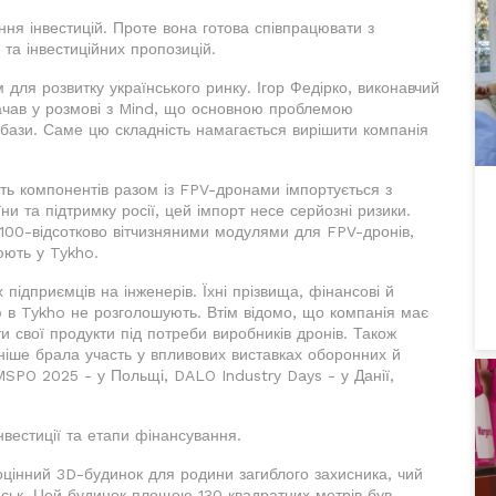
ня інвестицій. Проте вона готова співпрацювати з
та інвестиційних пропозицій.
 для розвитку українського ринку. Ігор Федірко, виконавчий
начав у розмові з Mind, що основною проблемою
 бази. Саме цю складність намагається вирішити компанія
ть компонентів разом із FPV-дронами імпортується з
и та підтримку росії, цей імпорт несе серйозні ризики.
х 100-відсотково вітчизняними модулями для FPV-дронів,
юють у Tykho.
 підприємців на інженерів. Їхні прізвища, фінансові й
ю в Tykho не розголошують. Втім відомо, що компанія має
и свої продукти під потреби виробників дронів. Також
ніше брала участь у впливових виставках оборонних й
MSPO 2025 - у Польщі, DALO Industry Days - у Данії,
нвестиції та етапи фінансування.
оцінний 3D-будинок для родини загиблого захисника, чий
ійськ. Цей будинок площею 130 квадратних метрів був