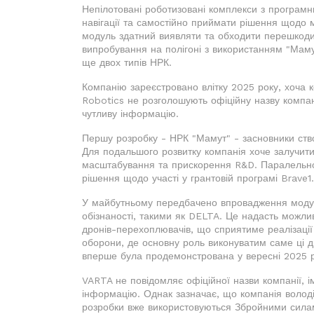
Непілотовані роботизовані комплекси з програм
навігації та самостійно приймати рішення щодо м
модуль здатний виявляти та обходити перешкоди
випробування на полігоні з використанням "Маму
ще двох типів НРК.
Компанію зареєстровано влітку 2025 року, хоча 
Robotics не розголошують офіційну назву компані
чутливу інформацію.
Першу розробку - НРК "Мамут" - засновники ств
Для подальшого розвитку компанія хоче залучит
масштабування та прискорення R&D. Паралельно 
рішення щодо участі у грантовій програмі Brave1.
У майбутньому передбачено впровадження модуля
обізнаності, такими як DELTA. Це надасть можли
дронів-перехоплювачів, що сприятиме реалізації
оборони, де основну роль виконуватим саме ці д
вперше була продемонстрована у вересні 2025 р
VARTA не повідомляє офіційної назви компанії, і
інформацію. Однак зазначає, що компанія волод
розробки вже використовуються Збройними силам