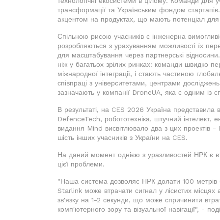
технологічні екосистеми в цілому. Команди для 
трансформації та Українським фондом стартапів. 
акцентом на продуктах, що мають потенціал дл
Спільною рисою учасників є інженерна вимогливі
розробляються з урахуванням можливості їх пере
для масштабування через партнерські відносини.
ніж у багатьох зрілих ринках: команди швидко пер
міжнародної інтеграції, і стають частиною глоба
співпраці з університетами, центрами досліджен
зазначають у компанії DroneUA, яка є одним із сп
В результаті, на CES 2026 Україна представила ві
DefenceTech, робототехніка, штучний інтелект, 
видання Mind висвітлювало два з цих проектів - H
шість інших учасників з України на CES.
На даний момент однією з уразливостей НРК є в
цієї проблеми.
"Наша система дозволяє НРК долати 100 метрів б
Starlink може втрачати сигнал у лісистих місцях
зв'язку на 1-2 секунди, що може спричинити втр
комп'ютерного зору та візуальної навігації", - по