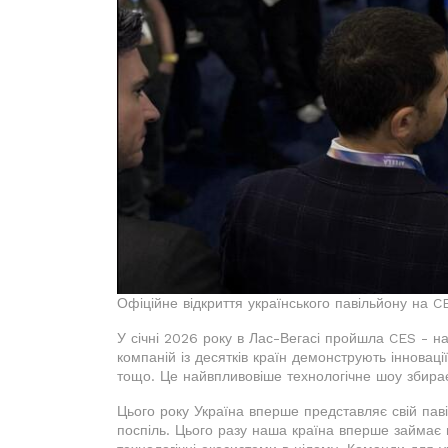
Офіційне відкриття українського павільйону на 
У січні 2026 року в Лас-Вегасі пройшла CES - на
компаній із десятків країн демонструють інноваці
тощо. Це найвпливовіше технологічне шоу збирає 
Цього року Україна вперше представляє свій паві
поспіль. Цього разу наша країна вперше займає м