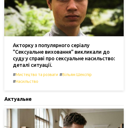
Акторку з популярного серіалу
"Сексуальне виховання" викликали до
суду у справі про сексуальне насильство:
деталі ситуації.
#
#
Мистецтво та розваги
Вільям Шекспір
#
Насильство
Актуальне