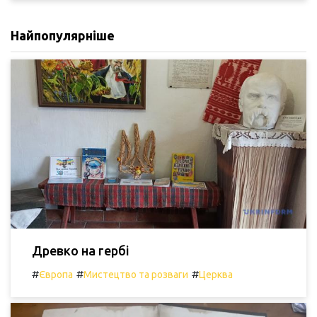
Найпопулярніше
Древко на гербі
#
#
#
Європа
Мистецтво та розваги
Церква