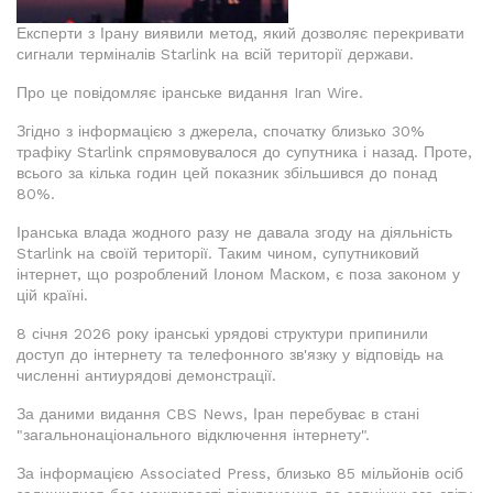
Експерти з Ірану виявили метод, який дозволяє перекривати
сигнали терміналів Starlink на всій території держави.
Про це повідомляє іранське видання Iran Wire.
Згідно з інформацією з джерела, спочатку близько 30%
трафіку Starlink спрямовувалося до супутника і назад. Проте,
всього за кілька годин цей показник збільшився до понад
80%.
Іранська влада жодного разу не давала згоду на діяльність
Starlink на своїй території. Таким чином, супутниковий
інтернет, що розроблений Ілоном Маском, є поза законом у
цій країні.
8 січня 2026 року іранські урядові структури припинили
доступ до інтернету та телефонного зв'язку у відповідь на
численні антиурядові демонстрації.
За даними видання CBS News, Іран перебуває в стані
"загальнонаціонального відключення інтернету".
За інформацією Associated Press, близько 85 мільйонів осіб