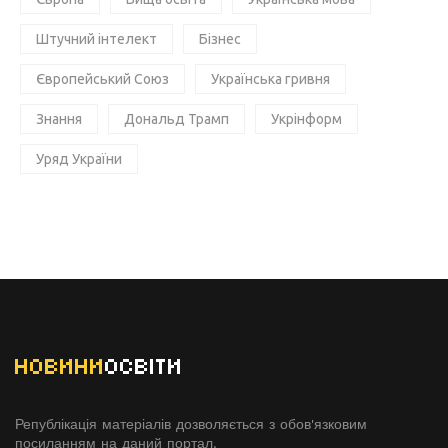
Штучний інтелект
Бізнес
Європейський Союз
Українська гривня
Знання
Дональд Трамп
Укрінформ
Уряд України
НОВИНИ
ОСВІТИ
Републікація матеріалів дозволяється з обов'язковим
посиланням на даний портал.