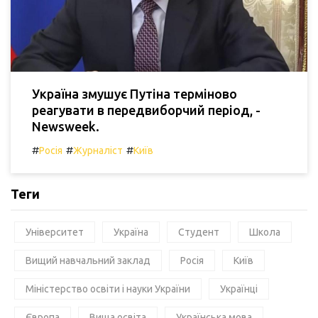
Україна змушує Путіна терміново
реагувати в передвиборчий період, -
Newsweek.
#
#
#
Росія
Журналіст
Київ
Теги
Університет
Україна
Студент
Школа
Вищий навчальний заклад
Росія
Київ
Міністерство освіти і науки України
Українці
Європа
Вища освіта
Українська мова