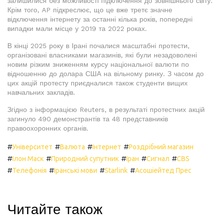
залишилися без можливості підключення до зовнішнього світу.
Крім того, AP підкреслює, що це вже третє значне
відключення інтернету за останні кілька років, попередні
випадки мали місце у 2019 та 2022 роках.
В кінці 2025 року в Ірані почалися масштабні протести,
організовані власниками магазинів, які були незадоволені
новим різким зниженням курсу національної валюти по
відношенню до долара США на вільному ринку. З часом до
цих акцій протесту приєдналися також студенти вищих
навчальних закладів.
Згідно з інформацією Reuters, в результаті протестних акцій
загинуло 490 демонстрантів та 48 представників
правоохоронних органів.
#
#
#
#
Університет
Валюта
Інтернет
Роздрібний магазин
#
#
#
#
#
Ілон Маск
Природний супутник
Іран
Сигнал
CBS
#
#
#
#
Телефонія
Іранські мови
Starlink
Асошіейтед Прес
Читайте також