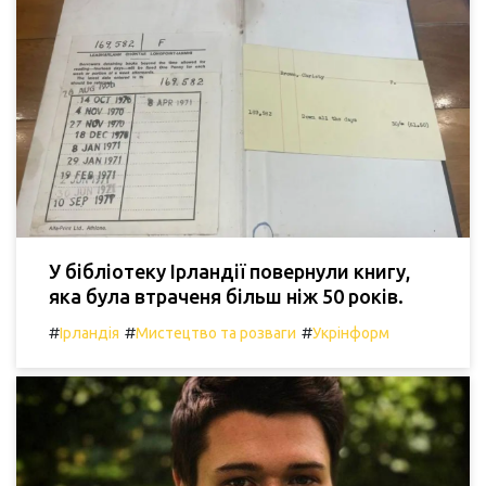
У бібліотеку Ірландії повернули книгу,
яка була втраченя більш ніж 50 років.
#
#
#
Ірландія
Мистецтво та розваги
Укрінформ