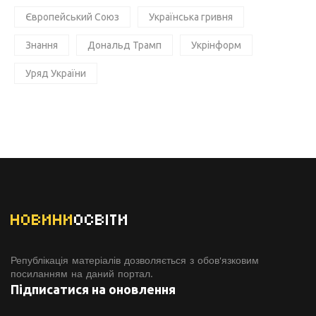
Європейський Союз
Українська гривня
Знання
Дональд Трамп
Укрінформ
Уряд України
НОВИНИ
ОСВІТИ
Републікація матеріалів дозволяється з обов'язковим
посиланням на даний портал.
Підписатися на оновлення