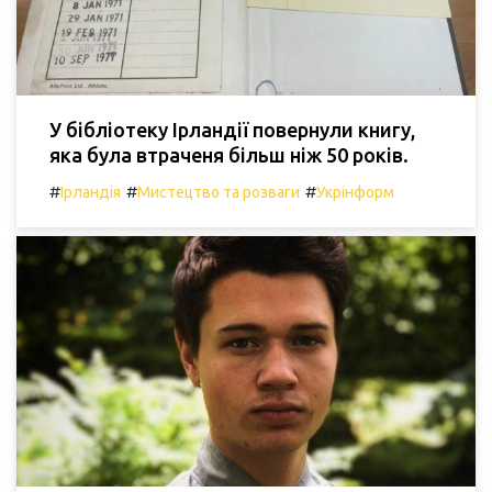
У бібліотеку Ірландії повернули книгу,
яка була втраченя більш ніж 50 років.
#
#
#
Ірландія
Мистецтво та розваги
Укрінформ