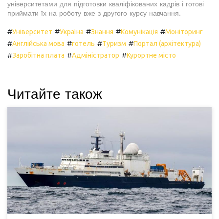
університетами для підготовки кваліфікованих кадрів і готові
приймати їх на роботу вже з другого курсу навчання.
#
#
#
#
#
Університет
Україна
Знання
Комунікація
Моніторинг
#
#
#
#
Англійська мова
готель
Туризм
Портал (архітектура)
#
#
#
Заробітна плата
Адміністратор
Курортне місто
Читайте також