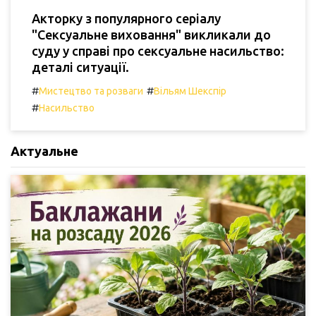
Акторку з популярного серіалу
"Сексуальне виховання" викликали до
суду у справі про сексуальне насильство:
деталі ситуації.
#
#
Мистецтво та розваги
Вільям Шекспір
#
Насильство
Актуальне