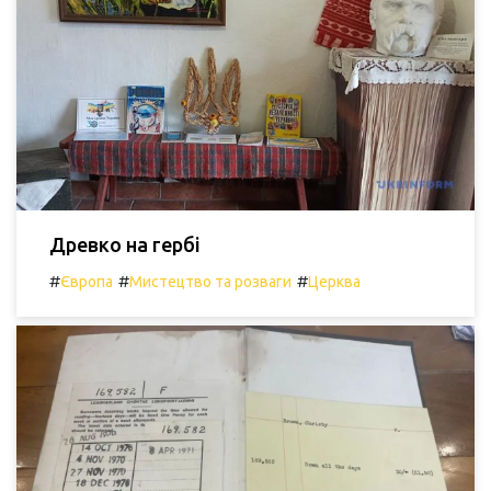
Древко на гербі
#
#
#
Європа
Мистецтво та розваги
Церква