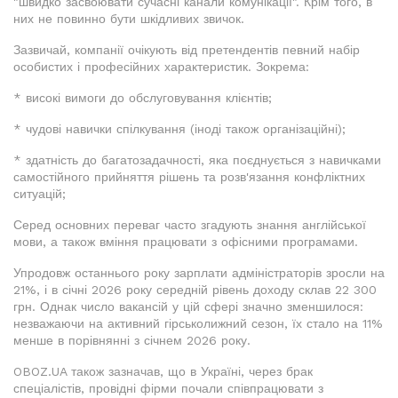
"швидко засвоювати сучасні канали комунікації". Крім того, в
них не повинно бути шкідливих звичок.
Зазвичай, компанії очікують від претендентів певний набір
особистих і професійних характеристик. Зокрема:
* високі вимоги до обслуговування клієнтів;
* чудові навички спілкування (іноді також організаційні);
* здатність до багатозадачності, яка поєднується з навичками
самостійного прийняття рішень та розв'язання конфліктних
ситуацій;
Серед основних переваг часто згадують знання англійської
мови, а також вміння працювати з офісними програмами.
Упродовж останнього року зарплати адміністраторів зросли на
21%, і в січні 2026 року середній рівень доходу склав 22 300
грн. Однак число вакансій у цій сфері значно зменшилося:
незважаючи на активний гірськолижний сезон, їх стало на 11%
менше в порівнянні з січнем 2026 року.
OBOZ.UA також зазначав, що в Україні, через брак
спеціалістів, провідні фірми почали співпрацювати з