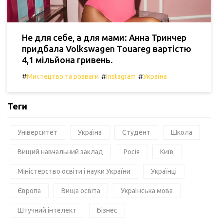
Не для себе, а для мами: Анна Тринчер
придбала Volkswagen Touareg вартістю
4,1 мільйона гривень.
#
#
#
Мистецтво та розваги
Instagram
Україна
Теги
Університет
Україна
Студент
Школа
Вищий навчальний заклад
Росія
Київ
Міністерство освіти і науки України
Українці
Європа
Вища освіта
Українська мова
Штучний інтелект
Бізнес