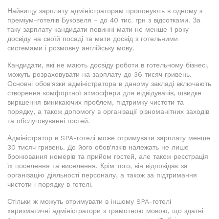
Найвищу зарплату адміністраторам пропонують в одному з
преміум-готелів Буковеля - до 40 тис. грн з відсотками. За
таку зарплату кандидати повинні мати не менше 1 року
досвіду на своїй посаді та мати досвід з готельними
системами і розмовну англійську мову.
Кандидати, які не мають досвіду роботи в готельному бізнесі,
можуть розраховувати на зарплату до 36 тисяч гривень.
Основні обов'язки адміністратора в даному закладі включають
створення комфортної атмосфери для відвідувачів, швидке
вирішення виникаючих проблем, підтримку чистоти та
порядку, а також допомогу в організації різноманітних заходів
та обслуговуванні гостей.
Адміністратор в SPA-готелі може отримувати зарплату менше
30 тисяч гривень. До його обов'язків належать не лише
бронювання номерів та прийом гостей, але також реєстрація
їх поселення та виселення. Крім того, він відповідає за
організацію діяльності персоналу, а також за підтримання
чистоти і порядку в готелі.
Стільки ж можуть отримувати в іншому SPA-готелі
харизматичні адміністратори з грамотною мовою, що здатні