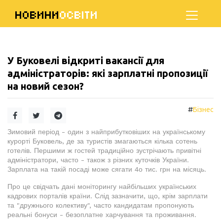
НОВИНИ
ОСВІТИ
У Буковелі відкриті вакансії для
адміністраторів: які зарплатні пропозиції
на новий сезон?
#
Бізнес
Зимовий період - один з найприбутковіших на українському
курорті Буковель, де за туристів змагаються кілька сотень
готелів. Першими ж гостей традиційно зустрічають привітні
адміністратори, часто - також з різних куточків України.
Зарплата на такій посаді може сягати 4о тис. грн на місяць.
Про це свідчать дані моніторингу найбільших українських
кадрових порталів країни. Слід зазначити, що, крім зарплати
та "дружнього колективу", часто кандидатам пропонують
реальні бонуси - безоплатне харчування та проживання.