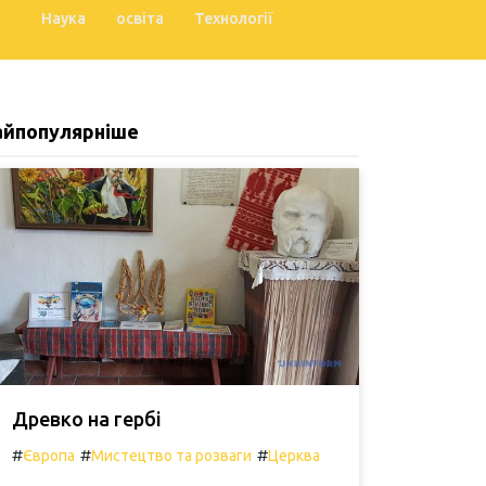
Наука
освіта
Технології
айпопулярніше
Древко на гербі
#
#
#
Європа
Мистецтво та розваги
Церква