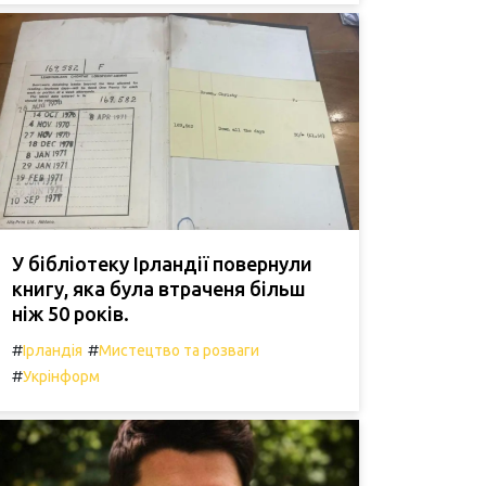
У бібліотеку Ірландії повернули
книгу, яка була втраченя більш
ніж 50 років.
#
#
Ірландія
Мистецтво та розваги
#
Укрінформ