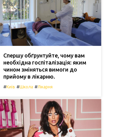
Спершу обґрунтуйте, чому вам
необхідна госпіталізація: яким
чином зміняться вимоги до
прийому в лікарню.
#
#
#
Київ
Школа
Лікарня