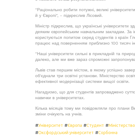
"Раціонально робити потужні, великі університет
й у Європі", - підкреслив Лісовий.
Міністр підкреслив, що українські університети зд
деяким європейським навчальним закладам. За ін
користуються попитом серед студентів з країн Гло
працює над поверненням приблизно 100 тисяч іно
"Наші університети сильні в прикладній та прир
далеко, але ми вже зараз спроможні запропонуват
Львів став першим містом, в якому успішно завер
об'єднали три освітні установи. Міністерство ос
ефективної модернізації системи вищої освіти.
Нагадуємо, що для студентів запроваджено суттє
навички в університетах.
Кілька місяців тому ми повідомляли про плани В
зміни очікують на учнів.
#
#
#
#
Університет
Європа
Студент
Міністерство 
#
#
Оксфордський університет
Сорбонна