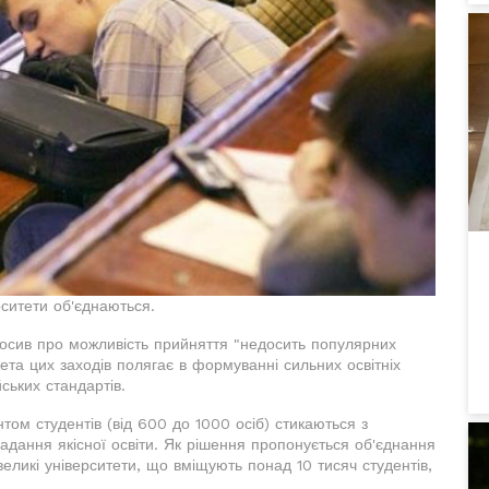
рситети об'єднаються.
олосив про можливість прийняття "недосить популярних
мета цих заходів полягає в формуванні сильних освітніх
йських стандартів.
том студентів (від 600 до 1000 осіб) стикаються з
адання якісної освіти. Як рішення пропонується об'єднання
великі університети, що вміщують понад 10 тисяч студентів,