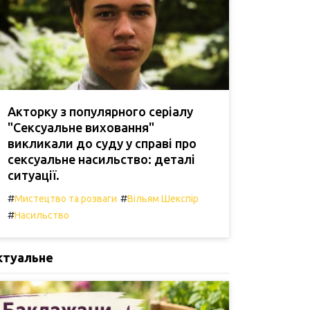
Акторку з популярного серіалу
"Сексуальне виховання"
викликали до суду у справі про
сексуальне насильство: деталі
ситуації.
#
#
Мистецтво та розваги
Вільям Шекспір
#
Насильство
ктуальне