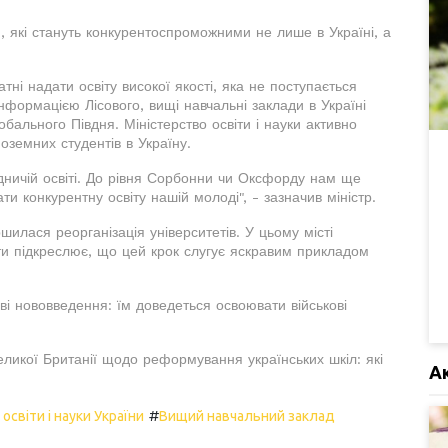
и, які стануть конкурентоспроможними не лише в Україні, а
атні надати освіту високої якості, яка не поступається
формацією Лісового, вищі навчальні заклади в Україні
бального Півдня. Міністерство освіти і науки активно
земних студентів в Україну.
одничій освіті. До рівня Сорбонни чи Оксфорду нам ще
и конкурентну освіту нашій молоді", - зазначив міністр.
шилася реорганізація університетів. У цьому місті
віти підкреслює, що цей крок слугує яскравим прикладом
ві нововведення: їм доведеться освоювати військові
еликої Британії щодо реформування українських шкіл: які
А
#
освіти і науки України
Вищий навчальний заклад