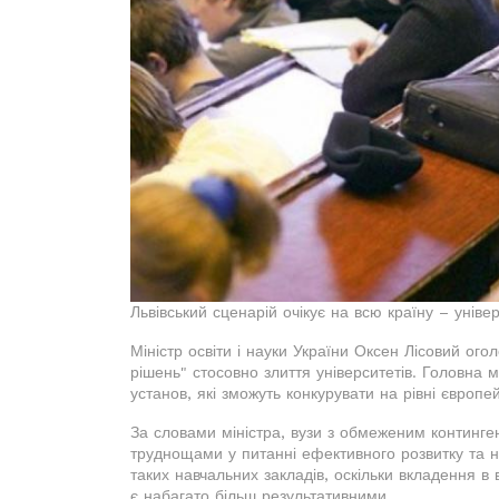
Львівський сценарій очікує на всю країну – уніве
Міністр освіти і науки України Оксен Лісовий ог
рішень" стосовно злиття університетів. Головна 
установ, які зможуть конкурувати на рівні європе
За словами міністра, вузи з обмеженим континген
труднощами у питанні ефективного розвитку та н
таких навчальних закладів, оскільки вкладення в 
є набагато більш результативними.