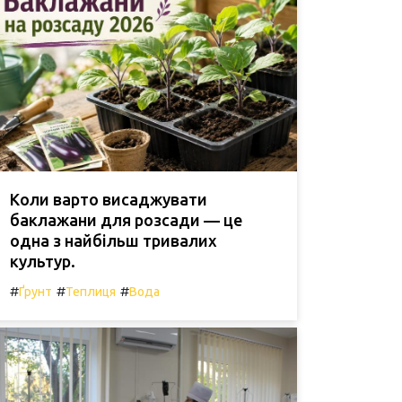
Коли варто висаджувати
баклажани для розсади — це
одна з найбільш тривалих
культур.
#
#
#
Ґрунт
Теплиця
Вода