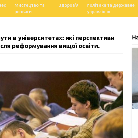
нес
Мистецтво та
Здоров'я
політика та державне
розваги
управління
ути в університетах: які перспективи
Н
ісля реформування вищої освіти.