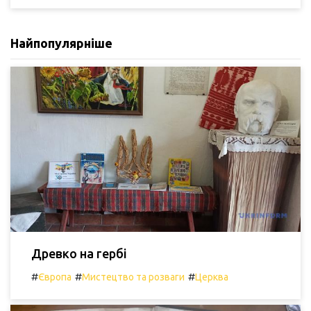
Найпопулярніше
Древко на гербі
#
#
#
Європа
Мистецтво та розваги
Церква