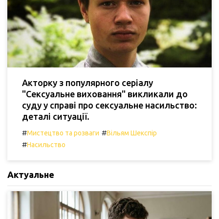
Акторку з популярного серіалу
"Сексуальне виховання" викликали до
суду у справі про сексуальне насильство:
деталі ситуації.
#
#
Мистецтво та розваги
Вільям Шекспір
#
Насильство
Актуальне