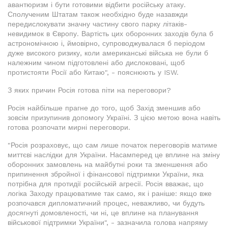
авантюризм і бути готовими відбити російську атаку.
Сполученим Штатам також необхідно буде назавжди
передислокувати значну частину свого парку літаків-
невидимок в Європу. Вартість цих оборонних заходів була б
астрономічною і, ймовірно, супроводжувалася б періодом
дуже високого ризику, коли американські війська не були б
належним чином підготовлені або дислоковані, щоб
протистояти Росії або Китаю", - пояснюють у ISW.
З яких причин Росія готова піти на переговори?
Росія найбільше прагне до того, щоб Захід зменшив або
зовсім призупинив допомогу Україні. З цією метою вона навіть
готова розпочати мирні переговори.
"Росія розраховує, що сам лише початок переговорів матиме
миттєві наслідки для України. Насамперед це вплине на зміну
оборонних замовлень на майбутні роки та зменшення або
припинення збройної і фінансової підтримки України, яка
потрібна для протидії російській агресії. Росія вважає, що
логіка Заходу працюватиме так само, як і раніше: якщо вже
розпочався дипломатичний процес, неважливо, чи будуть
досягнуті домовленості, чи ні, це вплине на планування
військової підтримки України", - зазначила голова напряму