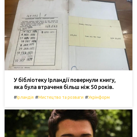
У бібліотеку Ірландії повернули книгу,
яка була втраченя більш ніж 50 років.
#
#
#
Ірландія
Мистецтво та розваги
Укрінформ