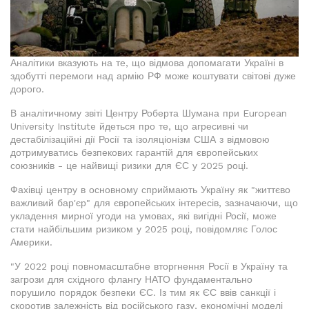
Аналітики вказують на те, що відмова допомагати Україні в
здобутті перемоги над армію РФ може коштувати світові дуже
дорого.
В аналітичному звіті Центру Роберта Шумана при European
University Institute йдеться про те, що агресивні чи
дестабілізаційні дії Росії та ізоляціонізм США з відмовою
дотримуватись безпекових гарантій для європейських
союзників - це найвищі ризики для ЄС у 2025 році.
Фахівці центру в основному сприймають Україну як "життєво
важливий бар'єр" для європейських інтересів, зазначаючи, що
укладення мирної угоди на умовах, які вигідні Росії, може
стати найбільшим ризиком у 2025 році, повідомляє Голос
Америки.
"У 2022 році повномасштабне вторгнення Росії в Україну та
загрози для східного флангу НАТО фундаментально
порушило порядок безпеки ЄС. Із тим як ЄС ввів санкції і
скоротив залежність від російського газу, економічні моделі