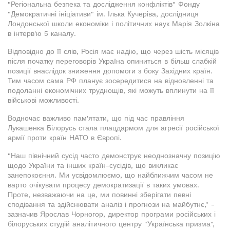
"Регіональна безпека та дослідження конфліктів" Фонду
"Демократичні ініціативи" ім. Ілька Кучеріва, дослідниця
Лондонської школи економіки і політичних наук Марія Золкіна
в інтерв'ю 5 каналу.
Відповідно до її слів, Росія має надію, що через шість місяців
після початку переговорів Україна опиниться в більш слабкій
позиції внаслідок зниження допомоги з боку Західних країн.
Тим часом сама РФ планує зосередитися на відновленні та
подоланні економічних труднощів, які можуть вплинути на її
військові можливості.
Водночас важливо пам'ятати, що під час правління
Лукашенка Білорусь стала плацдармом для агресії російської
армії проти країн НАТО в Європі.
"Наш північний сусід часто демонструє неоднозначну позицію
щодо України та інших країн-сусідів, що викликає
занепокоєння. Ми усвідомлюємо, що найближчим часом не
варто очікувати процесу демократизації в таких умовах.
Проте, незважаючи на це, ми повинні зберігати певні
сподівання та здійснювати аналіз і прогнози на майбутнє," -
зазначив Ярослав Чорногор, директор програми російських і
білоруських студій аналітичного центру "Українська призма",