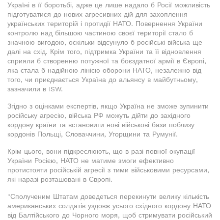
Україні в її боротьбі, адже це лише надало б Росії можливість
підготуватися до нових агресивних дій для захоплення
українських територій і протидії НАТО. Повернення України
контролю над більшою частиною своєї території стало б
значною вигодою, оскільки відсунуло б російські війська ще
далі на схід. Крім того, підтримка України та її відновлення
сприяли б створенню потужної та боєздатної армії в Європі,
яка стала б надійною лінією оборони НАТО, незалежно від
того, чи приєднається Україна до альянсу в майбутньому,
зазначили в ISW.
Згідно з оцінками експертів, якщо Україна не зможе зупинити
російську агресію, війська РФ можуть дійти до західного
кордону країни та встановити нові військові бази поблизу
кордонів Польщі, Словаччини, Угорщини та Румунії.
Крім цього, вони підкреслюють, що в разі повної окупації
України Росією, НАТО не матиме змоги ефективно
протистояти російській агресії з тими військовими ресурсами,
які наразі розташовані в Європі.
"Сполученим Штатам доведеться перекинути велику кількість
американських солдатів уздовж усього східного кордону НАТО
від Балтійського до Чорного моря, щоб стримувати російський