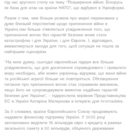
під час круглого столу на тему "Розширення війни: Білорусь
як база для атак на країни НАТО", що відбувся в Укрінформі.
Разом з тим, чим більше розмов про мирні перемовини у
дуже близькій перспективі щодо припинення війни в
Україні,тим більше з'являється усвідомлення того, що
припинення вогню без гарантій безпеки може стати
катастрофою і для України, і для Європи. І, відповідно,
вживатимуться заходи для того, щоб ситуація не пішла за
найгіршим сценарієм.
"На мою думку, сьогодні європейські лідери все більше
усвідомлюють, що для досягнення справедливого і тривалого
миру необхідно, аби кожен українець відчував, що жахи війни
та російської агресії більше не повторяться. Обговорення
питання про припинення вогню стає справжнім викликом,
якщо його не супроводжувати вимогою надійних гарантій
безпеки для України", - підкреслила керівник Представництва
ЄС в Україні Катаріна Матернова в інтерв'ю для hromadske.
За її словами, країни Європейського Союзу продовжують
надавати фінансову підтримку Україні. У 2025 році
заплановано виділити 18 мільярдів євро з кредиту в рамках
загального пакету в 50 мільярдів, обіцяного державами