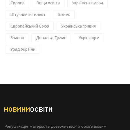
Європа
Вища освіта
Українська мова
Штучний інтелект
Бізнес
Європейський Союз
Українська гривня
Знання
Дональд Трамп
Укрінформ
Уряд України
НОВИНИ
ОСВІТИ
Републікація матеріалів дозволяється з обов'язковим