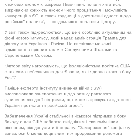
ключових економік, зокрема Німеччини, почали хитатися,
викриваючи крихкість економічного процвітання і можливість
конкуренції в ЄС, а також труднощі в досягненні єдності щодо
російської політики", - повідомляють аналітики Центру.
У звіті також підкреслюється, що це є особливо актуальним на
фоні нового імпульсу, який надає адміністрація Трампа для
діалогу між Україною і Росією. Це висвітлює можливі
відмінності в пріоритетах між Сполученими Штатами та
Європейським Союзом.
"Автори звіту наголошують, що ізоляціоністська політика США
є так само небезпечною для Європи, як і ядерна атака з боку
Росії."
Раніше експерти Інституту вивчення війни (ISW)
висловлювали занепокоєння щодо ризику раптового
зупинення західної підтримки, що може загрожувати здатності
України протистояти російській агресії.
Забезпечення Україні стабільної військової підтримки з боку
Заходу є для США набагато вигіднішим і економічнішим
рішенням, ніж допустити її поразку. "Замороження" конфлікту
виявилося б менш доцільним, ніж продовження допомоги