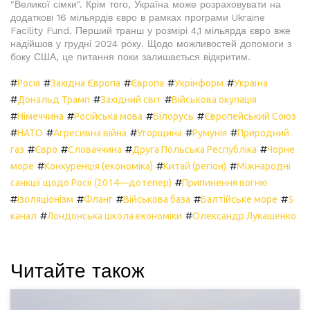
"Великої сімки". Крім того, Україна може розраховувати на
додаткові 16 мільярдів євро в рамках програми Ukraine
Facility Fund. Перший транш у розмірі 4,1 мільярда євро вже
надійшов у грудні 2024 року. Щодо можливостей допомоги з
боку США, це питання поки залишається відкритим.
#
#
#
#
#
Росія
Західна Європа
Європа
Укрінформ
Україна
#
#
#
Дональд Трамп
Західний світ
Військова окупація
#
#
#
#
Німеччина
Російська мова
Білорусь
Європейський Союз
#
#
#
#
#
НАТО
Агресивна війна
Угорщина
Румунія
Природний
#
#
#
#
газ
Євро
Словаччина
Друга Польська Республіка
Чорне
#
#
#
море
Конкуренція (економіка)
Китай (регіон)
Міжнародні
#
санкції щодо Росії (2014—дотепер)
Припинення вогню
#
#
#
#
#
Ізоляціонізм
Фланг
Військова база
Балтійське море
5
#
#
канал
Лондонська школа економіки
Олександр Лукашенко
Читайте також