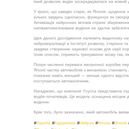
який дозволяє водію зосереджуватися на кожній д
У країні, що швидко старіє, як Японія, щоденне 
кількох завдань одночасно, функціонує як своєрі
Активізація нейронних зв'язків сприяє збереженн
напівавтоматизоване водіння не здатне забезпеч
Ідея даного дослідження належить видатному на
нейровізуалізації в Інституті розвитку, старіння 
завдяки створенню наукової основи для серії іго
їхнім описом, сприяють тренуванню мозку так, як
Попри численні переваги механічної коробки пере
Японії частка автомобілів з механікою становить
показник навіть менший — менше одного відсотка.
поступаються автоматичним.
Нагадаємо, що компанія Toyota представила седа
водіїв-початківців. Ця модель оснащена місцем д
водінню.
Крім того, було зазначено, який автомобіль вияв
#
#
#
#
#
Європа
Карцинома
Нейрон
Мозок
Японія