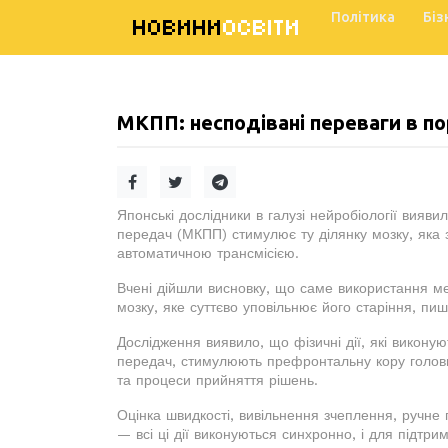
Політика
Біз
НОВИНИ
ОСВІТИ
МКПП: несподівані переваги в по
Японські дослідники в галузі нейробіології вияв
передач (МКПП) стимулює ту ділянку мозку, яка 
автоматичною трансмісією.
Вчені дійшли висновку, що саме використання м
мозку, яке суттєво уповільнює його старіння, п
Дослідження виявило, що фізичні дії, які викон
передач, стимулюють префронтальну кору головног
та процеси прийняття рішень.
Оцінка швидкості, вивільнення зчеплення, ручне
— всі ці дії виконуються синхронно, і для підтри