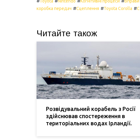
#
#
#
#
Toyota
Nintendo
Когнітивні процеси
Вправи
#
#
#
коробка передач
Сцеплення
Toyota Corolla
С
Читайте також
Розвідувальний корабель з Росії
здійснював спостереження в
територіальних водах Ірландії.