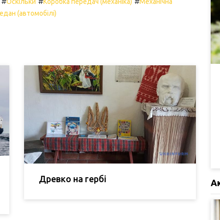
#
#
#
Оскільки
Коробка передач (механіка)
Механічна
едан (автомобілі)
Древко на гербі
А