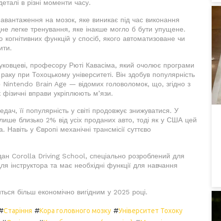
еталі в різні моменти часу.
навантаження на мозок, яке виникає під час виконання
дне легке тренування, яке інакше могло б бути упущене.
ю когнітивних функцій у спосіб, якого автоматизоване чи
ити.
уковцеві, професору Рюті Кавасіма, який очолює програми
та раку при Тохоцькому університеті. Він здобув популярність
р Nintendo Brain Age — відомих головоломок, що, згідно з
 фізичні вправи укріплюють м’язи.
дач, її популярність у світі продовжує знижуватися. У
 лише близько 2% від усіх проданих авто, тоді як у США цей
 Навіть у Європі механічні трансмісії суттєво
н Corolla Driving School, спеціально розроблений для
ля інструктора та має необхідні функції для навчання
иться більш економічно вигідним у 2025 році.
#
#
#
Старіння
Кора головного мозку
Університет Тохоку