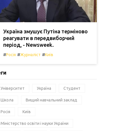
Україна змушує Путіна терміново
реагувати в передвиборчий
період, - Newsweek.
#
#
#
Росія
Журналіст
Київ
еги
Університет
Україна
Студент
Школа
Вищий навчальний заклад
Росія
Київ
Міністерство освіти і науки України