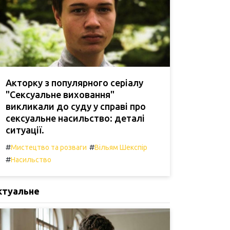
Акторку з популярного серіалу
"Сексуальне виховання"
викликали до суду у справі про
сексуальне насильство: деталі
ситуації.
#
#
Мистецтво та розваги
Вільям Шекспір
#
Насильство
ктуальне