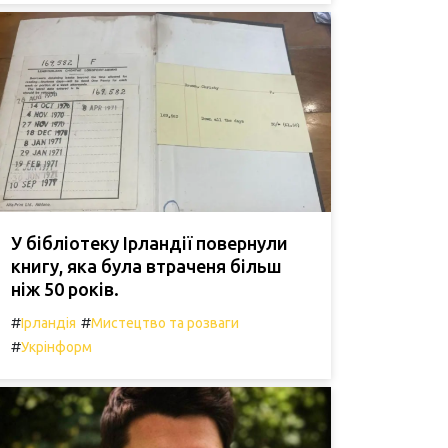
У бібліотеку Ірландії повернули
книгу, яка була втраченя більш
ніж 50 років.
#
#
Ірландія
Мистецтво та розваги
#
Укрінформ