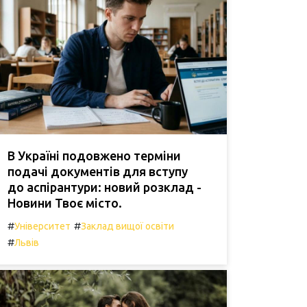
В Україні подовжено терміни
подачі документів для вступу
до аспірантури: новий розклад -
Новини Твоє місто.
#
#
Університет
Заклад вищої освіти
#
Львів