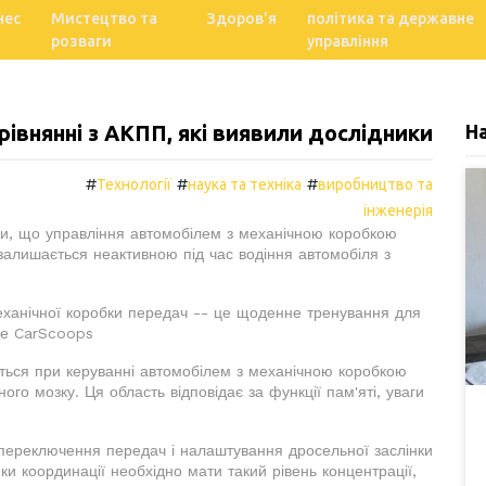
нес
Мистецтво та
Здоров'я
політика та державне
розваги
управління
рівнянні з АКПП, які виявили дослідники
Н
#
#
#
Технології
наука та техніка
виробництво та
інженерія
или, що управління автомобілем з механічною коробкою
залишається неактивною під час водіння автомобіля з
еханічної коробки передач -- це щоденне тренування для
ише CarScoops
уються при керуванні автомобілем з механічною коробкою
о мозку. Ця область відповідає за функції пам'яті, уваги
 переключення передач і налаштування дросельної заслінки
мки координації необхідно мати такий рівень концентрації,