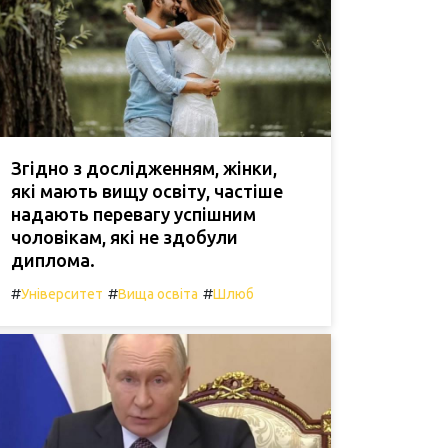
Згідно з дослідженням, жінки,
які мають вищу освіту, частіше
надають перевагу успішним
чоловікам, які не здобули
диплома.
#
#
#
Університет
Вища освіта
Шлюб