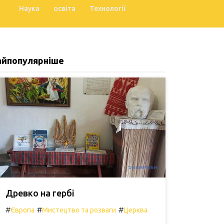
Наука
освіта
Технології
айпопулярніше
Древко на гербі
#
#
#
Європа
Мистецтво та розваги
Церква