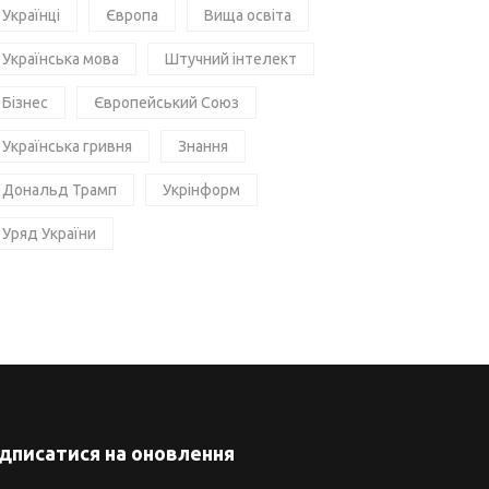
Українці
Європа
Вища освіта
Українська мова
Штучний інтелект
Бізнес
Європейський Союз
Українська гривня
Знання
Дональд Трамп
Укрінформ
Уряд України
ідписатися на оновлення