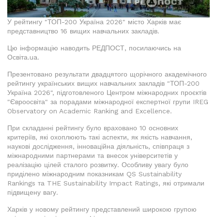
У рейтингу "ТОП-200 Україна 2026" місто Харків має
представництво 16 вищих навчальних закладів.
Цю інформацію наводить РЕДПОСТ, посилаючись на
Освіта.ua.
Презентовано результати двадцятого щорічного академічного
рейтингу українських вищих навчальних закладів "ТОП-200
Україна 2026", підготовленого Центром міжнародних проєктів
"Євроосвіта" за порадами міжнародної експертної групи IREG
Observatory on Academic Ranking and Excellence.
При складанні рейтингу було враховано 10 основних
критеріїв, які охоплюють такі аспекти, як якість навчання,
наукові дослідження, інноваційна діяльність, співпраця з
міжнародними партнерами та внесок університетів у
реалізацію цілей сталого розвитку. Особливу увагу було
приділено міжнародним показникам QS Sustainability
Rankings та THE Sustainability Impact Ratings, які отримали
підвищену вагу.
Харків у новому рейтингу представлений широкою групою