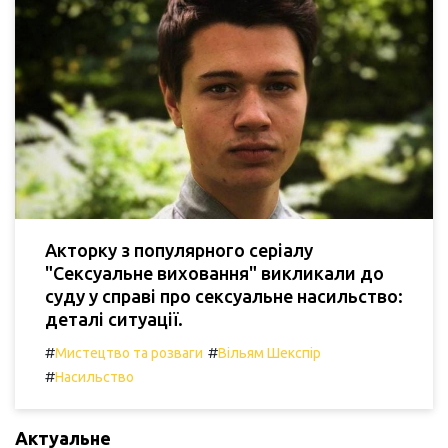
Акторку з популярного серіалу
"Сексуальне виховання" викликали до
суду у справі про сексуальне насильство:
деталі ситуації.
#
#
Мистецтво та розваги
Вільям Шекспір
#
Насильство
Актуальне