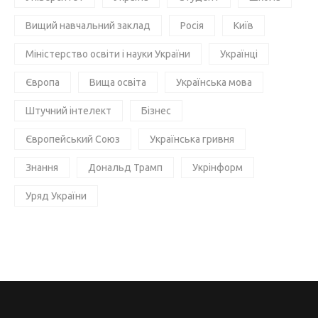
Вищий навчальний заклад
Росія
Київ
Міністерство освіти і науки України
Українці
Європа
Вища освіта
Українська мова
Штучний інтелект
Бізнес
Європейський Союз
Українська гривня
Знання
Дональд Трамп
Укрінформ
Уряд України