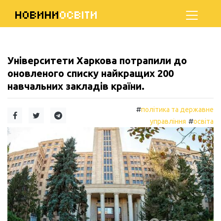
НОВИНИ
ОСВІТИ
Університети Харкова потрапили до
оновленого списку найкращих 200
навчальних закладів країни.
#
політика та державне
#
управління
освіта