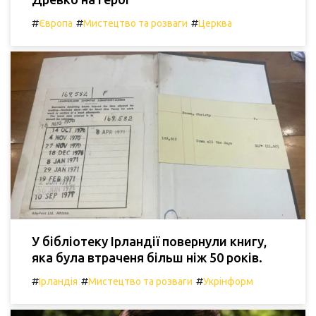
#
#
#
Європа
Мистецтво та розваги
Церква
У бібліотеку Ірландії повернули книгу,
яка була втраченя більш ніж 50 років.
#
#
#
Ірландія
Мистецтво та розваги
Укрінформ