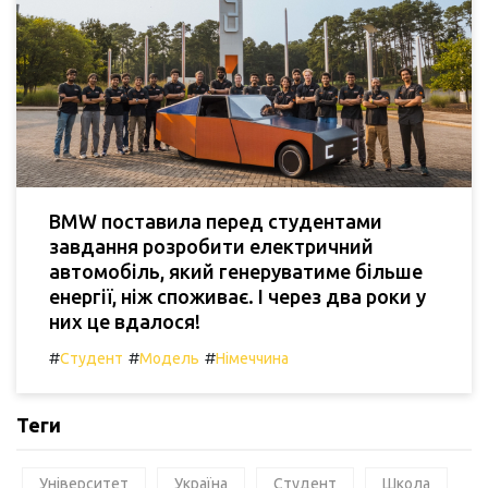
BMW поставила перед студентами
завдання розробити електричний
автомобіль, який генеруватиме більше
енергії, ніж споживає. І через два роки у
них це вдалося!
#
#
#
Студент
Модель
Німеччина
Теги
Університет
Україна
Студент
Школа