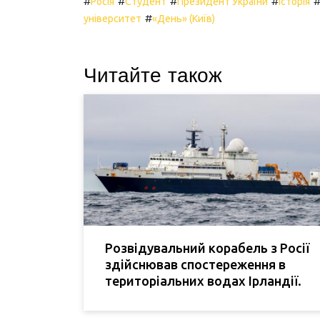
#
#
#
#
Росія
Студент
Президент України
Історія
#
університет
«День» (Київ)
Читайте також
Розвідувальний корабель з Росії
здійснював спостереження в
територіальних водах Ірландії.