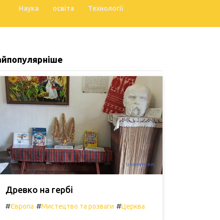
Наука
освіта
Технології
айпопулярніше
Древко на гербі
#
#
#
Європа
Мистецтво та розваги
Церква