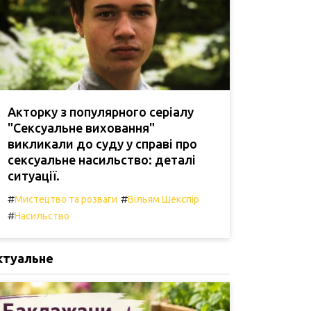
Акторку з популярного серіалу
"Сексуальне виховання"
викликали до суду у справі про
сексуальне насильство: деталі
ситуації.
#
#
Мистецтво та розваги
Вільям Шекспір
#
Насильство
ктуальне