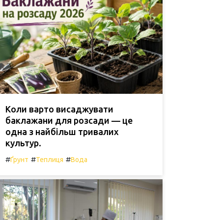
Коли варто висаджувати
баклажани для розсади — це
одна з найбільш тривалих
культур.
#
#
#
Ґрунт
Теплиця
Вода