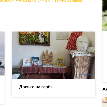
#
#
#
#
Facebook
Американці
Чикаго
Північно-Західний
Древко на гербі
А