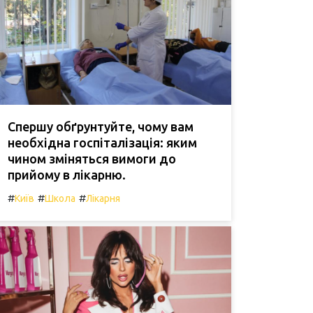
Спершу обґрунтуйте, чому вам
необхідна госпіталізація: яким
чином зміняться вимоги до
прийому в лікарню.
#
#
#
Київ
Школа
Лікарня