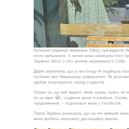
Колишня радниця керівника Офісу президента Укра
після звільнення. 4 липня вона написала пост п
Зарівної збігся з 250-річчям незалежності США.
Дарія зазначила, що в листопаді їй надійшла про
політики при Чиказькому університеті. Як розповіл
здобув популярність серед студентів.
Попри те, що мій акцент, який, курва, навіть за 
їм не вірю 😹), студенти мене полюбили. Схоже, 
продовження, - поділилася вона у Facebook.
Також Зарівна розказала, що на неї вийшов чиказь
вона зробить скорочену дистанційну версію.