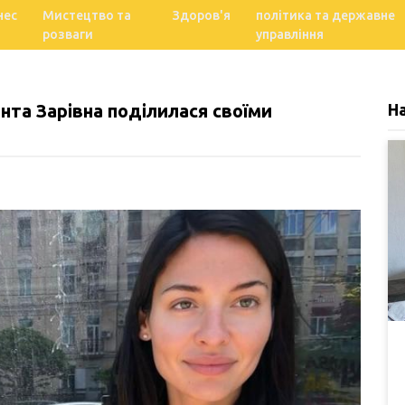
нес
Мистецтво та
Здоров'я
політика та державне
розваги
управління
нта Зарівна поділилася своїми
Н