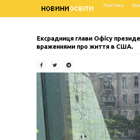
Політика
Біз
НОВИНИ
ОСВІТИ
Ексрадниця глави Офісу президе
враженнями про життя в США.