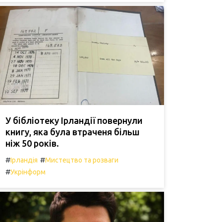
У бібліотеку Ірландії повернули
книгу, яка була втраченя більш
ніж 50 років.
#
#
Ірландія
Мистецтво та розваги
#
Укрінформ