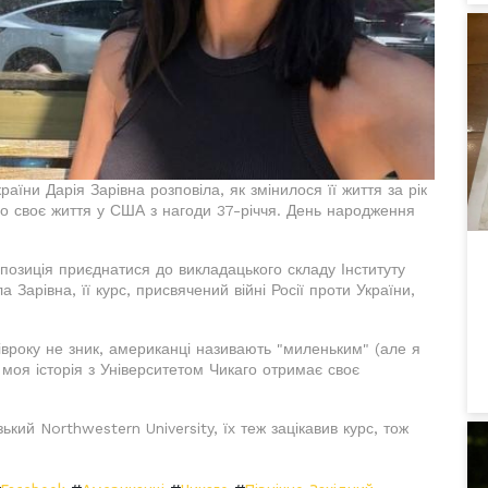
їни Дарія Зарівна розповіла, як змінилося її життя за рік
ро своє життя у США з нагоди 37-річчя. День народження
позиція приєднатися до викладацького складу Інституту
а Зарівна, її курс, присвячений війні Росії проти України,
півроку не зник, американці називають "миленьким" (але я
моя історія з Університетом Чикаго отримає своє
кий Northwestern University, їх теж зацікавив курс, тож