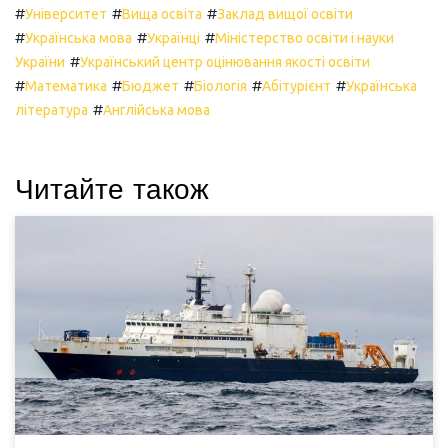
#
#
#
Університет
Вища освіта
Заклад вищої освіти
#
#
#
Українська мова
Українці
Міністерство освіти і науки
#
України
Український центр оцінювання якості освіти
#
#
#
#
#
Математика
Бюджет
Біологія
Абітурієнт
Українська
#
література
Англійська мова
Читайте також