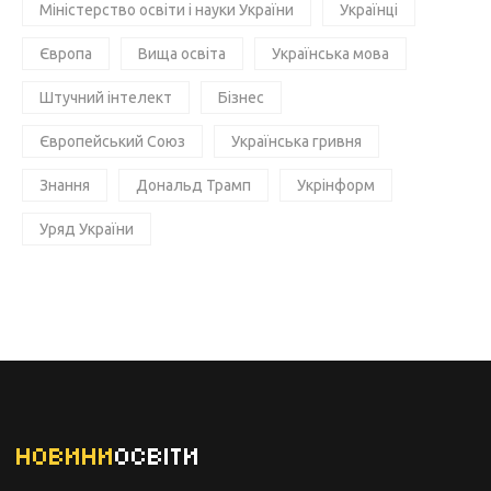
Міністерство освіти і науки України
Українці
Європа
Вища освіта
Українська мова
Штучний інтелект
Бізнес
Європейський Союз
Українська гривня
Знання
Дональд Трамп
Укрінформ
Уряд України
НОВИНИ
ОСВІТИ