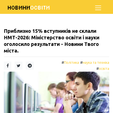
НОВИНИ
ОСВІТИ
Приблизно 15% вступників не склали
НМТ-2026: Міністерство освіти і науки
оголосило результати - Новини Твого
міста.
#
#
Політика
наука та техніка
#
освіта