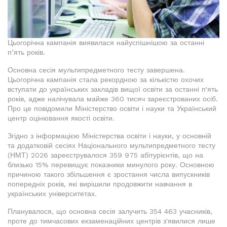
Цьогорічна кампанія виявилася найуспішнішою за останні
п’ять років.
Основна сесія мультипредметного тесту завершена.
Цьогорічна кампанія стала рекордною за кількістю охочих
вступати до українських закладів вищої освіти за останні п'ять
років, адже налічувала майже 360 тисяч зареєстрованих осіб.
Про це повідомили Міністерство освіти і науки та Український
центр оцінювання якості освіти.
Згідно з інформацією Міністерства освіти і науки, у основній
та додатковій сесіях Національного мультипредметного тесту
(НМТ) 2026 зареєструвалося 359 975 абітурієнтів, що на
близько 15% перевищує показники минулого року. Основною
причиною такого збільшення є зростання числа випускників
попередніх років, які вирішили продовжити навчання в
українських університетах.
Планувалося, що основна сесія залучить 354 463 учасників,
проте до тимчасових екзаменаційних центрів з'явилися лише