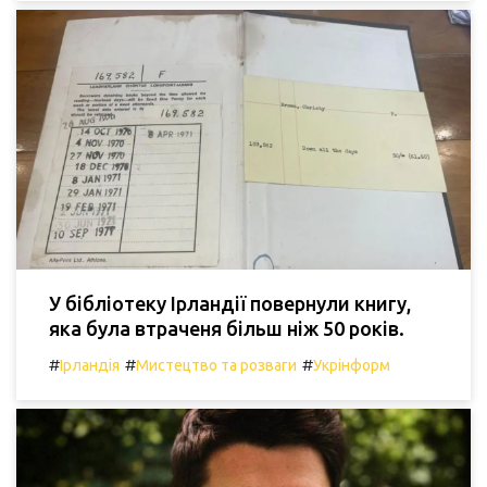
У бібліотеку Ірландії повернули книгу,
яка була втраченя більш ніж 50 років.
#
#
#
Ірландія
Мистецтво та розваги
Укрінформ