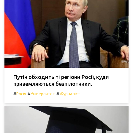
Путін обходить ті регіони Росії, куди
приземляються безпілотники.
#
#
#
Росія
Університет
Журналіст