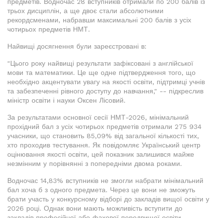
предметів. Водночас 28 вступників отримали по 200 балів із
трьох дисциплін, а ще двоє стали абсолютними
рекордсменами, набравши максимальні 200 балів з усіх
чотирьох предметів НМТ.
Найвищі досягнення були зареєстровані в:
"Цього року найвищі результати зафіксовані з англійської
мови та математики. Це ще одне підтвердження того, що
необхідно акцентувати увагу на якості освіти, підтримці учнів
та забезпеченні рівного доступу до навчання," -- підкреслив
міністр освіти і науки Оксен Лісовий.
За результатами основної сесії НМТ-2026, мінімальний
прохідний бал з усіх чотирьох предметів отримали 275 934
учасники, що становить 85,09% від загальної кількості тих,
хто проходив тестування. Як повідомляє Український центр
оцінювання якості освіти, цей показник залишився майже
незмінним у порівнянні з попередніми двома роками.
Водночас 14,83% вступників не змогли набрати мінімальний
бал хоча б з одного предмета. Через це вони не зможуть
брати участь у конкурсному відборі до закладів вищої освіти у
2026 році. Однак вони мають можливість вступити до
закладів професійної або фахової передвищої освіти.