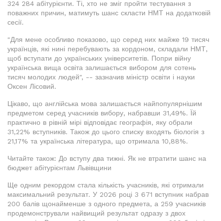
324 284 абітурієнти. Ті, хто не зміг пройти тестування з
поважних причин, матимуть шанс скласти НМТ на додатковій
сесії.
"Для мене особливо показово, що серед них майже 19 тисяч
українців, які нині перебувають за кордоном, складали НМТ,
щоб вступати до українських університетів. Попри війну
українська вища освіта залишається вибором для сотень
тисяч молодих людей", -- зазначив міністр освіти і науки
Оксен Лісовий.
Цікаво, що англійська мова залишається найпопулярнішим
предметом серед учасників вибору, набравши 31,49%. Їй
практично в рівній мірі відповідає географія, яку обрали
31,22% вступників. Також до цього списку входять біологія з
21,17% та українська література, що отримала 10,88%.
Читайте також: До вступу два тижні. Як не втратити шанс на
бюджет абітурієнтам Львівщини
Ще одним рекордом стала кількість учасників, які отримали
максимальний результат. У 2026 році 3 671 вступник набрав
200 балів щонайменше з одного предмета, а 259 учасників
продемонстрували найвищий результат одразу з двох