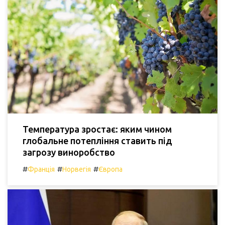
Температура зростає: яким чином
глобальне потепління ставить під
загрозу виноробство
#
#
#
Франція
Норвегія
Європа