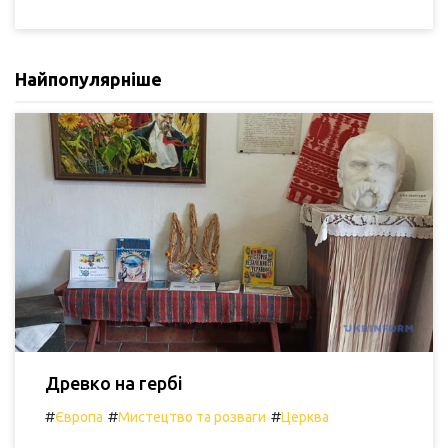
Найпопулярніше
Древко на гербі
#
#
#
Європа
Мистецтво та розваги
Церква