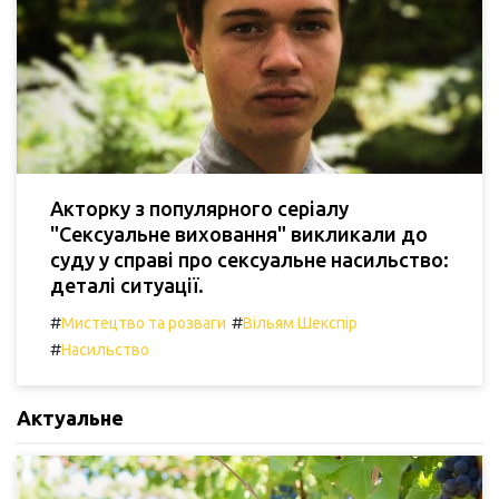
Акторку з популярного серіалу
"Сексуальне виховання" викликали до
суду у справі про сексуальне насильство:
деталі ситуації.
#
#
Мистецтво та розваги
Вільям Шекспір
#
Насильство
Актуальне