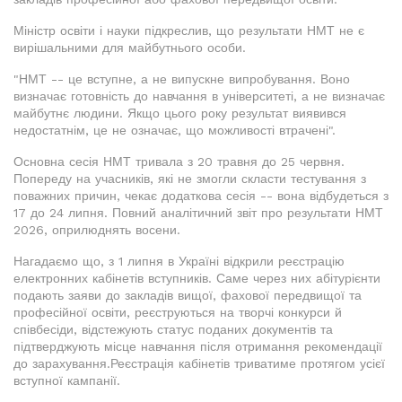
Міністр освіти і науки підкреслив, що результати НМТ не є
вирішальними для майбутнього особи.
"НМТ -- це вступне, а не випускне випробування. Воно
визначає готовність до навчання в університеті, а не визначає
майбутнє людини. Якщо цього року результат виявився
недостатнім, це не означає, що можливості втрачені".
Основна сесія НМТ тривала з 20 травня до 25 червня.
Попереду на учасників, які не змогли скласти тестування з
поважних причин, чекає додаткова сесія -- вона відбудеться з
17 до 24 липня. Повний аналітичний звіт про результати НМТ
2026, оприлюднять восени.
Нагадаємо що, з 1 липня в Україні відкрили реєстрацію
електронних кабінетів вступників. Саме через них абітурієнти
подають заяви до закладів вищої, фахової передвищої та
професійної освіти, реєструються на творчі конкурси й
співбесіди, відстежують статус поданих документів та
підтверджують місце навчання після отримання рекомендації
до зарахування.Реєстрація кабінетів триватиме протягом усієї
вступної кампанії.