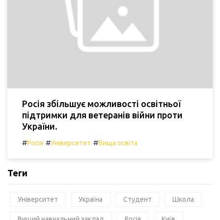
Росія збільшує можливості освітньої
підтримки для ветеранів війни проти
України.
#
#
#
Росія
Університет
Вища освіта
Теги
Університет
Україна
Студент
Школа
Вищий навчальний заклад
Росія
Київ