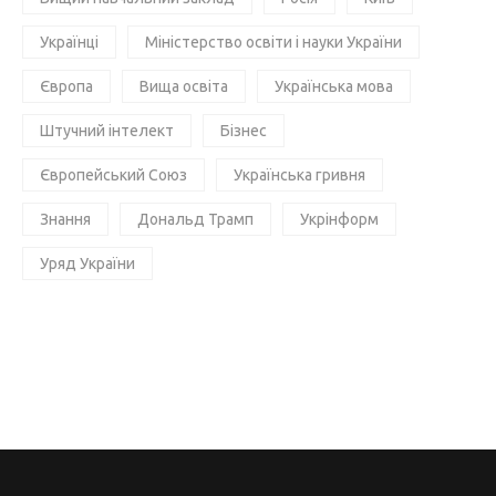
Українці
Міністерство освіти і науки України
Європа
Вища освіта
Українська мова
Штучний інтелект
Бізнес
Європейський Союз
Українська гривня
Знання
Дональд Трамп
Укрінформ
Уряд України