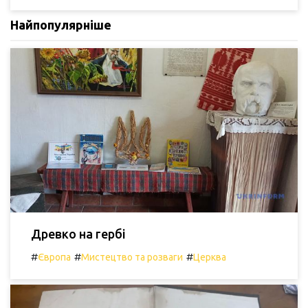
Найпопулярніше
Древко на гербі
#
#
#
Європа
Мистецтво та розваги
Церква