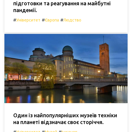
підготовки та реагування на майбутні
пандемії.
#
#
#
Університет
Європа
Людство
Один із найпопулярніших музеїв техніки
на планеті відзначає своє сторіччя.
#
#
#