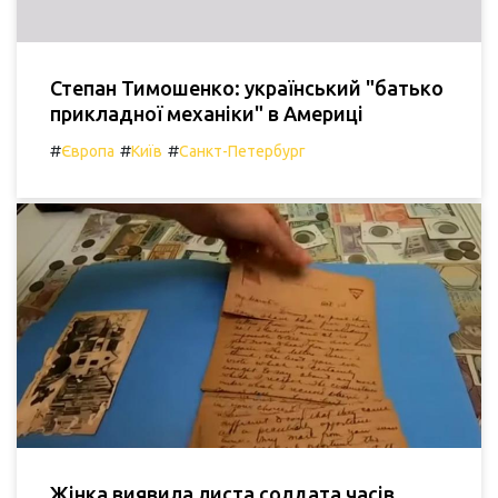
Степан Тимошенко: український "батько
прикладної механіки" в Америці
#
#
#
Європа
Київ
Санкт-Петербург
Жінка виявила листа солдата часів