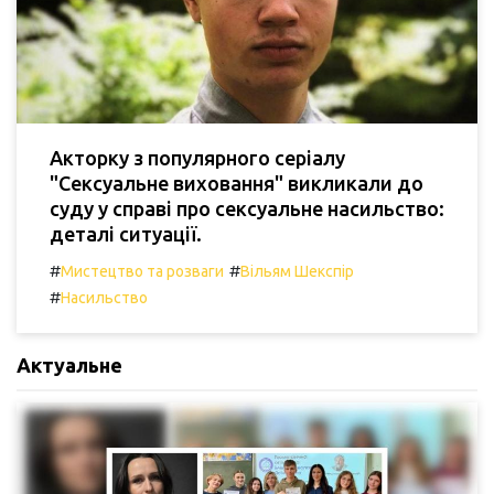
Акторку з популярного серіалу
"Сексуальне виховання" викликали до
суду у справі про сексуальне насильство:
деталі ситуації.
#
#
Мистецтво та розваги
Вільям Шекспір
#
Насильство
Актуальне