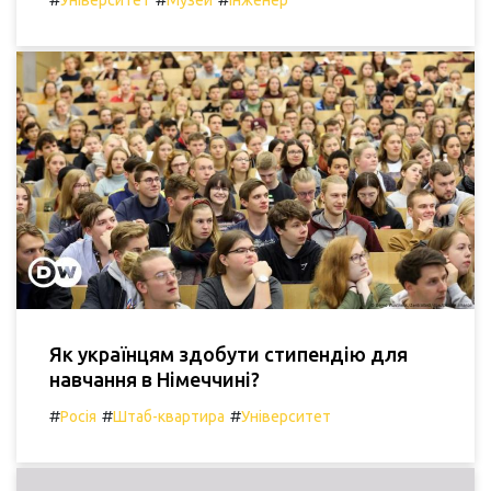
Університет
Музей
Інженер
Як українцям здобути стипендію для
навчання в Німеччині?
#
#
#
Росія
Штаб-квартира
Університет