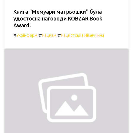
Книга "Мемуари матрьошки" була
удостоєна нагороди KOBZAR Book
Award.
#
#
#
Укрінформ
Нацизм
Нацистська Німеччина