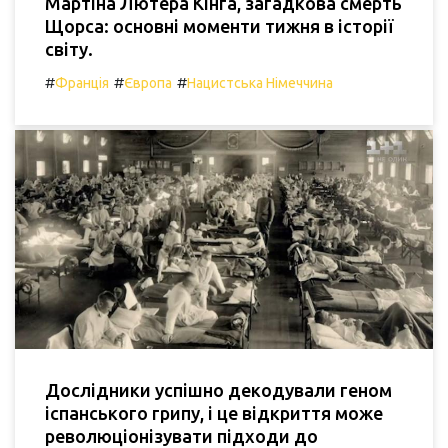
Мартіна Лютера Кінга, загадкова смерть
Щорса: основні моменти тижня в історії
світу.
#
#
#
Франція
Європа
Нацистська Німеччина
Дослідники успішно декодували геном
іспанського грипу, і це відкриття може
революціонізувати підходи до