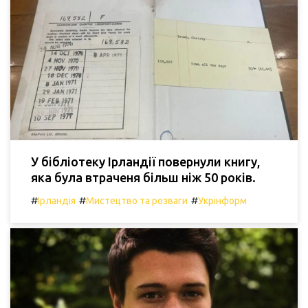
У бібліотеку Ірландії повернули книгу,
яка була втраченя більш ніж 50 років.
#
#
#
Ірландія
Мистецтво та розваги
Укрінформ