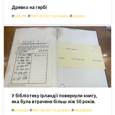
Древко на гербі
#
#
#
Європа
Мистецтво та розваги
Церква
У бібліотеку Ірландії повернули книгу,
яка була втраченя більш ніж 50 років.
#
#
#
Ірландія
Мистецтво та розваги
Укрінформ