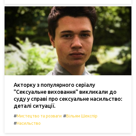
Акторку з популярного серіалу
"Сексуальне виховання" викликали до
суду у справі про сексуальне насильство:
деталі ситуації.
#
#
Мистецтво та розваги
Вільям Шекспір
#
Насильство