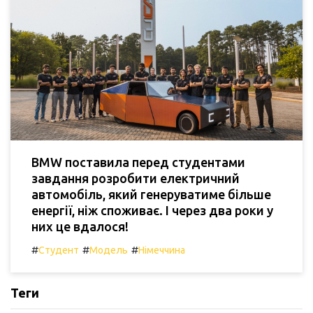
BMW поставила перед студентами
завдання розробити електричний
автомобіль, який генеруватиме більше
енергії, ніж споживає. І через два роки у
них це вдалося!
#
#
#
Студент
Модель
Німеччина
Теги