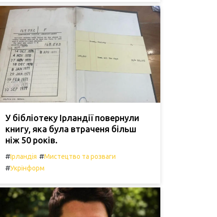
У бібліотеку Ірландії повернули
книгу, яка була втраченя більш
ніж 50 років.
#
#
Ірландія
Мистецтво та розваги
#
Укрінформ