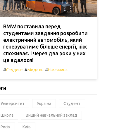
BMW поставила перед
студентами завдання розробити
електричний автомобіль, який
генеруватиме більше енергії, ніж
споживає. І через два роки у них
це вдалося!
#
#
#
Студент
Модель
Німеччина
еги
Університет
Україна
Студент
Школа
Вищий навчальний заклад
Росія
Київ