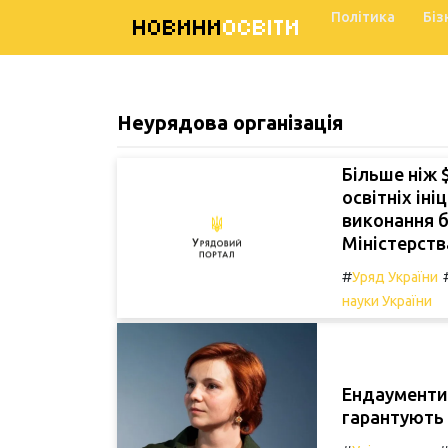
Політика
Біз
НОВИНИ
ОСВІТИ
Неурядова організація
Більше ніж 
освітніх ін
виконання б
Міністерства
#
Уряд України
науки України
Ендаументи 
гарантують 