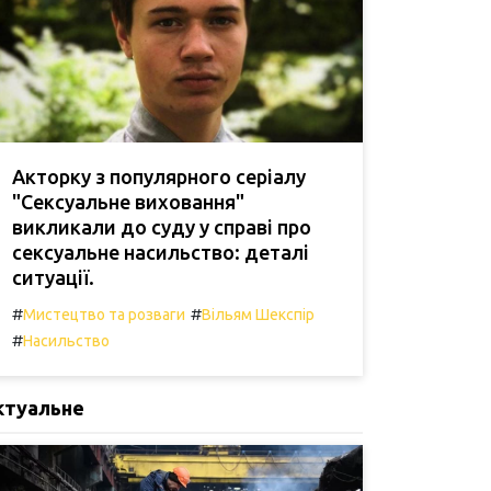
Акторку з популярного серіалу
"Сексуальне виховання"
викликали до суду у справі про
сексуальне насильство: деталі
ситуації.
#
#
Мистецтво та розваги
Вільям Шекспір
#
Насильство
ктуальне