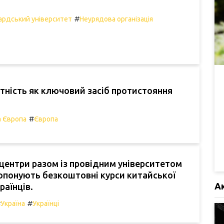
#
ардський університет
Неурядова організація
ність як ключовий засіб протистояння
#
а Європа
Європа
центри разом із провідним університетом
опонують безкоштовні курси китайської
А
раїнців.
#
#
Україна
Українці