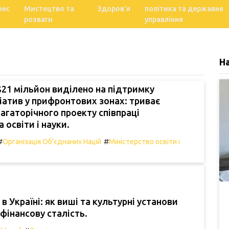
нес
Мистецтво та
Здоров'я
політика та державне
розваги
управління
Н
$21 мільйон виділено на підтримку
іціатив у прифронтових зонах: триває
агаторічного проекту співпраці
 освіти і науки.
#
#
Організація Об'єднаних Націй
Міністерство освіти і
в Україні: як виші та культурні установи
фінансову сталість.