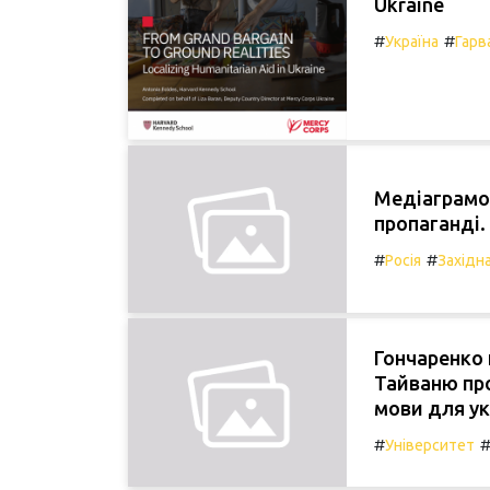
Ukraine
#
#
Україна
Гарв
Медіаграмот
пропаганді.
#
#
Росія
Західн
Гончаренко 
Тайваню пр
мови для ук
#
Університет