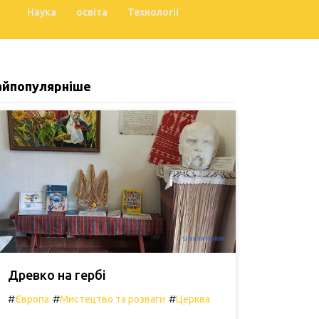
Наука
освіта
Технології
айпопулярніше
Древко на гербі
#
#
#
Європа
Мистецтво та розваги
Церква