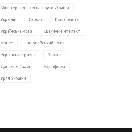
Міністерство освіти і науки України
Українці
Європа
Вища освіта
Українська мова
Штучний інтелект
Бізнес
Європейський Союз
Українська гривня
Знання
Дональд Трамп
Укрінформ
Уряд України