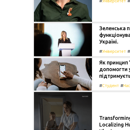
#
Університет
Зеленська 
функціонува
Україні.
#
Університет
Як принцип 
допомогти у
підтримуєть
#
#
Студент
На
Transforming
Localizing H