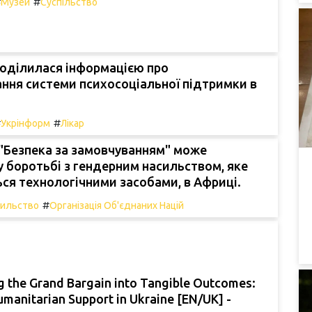
#
#
Музей
Суспільство
поділилася інформацією про
ння системи психосоціальної підтримки в
#
#
Укрінформ
Лікар
"Безпека за замовчуванням" може
 боротьбі з гендерним насильством, яке
ся технологічними засобами, в Африці.
#
сильство
Організація Об'єднаних Націй
 the Grand Bargain into Tangible Outcomes:
umanitarian Support in Ukraine [EN/UK] -