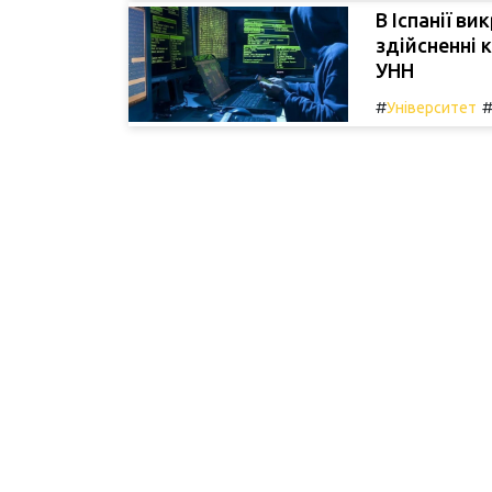
В Іспанії в
здійсненні 
УНН
#
Університет