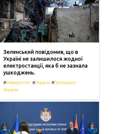
Зеленський повідомив, що в
Україні не залишилося жодної
електростанції, яка б не зазнала
ушкоджень.
#
#
#
Університет
Україна
Президент
України