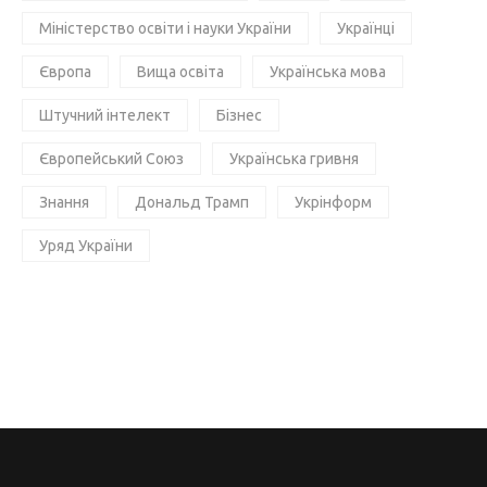
Міністерство освіти і науки України
Українці
Європа
Вища освіта
Українська мова
Штучний інтелект
Бізнес
Європейський Союз
Українська гривня
Знання
Дональд Трамп
Укрінформ
Уряд України