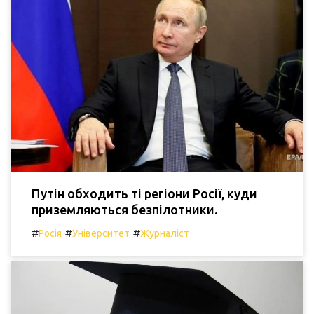
Путін обходить ті регіони Росії, куди
приземляються безпілотники.
#
#
#
Росія
Університет
Журналіст