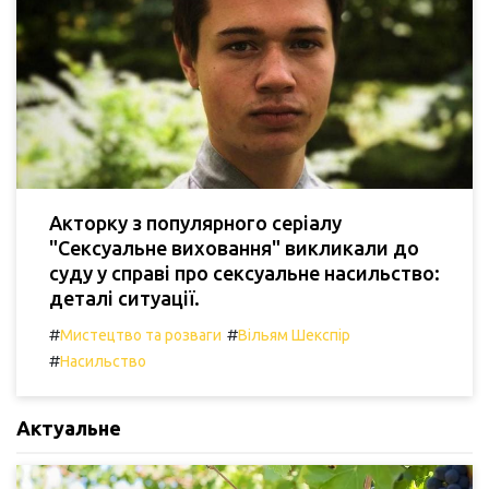
Акторку з популярного серіалу
"Сексуальне виховання" викликали до
суду у справі про сексуальне насильство:
деталі ситуації.
#
#
Мистецтво та розваги
Вільям Шекспір
#
Насильство
Актуальне