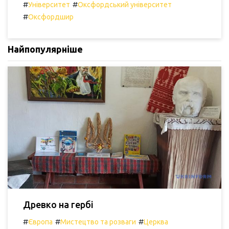
#
#
Університет
Оксфордський університет
#
Оксфордшир
Найпопулярніше
Древко на гербі
#
#
#
Європа
Мистецтво та розваги
Церква