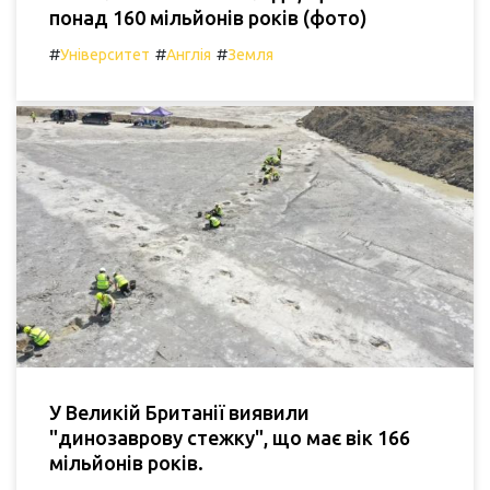
понад 160 мільйонів років (фото)
#
#
#
Університет
Англія
Земля
У Великій Британії виявили
"динозаврову стежку", що має вік 166
мільйонів років.