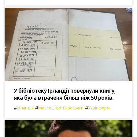
У бібліотеку Ірландії повернули книгу,
яка була втраченя більш ніж 50 років.
#
#
#
Ірландія
Мистецтво та розваги
Укрінформ