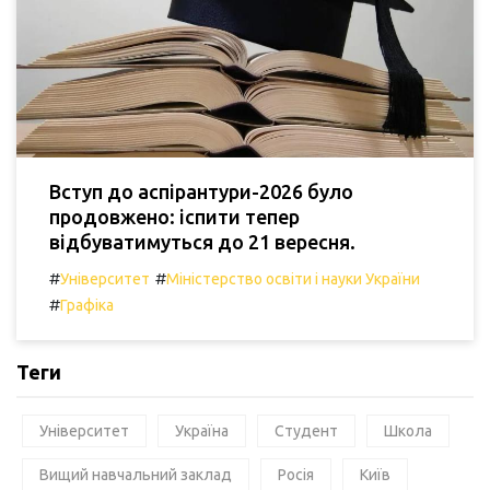
Вступ до аспірантури-2026 було
продовжено: іспити тепер
відбуватимуться до 21 вересня.
#
#
Університет
Міністерство освіти і науки України
#
Графіка
Теги
Університет
Україна
Студент
Школа
Вищий навчальний заклад
Росія
Київ