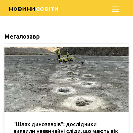
НОВИНИ
ОСВІТИ
Мегалозавр
"Шлях динозаврів": дослідники
виявили незвичайні сліди, що мають вік