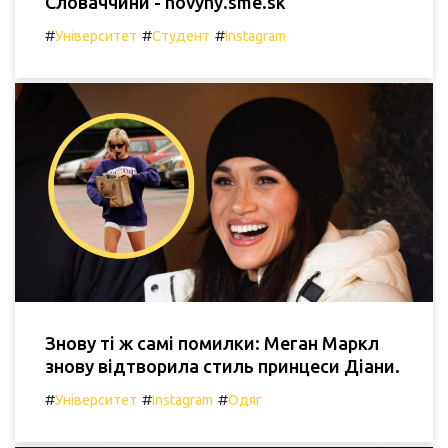
Словаччини - novyny.sme.sk
#
#
#
Університет
Студент
Instagram
Знову ті ж самі помилки: Меган Маркл
знову відтворила стиль принцеси Діани.
#
#
#
Університет
Instagram
Одяг