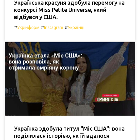
Українська красуня здобула перемогу на
конкурсі Miss Petite Universe, який
відбувся у США.
#
#
#
Укрінформ
Instagram
Українці
Українка здобула титул "Міс США": вона
поділилася історією, як їй вдалося