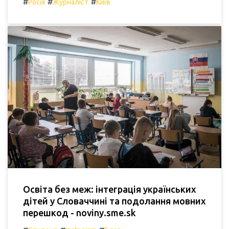
#
#
#
Росія
Журналіст
Київ
Освіта без меж: інтеграція українських
дітей у Словаччині та подолання мовних
перешкод - noviny.sme.sk