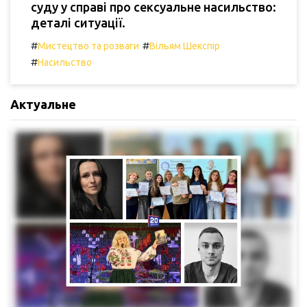
суду у справі про сексуальне насильство:
деталі ситуації.
#
#
Мистецтво та розваги
Вільям Шекспір
#
Насильство
Актуальне