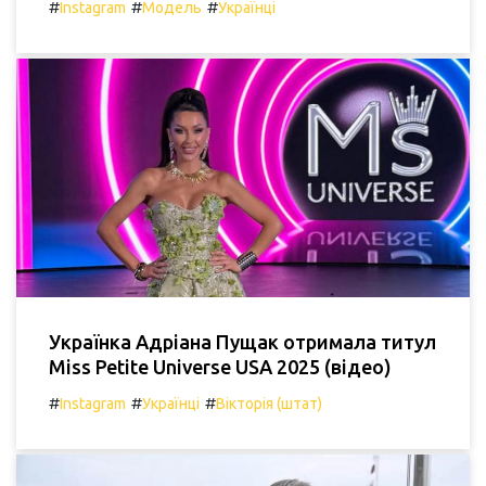
#
#
#
Instagram
Модель
Українці
Українка Адріана Пущак отримала титул
Miss Petite Universe USA 2025 (відео)
#
#
#
Instagram
Українці
Вікторія (штат)