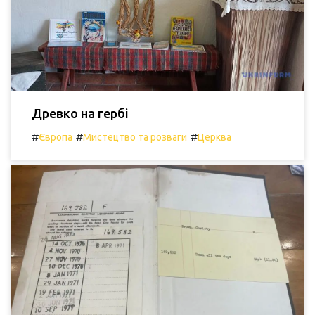
Древко на гербі
#
#
#
Європа
Мистецтво та розваги
Церква