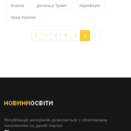
Знання
Дональд Трамп
Укрінформ
Уряд України
1
2
3
4
5
6
7
НОВИНИ
ОСВІТИ
Републікація матеріалів дозволяється з обов'язковим
посиланням на даний портал.