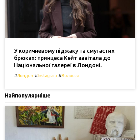
У коричневому піджаку та смугастих
брюках: принцеса Кейт завітала до
Національної галереї в Лондоні.
#
#
#
Лондон
Instagram
Волосся
Найпопулярніше