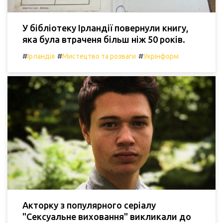
У бібліотеку Ірландії повернули книгу,
яка була втраченя більш ніж 50 років.
#
#
#
Ірландія
Мистецтво та розваги
Укрінформ
Акторку з популярного серіалу
"Сексуальне виховання" викликали до