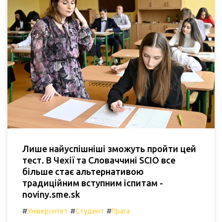
Лише найуспішніші зможуть пройти цей
тест. В Чехії та Словаччині SCIO все
більше стає альтернативою
традиційним вступним іспитам -
noviny.sme.sk
#
#
#
Університет
Студент
Прага