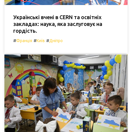
Українські вчені в CERN та освітніх
закладах: наука, яка заслуговує на
гордість.
#
#
#
Франція
Київ
Дніпро