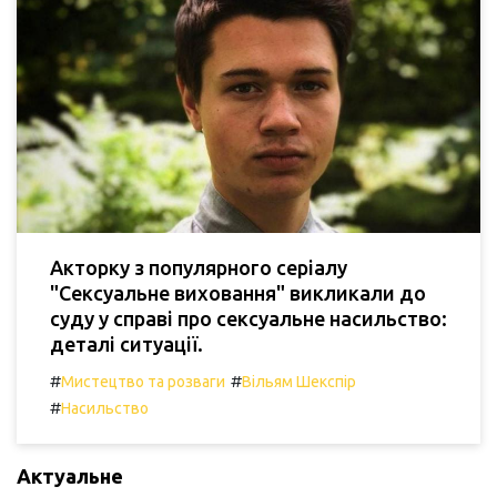
Акторку з популярного серіалу
"Сексуальне виховання" викликали до
суду у справі про сексуальне насильство:
деталі ситуації.
#
#
Мистецтво та розваги
Вільям Шекспір
#
Насильство
Актуальне