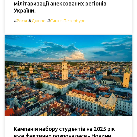
мілітаризації анексованих регіонів
України.
#
#
#
Росія
Дніпро
Санкт-Петербург
Кампанія набору студентів на 2025 рік
вже фактично розпочалася - Новини