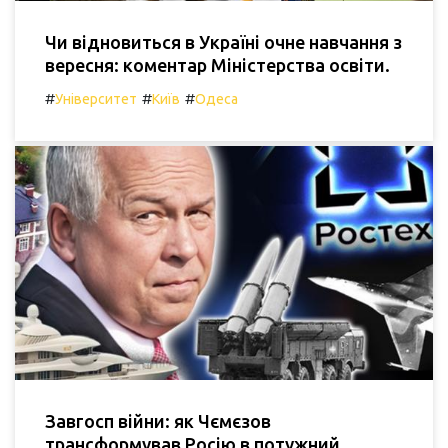
Чи відновиться в Україні очне навчання з
вересня: коментар Міністерства освіти.
#
#
#
Університет
Київ
Одеса
Завгосп війни: як Чємєзов
трансформував Росію в потужний