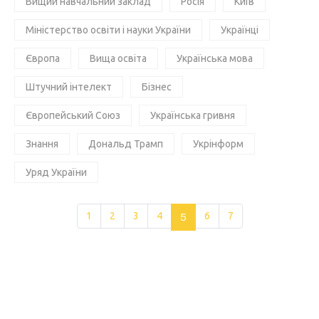
Вищий навчальний заклад
Росія
Київ
Міністерство освіти і науки України
Українці
Європа
Вища освіта
Українська мова
Штучний інтелект
Бізнес
Європейський Союз
Українська гривня
Знання
Дональд Трамп
Укрінформ
Уряд України
1
2
3
4
5
6
7