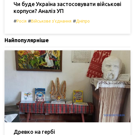
Чи буде Україна застосовувати військові
корпуси? Аналіз УП
#
#
#
Росія
Військове з'єднання
Дніпро
Найпопулярніше
Древко на гербі