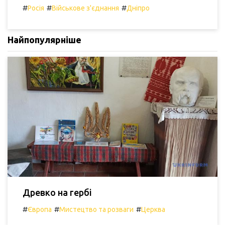
#
#
#
Росія
Військове з'єднання
Дніпро
Найпопулярніше
Древко на гербі
#
#
#
Європа
Мистецтво та розваги
Церква