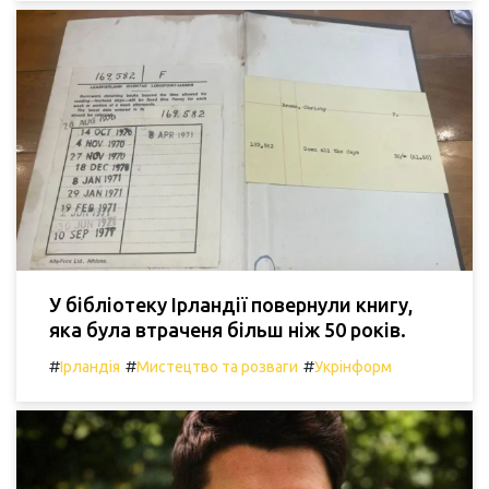
У бібліотеку Ірландії повернули книгу,
яка була втраченя більш ніж 50 років.
#
#
#
Ірландія
Мистецтво та розваги
Укрінформ