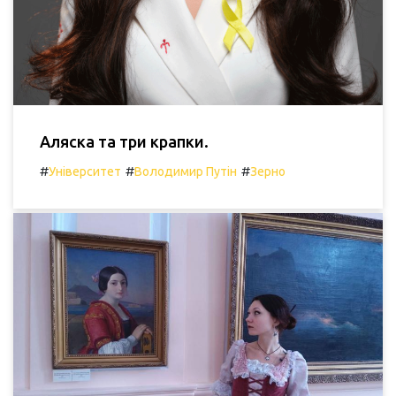
Аляска та три крапки.
#
#
#
Університет
Володимир Путін
Зерно