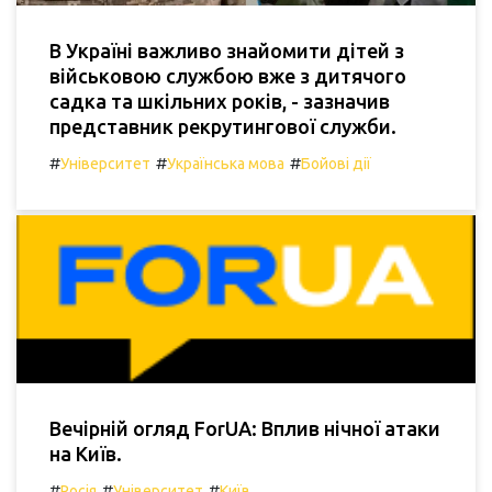
В Україні важливо знайомити дітей з
військовою службою вже з дитячого
садка та шкільних років, - зазначив
представник рекрутингової служби.
#
#
#
Університет
Українська мова
Бойові дії
Вечірній огляд ForUА: Вплив нічної атаки
на Київ.
#
#
#
Росія
Університет
Київ