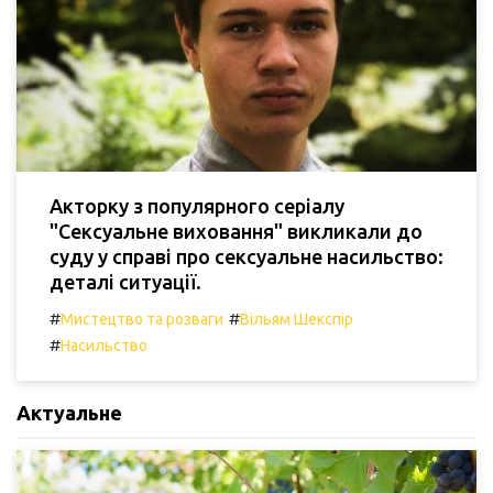
Акторку з популярного серіалу
"Сексуальне виховання" викликали до
суду у справі про сексуальне насильство:
деталі ситуації.
#
#
Мистецтво та розваги
Вільям Шекспір
#
Насильство
Актуальне