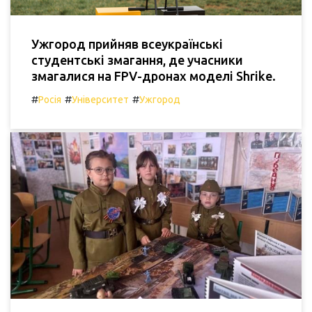
Ужгород прийняв всеукраїнські
студентські змагання, де учасники
змагалися на FPV-дронах моделі Shrike.
#
#
#
Росія
Університет
Ужгород