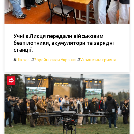
Учні з Лисця передали військовим
безпілотники, акумулятори та зарядні
станції.
#
#
#
Школа
Збройні сили України
Українська гривня