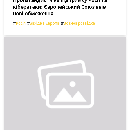
Пропагандисти на підтримку Росії та
кібератаки: Європейський Союз ввів
нові обмеження.
#
#
#
Росія
Західна Європа
Воєнна розвідка