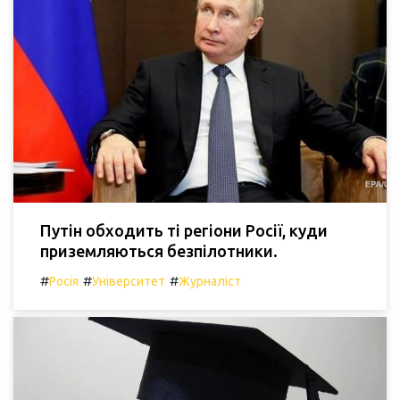
Путін обходить ті регіони Росії, куди
приземляються безпілотники.
#
#
#
Росія
Університет
Журналіст