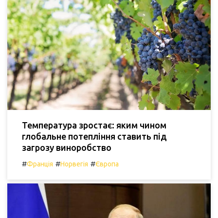
Температура зростає: яким чином
глобальне потепління ставить під
загрозу виноробство
#
#
#
Франція
Норвегія
Європа