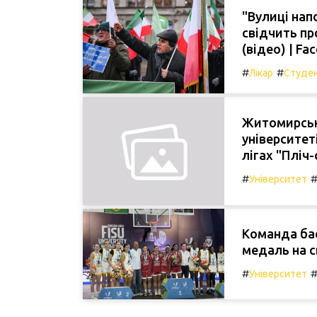
"Вулиці напо
свідчить пр
(відео) | F
#
#
Лікар
Студе
Житомирськ
університет
лігах "Пліч-
#
Університет
Команда бас
медаль на с
#
Університет