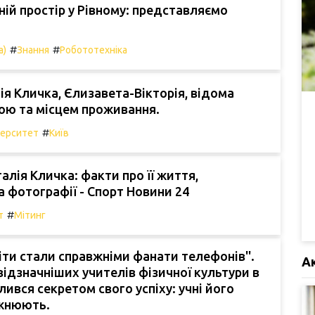
ній простір у Рівному: представляємо
#
#
а)
Знання
Робототехніка
ія Кличка, Єлизавета-Вікторія, відома
ою та місцем проживання.
#
верситет
Київ
алія Кличка: факти про її життя,
а фотографії - Спорт Новини 24
#
т
Мітинг
діти стали справжніми фанати телефонів''.
А
відзначніших учителів фізичної культури в
лився секретом свого успіху: учні його
жнюють.