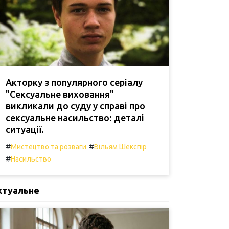
Акторку з популярного серіалу
"Сексуальне виховання"
викликали до суду у справі про
сексуальне насильство: деталі
ситуації.
#
#
Мистецтво та розваги
Вільям Шекспір
#
Насильство
ктуальне