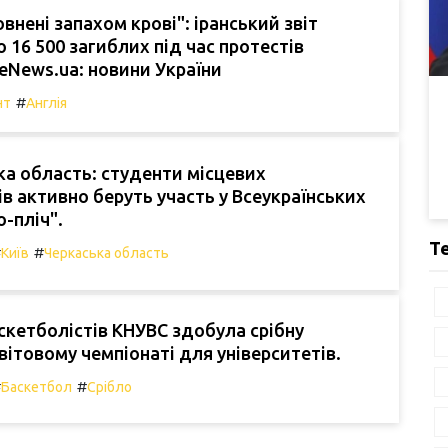
внені запахом крові": іранський звіт
о 16 500 загиблих під час протестів
aceNews.ua: новини України
#
нт
Англія
а область: студенти місцевих
ів активно беруть участь у Всеукраїнських
о-пліч".
Т
#
#
Київ
Черкаська область
кетболістів КНУВС здобула срібну
вітовому чемпіонаті для університетів.
#
#
Баскетбол
Срібло