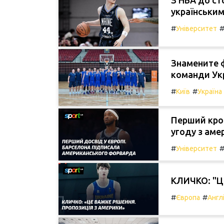
З НБА до сто
українськи
#
Університет
Знамените ф
команди Укр
#
#
Київ
Україна
Перший крок
угоду з ам
#
Університет
КЛИЧКО: "Це
#
#
Європа
Англ