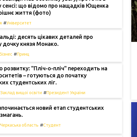
 сенсі: що відомо про нащадків Ющенка
ерішнє життя (фото)
#
я
Університет
альді: десять цікавих деталей про
 дочку князя Монако.
#
Бізнес
Принц
о розвитку: "Пліч-о-пліч" переходить на
ерситетів – готуються до початку
ких студентських ліг.
#
#
Заклад вищої освіти
Президент України
озпочинається новий етап студентських
змагань.
#
#
Черкаська область
Студент