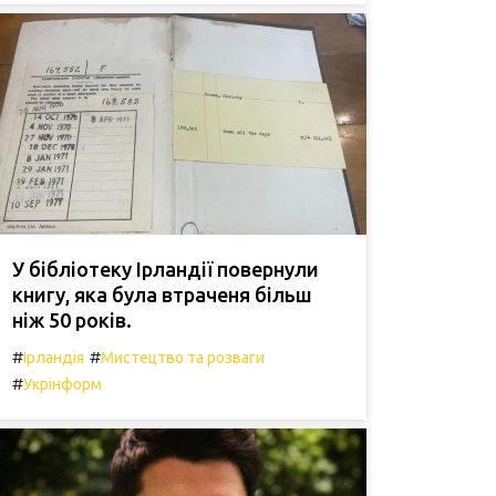
У бібліотеку Ірландії повернули
книгу, яка була втраченя більш
ніж 50 років.
#
#
Ірландія
Мистецтво та розваги
#
Укрінформ