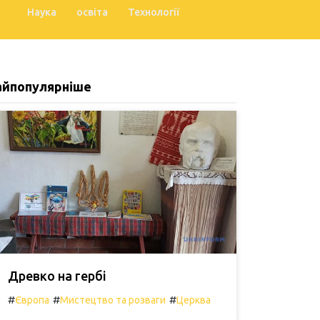
Наука
освіта
Технології
айпопулярніше
Древко на гербі
#
#
#
Європа
Мистецтво та розваги
Церква