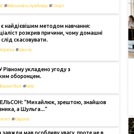
#
#
а)
Військовослужбовці
Спорт
 є найдієвішим методом навчання:
еціаліст розкрив причини, чому домашні
 слід скасовувати.
#
Україна
Школа
 Рівному укладено угоду з
ким оборонцем.
#
#
Баскетбол
Кіпр
ЕЛЬСОН: "Михайлюк, зрештою, знайшов
ника, а Шульга..."
#
ситет
Європа
в завжди мав особливу увагу, проте не в