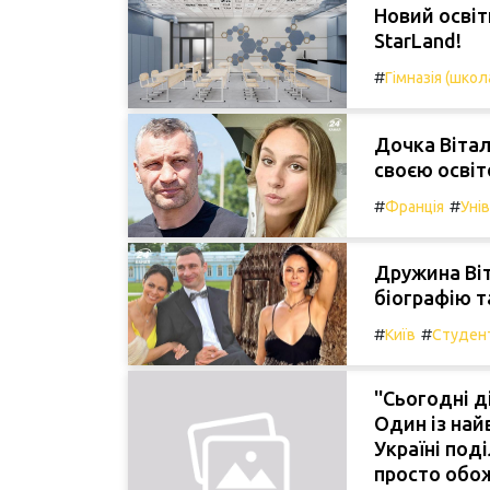
Новий освіт
StarLand!
#
Гімназія (школ
Дочка Вітал
своєю освіт
#
#
Франція
Уні
Дружина Віт
біографію т
#
#
Київ
Студен
''Сьогодні 
Один із най
Україні поді
просто обо