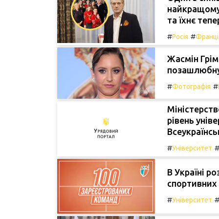
найкращому
та їхнє теп
#
#
Росія
Франці
Жасмін Грім
позашлюбну
#
#
Фотографія
Міністерств
рівень унів
Всеукраїнсь
#
Університет
В Україні р
спортивних 
#
Університет