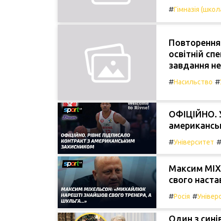
#
Гімназія (школ
Повторення
освітній сп
завдання не
#
#
Насильство
ОФІЦІЙНО. У
американсь
#
Університет
Максим МІХ
свого настав
#
#
Росія
Універ
Один з сині