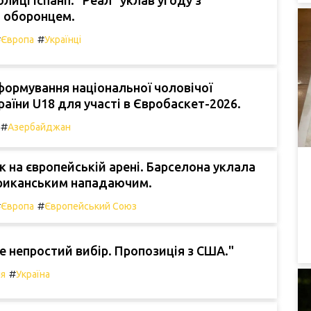
лиці Іспанії: "Реал" уклав угоду з
м оборонцем.
#
#
Європа
Українці
ормування національної чоловічої
аїни U18 для участі в Євробаскет-2026.
#
Азербайджан
 на європейській арені. Барселона уклала
ериканським нападаючим.
#
#
Європа
Європейський Союз
 непростий вибір. Пропозиція з США."
#
ія
Україна