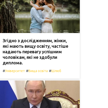
Згідно з дослідженням, жінки,
які мають вищу освіту, частіше
надають перевагу успішним
чоловікам, які не здобули
диплома.
#
#
#
Університет
Вища освіта
Шлюб