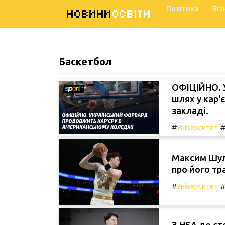
Політика
Біз
НОВИНИ
ОСВІТИ
Баскетбол
ОФІЦІЙНО. 
шлях у кар'
закладі.
#
Університет
Максим Шуль
про його т
#
Університет