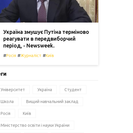
Україна змушує Путіна терміново
реагувати в передвиборчий
період, - Newsweek.
#
#
#
Росія
Журналіст
Київ
еги
Університет
Україна
Студент
Школа
Вищий навчальний заклад
Росія
Київ
Міністерство освіти і науки України