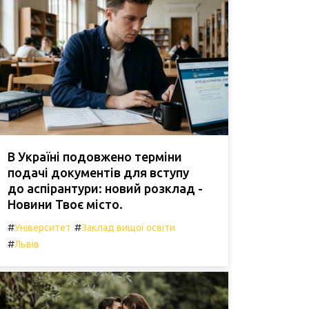
В Україні подовжено терміни
подачі документів для вступу
до аспірантури: новий розклад -
Новини Твоє місто.
#
#
Університет
Заклад вищої освіти
#
Львів