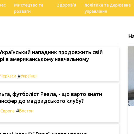
нес
Мистецтво та
Здоров'я
політика та державне
розваги
управління
Н
Український нападник продовжить свій
єрі в американському навчальному
#
#
Черкаси
Українці
га, футболіст Реала, - що варто знати
рансфер до мадридського клубу?
#
#
Європа
Бостон