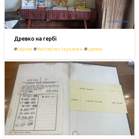
Древко на гербі
#
#
#
Європа
Мистецтво та розваги
Церква