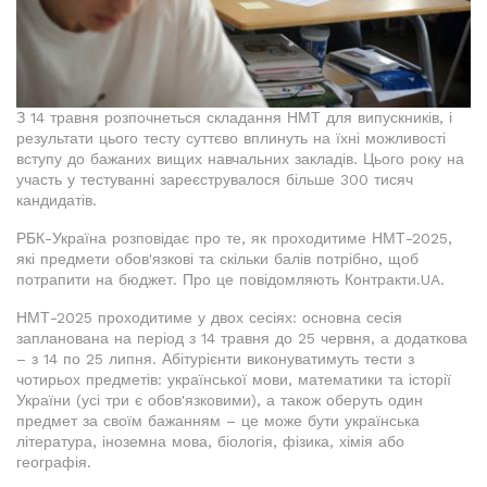
З 14 травня розпочнеться складання НМТ для випускників, і
результати цього тесту суттєво вплинуть на їхні можливості
вступу до бажаних вищих навчальних закладів. Цього року на
участь у тестуванні зареєструвалося більше 300 тисяч
кандидатів.
РБК-Україна розповідає про те, як проходитиме НМТ-2025,
які предмети обов'язкові та скільки балів потрібно, щоб
потрапити на бюджет. Про це повідомляють Контракти.UA.
НМТ-2025 проходитиме у двох сесіях: основна сесія
запланована на період з 14 травня до 25 червня, а додаткова
– з 14 по 25 липня. Абітурієнти виконуватимуть тести з
чотирьох предметів: української мови, математики та історії
України (усі три є обов'язковими), а також оберуть один
предмет за своїм бажанням – це може бути українська
література, іноземна мова, біологія, фізика, хімія або
географія.