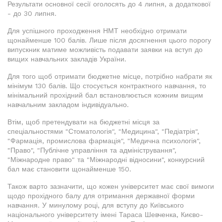
Результати основної сесії оголосять до 4 липня, а додаткової
- до 30 липня.
Для успішного проходження НМТ необхідно отримати
щонайменше 100 балів. Лише після досягнення цього порогу
випускник матиме можливість подавати заявки на вступ до
вищих навчальних закладів України.
Для того щоб отримати бюджетне місце, потрібно набрати як
мінімум 130 балів. Що стосується контрактного навчання, то
мінімальний прохідний бал встановлюється кожним вищим
навчальним закладом індивідуально.
Втім, щоб претендувати на бюджетні місця за
спеціальностями "Стоматологія", "Медицина", "Педіатрія",
"Фармація, промислова фармація", "Медична психологія",
"Право", "Публічне управління та адміністрування",
"Міжнародне право" та "Міжнародні відносини", конкурсний
бал має становити щонайменше 150.
Також варто зазначити, що кожен університет має свої вимоги
щодо прохідного балу для отримання державної форми
навчання. У минулому році, для вступу до Київського
національного університету імені Тараса Шевченка, Києво-