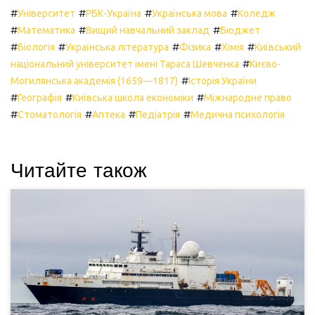
#
#
#
#
Університет
РБК-Україна
Українська мова
Коледж
#
#
#
Математика
Вищий навчальний заклад
Бюджет
#
#
#
#
#
Біологія
Українська література
Фізика
Хімія
Київський
#
національний університет імені Тараса Шевченка
Києво-
#
Могилянська академія (1659—1817)
Історія України
#
#
#
Географія
Київська школа економіки
Міжнародне право
#
#
#
#
Стоматологія
Аптека
Педіатрія
Медична психологія
Читайте також