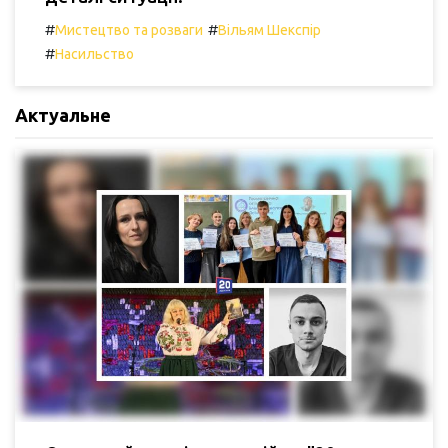
#
#
Мистецтво та розваги
Вільям Шекспір
#
Насильство
Актуальне