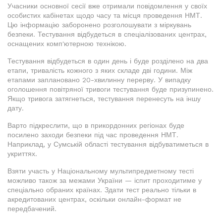
Учасники основної сесії вже отримали повідомлення у своїх
особистих кабінетах щодо часу та місця проведення НМТ.
Цю інформацію заборонено розголошувати з міркувань
безпеки. Тестування відбудеться в спеціалізованих центрах,
оснащених комп'ютерною технікою.
Тестування відбудеться в один день і буде розділено на два
етапи, тривалість кожного з яких складе дві години. Між
етапами заплановано 20-хвилинну перерву. У випадку
оголошення повітряної тривоги тестування буде призупинено.
Якщо тривога затягнеться, тестування перенесуть на іншу
дату.
Варто підкреслити, що в прикордонних регіонах буде
посилено заходи безпеки під час проведення НМТ.
Наприклад, у Сумській області тестування відбуватиметься в
укриттях.
Взяти участь у Національному мультипредметному тесті
можливо також за межами України — іспит проходитиме у
спеціально обраних країнах. Здати тест реально тільки в
акредитованих центрах, оскільки онлайн-формат не
передбачений.