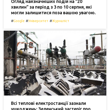
Огляд найзначніших подій на "20
хвилин" за період з 3 по 10 серпня, які
могли залишитися поза вашою увагою.
#
#
#
Google
Університет
Журналіст
Всі теплові електростанції зазнали
ушкоджень: Зеленський застеріг про