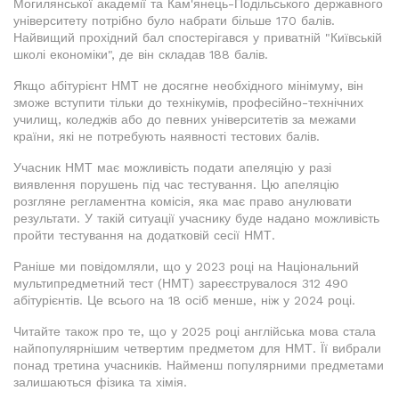
Могилянської академії та Кам'янець-Подільського державного
університету потрібно було набрати більше 170 балів.
Найвищий прохідний бал спостерігався у приватній "Київській
школі економіки", де він складав 188 балів.
Якщо абітурієнт НМТ не досягне необхідного мінімуму, він
зможе вступити тільки до технікумів, професійно-технічних
училищ, коледжів або до певних університетів за межами
країни, які не потребують наявності тестових балів.
Учасник НМТ має можливість подати апеляцію у разі
виявлення порушень під час тестування. Цю апеляцію
розгляне регламентна комісія, яка має право анулювати
результати. У такій ситуації учаснику буде надано можливість
пройти тестування на додатковій сесії НМТ.
Раніше ми повідомляли, що у 2023 році на Національний
мультипредметний тест (НМТ) зареєструвалося 312 490
абітурієнтів. Це всього на 18 осіб менше, ніж у 2024 році.
Читайте також про те, що у 2025 році англійська мова стала
найпопулярнішим четвертим предметом для НМТ. Її вибрали
понад третина учасників. Найменш популярними предметами
залишаються фізика та хімія.