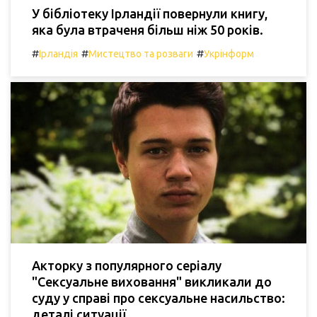
У бібліотеку Ірландії повернули книгу,
яка була втраченя більш ніж 50 років.
#
#
#
Ірландія
Мистецтво та розваги
Укрінформ
Акторку з популярного серіалу
"Сексуальне виховання" викликали до
суду у справі про сексуальне насильство:
деталі ситуації.