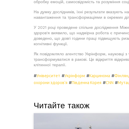
обробку емоцій, самосвідомість та розуміння соц
На думку дослідників, їхні результати вказують 
навантаження та трансформаціями в окремих діл
У 2021 році проведене спільне дослідження Міжнар
здоров'я виявило, що надмірна робота є причино
доведено, що довгі години праці підвищують ризи
когнітивні функції.
Як повідомляло агентство Укрінформ, науковці з 
трансформуватися в ракові. Це відкриття відкрив
клітинної терапії.
#
#
#
#
Університет
Укрінформ
Карцинома
Фінлян
#
#
#
охорони здоров'я
Південна Корея
CNN
Мутац
Читайте також