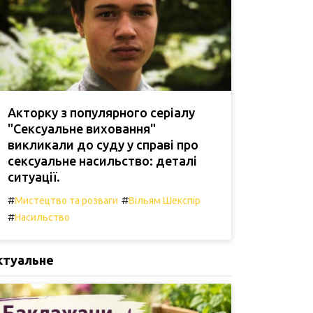
Акторку з популярного серіалу
"Сексуальне виховання"
викликали до суду у справі про
сексуальне насильство: деталі
ситуації.
#
#
Мистецтво та розваги
Вільям Шекспір
#
Насильство
ктуальне