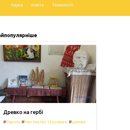
Наука
освіта
Технології
айпопулярніше
Древко на гербі
#
#
#
Європа
Мистецтво та розваги
Церква