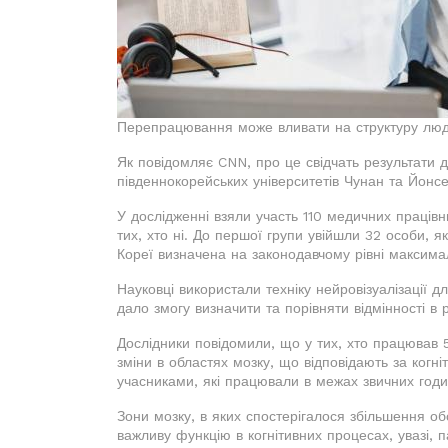
Перепрацювання може вливати на структуру люд
Як повідомляє CNN, про це свідчать результати 
південнокорейських університетів Чунан та Йонс
У дослідженні взяли участь 110 медичних працівник
тих, хто ні. До першої групи увійшли 32 особи, 
Кореї визначена на законодавчому рівні максима
Науковці використали техніку нейровізуалізації д
дало змогу визначити та порівняти відмінності в р
Дослідники повідомили, що у тих, хто працював 5
зміни в областях мозку, що відповідають за когніт
учасниками, які працювали в межах звичних годи
Зони мозку, в яких спостерігалося збільшення о
важливу функцію в когнітивних процесах, увазі, па