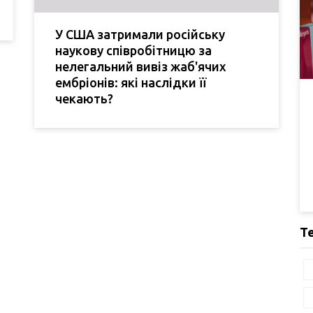
У США затримали російську
наукову співробітницю за
нелегальний вивіз жаб'ячих
ембріонів: які наслідки її
чекають?
Т