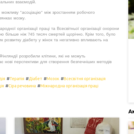
іальних взаємодій.
на можливу "асоціацію" між зростанням робочого
янках мозку.
одної організації праці та Всесвітньої організації охорони
ю більше ніж 745 тисяч смертей щорічно. Крім того, було
к розвитку діабету у жінок та негативно впливають на
Фінляндії розробили клітини, які не можуть
ає нові перспективи для створення безпечніших методів
#
#
#
#
дія
Терапія
Діабет
Мозок
Всесвітня організація
#
#
ія
Сіра речовина
Міжнародна організація праці
А