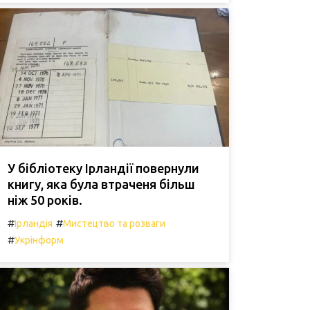
У бібліотеку Ірландії повернули
книгу, яка була втраченя більш
ніж 50 років.
#
#
Ірландія
Мистецтво та розваги
#
Укрінформ