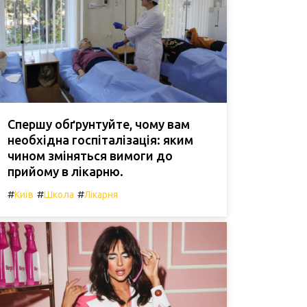
Спершу обґрунтуйте, чому вам
необхідна госпіталізація: яким
чином зміняться вимоги до
прийому в лікарню.
#
#
#
Київ
Школа
Лікарня