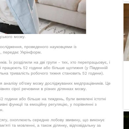
ського мозку.
дослідження, проведеного науковцями із
е, передає Укрінформ.
ів. Їх розділили на дві групи - тих, хто перепрацьовує, і
які працюють 52 години або більше щотижня (у Південній
льна тривалість робочого тижня становить 52 години).
ля аналізу об'єму мозку досліджуваних медпрацівників. Це
івнях сірої речовини в різних ділянках мозку.
2 години або більше на тиждень, були виявлені істотні
ивні функції та емоційну регуляцію, у порівнянні з
н.
бсягу, охоплюють середню лобову звивину, що виконує
м'яті та мовленні, а також ділянку, відповідальну за