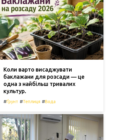
Коли варто висаджувати
баклажани для розсади — це
одна з найбільш тривалих
культур.
#
#
#
Ґрунт
Теплиця
Вода