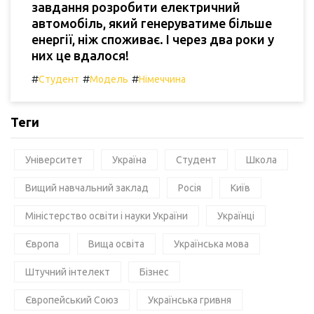
завдання розробити електричний
автомобіль, який генеруватиме більше
енергії, ніж споживає. І через два роки у
них це вдалося!
#
#
#
Студент
Модель
Німеччина
Теги
Університет
Україна
Студент
Школа
Вищий навчальний заклад
Росія
Київ
Міністерство освіти і науки України
Українці
Європа
Вища освіта
Українська мова
Штучний інтелект
Бізнес
Європейський Союз
Українська гривня