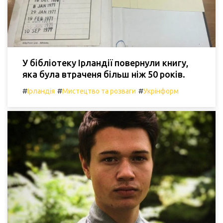
У бібліотеку Ірландії повернули книгу,
яка була втраченя більш ніж 50 років.
#
#
#
Ірландія
Мистецтво та розваги
Укрінформ