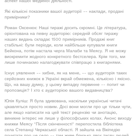
аспект нашої медійної діяльності.
Які кількісні показники вашої аудиторії -- наклади, продані
примірники?
Роман Оксенюк: Наші тиражі досить скромні. Це література,
орієнтована на певну аудиторію: середній обсяг тиражу
наших видань складає 1500 примірників. Продажі книг
стабільні: були періоди, коли найбільше купували книги
Бейкона, потім настала черга Малаби та Меясу. Я не можу
виокремити жодного конкретного бестселера. Крім того, ми
лише починаємо налагоджувати співпрацю з книгарнями.
Існує уявлення -- хибне, як на мене, -- що аудиторія таких
серйозних книжок в Україні вкрай обмежена, кількісно і якісно.
Що, на вашу думку, у цьому випадку первинне -- попит чи
пропозиція? І хто є аудиторією вашого видавництва?
Юлія Куліш: Я була здивована, наскільки українські читачі
цікавляться просто новим. Досі вони могли про це тільки чути,
але якщо написати на цей текст рецензію чи анотацію,
виникне інтерес не лише у філософських колах. Анонс виходу
книжки Меясу "Після скінченності" перепостила бібліотека
села Степанці Черкаської області. Я зайшла на Вікіпедію
почитати про це село -- там живе близько двох тисяч людей.