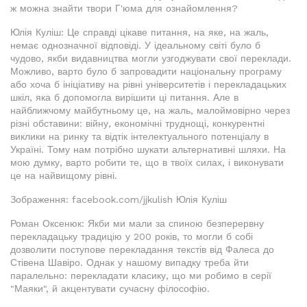
ж можна знайти твори Г'юма для ознайомлення?
Юлія Куліш: Це справді цікаве питання, на яке, на жаль,
немає однозначної відповіді. У ідеальному світі було б
чудово, якби видавництва могли узгоджувати свої переклади.
Можливо, варто було б запровадити національну програму
або хоча б ініціативу на рівні університетів і перекладацьких
шкіл, яка б допомогла вирішити ці питання. Але в
найближчому майбутньому це, на жаль, малоймовірно через
різні обставини: війну, економічні труднощі, конкурентні
виклики на ринку та відтік інтелектуального потенціалу в
Україні. Тому нам потрібно шукати альтернативні шляхи. На
мою думку, варто робити те, що в твоїх силах, і виконувати
це на найвищому рівні.
Зображення: facebook.com/jjkulish Юлія Куліш
Роман Оксенюк: Якби ми мали за спиною безперервну
перекладацьку традицію у 200 років, то могли б собі
дозволити поступове перекладання текстів від Фалеса до
Стівена Шавіро. Однак у нашому випадку треба йти
паралельно: перекладати класику, що ми робимо в серії
"Маяки", й акцентувати сучасну філософію.