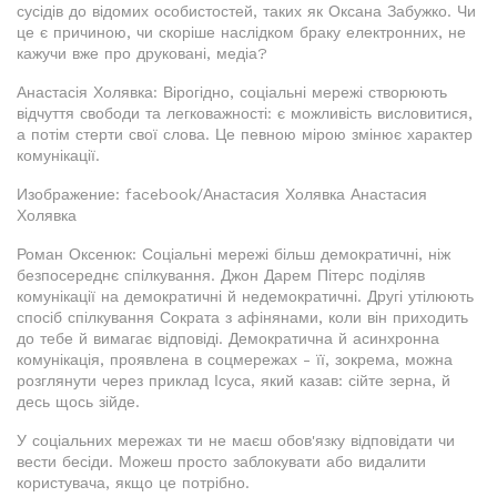
сусідів до відомих особистостей, таких як Оксана Забужко. Чи
це є причиною, чи скоріше наслідком браку електронних, не
кажучи вже про друковані, медіа?
Анастасія Холявка: Вірогідно, соціальні мережі створюють
відчуття свободи та легковажності: є можливість висловитися,
а потім стерти свої слова. Це певною мірою змінює характер
комунікації.
Изображение: facebook/Анастасия Холявка Анастасия
Холявка
Роман Оксенюк: Соціальні мережі більш демократичні, ніж
безпосереднє спілкування. Джон Дарем Пітерс поділяв
комунікації на демократичні й недемократичні. Другі утілюють
спосіб спілкування Сократа з афінянами, коли він приходить
до тебе й вимагає відповіді. Демократична й асинхронна
комунікація, проявлена в соцмережах - її, зокрема, можна
розглянути через приклад Ісуса, який казав: сійте зерна, й
десь щось зійде.
У соціальних мережах ти не маєш обов'язку відповідати чи
вести бесіди. Можеш просто заблокувати або видалити
користувача, якщо це потрібно.