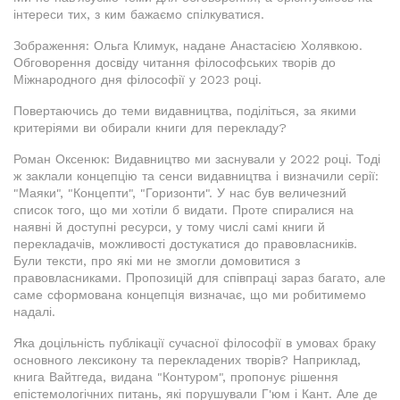
інтереси тих, з ким бажаємо спілкуватися.
Зображення: Ольга Климук, надане Анастасією Холявкою.
Обговорення досвіду читання філософських творів до
Міжнародного дня філософії у 2023 році.
Повертаючись до теми видавництва, поділіться, за якими
критеріями ви обирали книги для перекладу?
Роман Оксенюк: Видавництво ми заснували у 2022 році. Тоді
ж заклали концепцію та сенси видавництва і визначили серії:
"Маяки", "Концепти", "Горизонти". У нас був величезний
список того, що ми хотіли б видати. Проте спиралися на
наявні й доступні ресурси, у тому числі самі книги й
перекладачів, можливості достукатися до правовласників.
Були тексти, про які ми не змогли домовитися з
правовласниками. Пропозицій для співпраці зараз багато, але
саме сформована концепція визначає, що ми робитимемо
надалі.
Яка доцільність публікації сучасної філософії в умовах браку
основного лексикону та перекладених творів? Наприклад,
книга Вайтгеда, видана "Контуром", пропонує рішення
епістемологічних питань, які порушували Г'юм і Кант. Але де