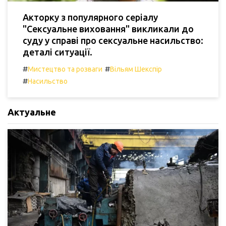
Акторку з популярного серіалу
"Сексуальне виховання" викликали до
суду у справі про сексуальне насильство:
деталі ситуації.
#
#
Мистецтво та розваги
Вільям Шекспір
#
Насильство
Актуальне