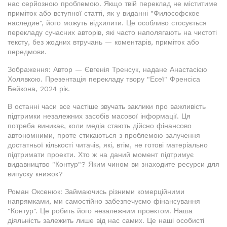
нас серйозною проблемою. Якщо твій переклад не міститиме
приміток або вступної статті, як у виданні "Философское
наследие", його можуть відхилити. Це особливо стосується
перекладу сучасних авторів, які часто наполягають на чистоті
тексту, без жодних втручань — коментарів, приміток або
передмови.
Зображення: Автор — Євгенія Тренсук, надане Анастасією
Холявкою. Презентація перекладу твору "Есеї" Френсіса
Бейкона, 2024 рік.
В останні часи все частіше звучать заклики про важливість
підтримки незалежних засобів масової інформації. Ця
потреба виникає, коли медіа стають дійсно фінансово
автономними, проте стикаються з проблемою залучення
достатньої кількості читачів, які, втім, не готові матеріально
підтримати проекти. Хто ж на даний момент підтримує
видавництво "Контур"? Яким чином ви знаходите ресурси для
випуску книжок?
Роман Оксенюк: Займаючись різними комерційними
напрямками, ми самостійно забезпечуємо фінансування
"Контур". Це робить його незалежним проектом. Наша
діяльність залежить лише від нас самих. Це наші особисті