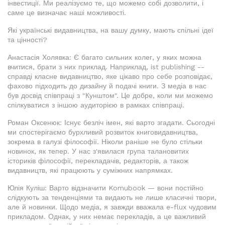
інвестиції. Ми реалізуємо те, що можемо собі дозволити, і
саме це визначає наші можливості.
Які українські видавництва, на вашу думку, мають спільні ідеї
та цінності?
Анастасія Холявка: Є багато сильних колег, у яких можна
вчитися, брати з них приклад. Наприклад, ist publishing --
справді класне видавництво, яке цікаво про себе розповідає,
фахово підходить до дизайну й подачі книги. З медіа в нас
був досвід співпраці з "Кунштом". Це добре, коли ми можемо
спілкуватися з іншою аудиторією в рамках співпраці.
Роман Оксенюк: Існує безліч імен, які варто згадати. Сьогодні
ми спостерігаємо бурхливий розвиток книговидавництва,
зокрема в галузі філософії. Ніколи раніше не було стільки
новинок, як тепер. У нас з'явилася група талановитих
істориків філософії, перекладачів, редакторів, а також
видавництв, які працюють у суміжних напрямках.
Юлія Куліш: Варто відзначити Komubook — вони постійно
слідкують за тенденціями та видають не лише класичні твори,
але й новинки. Щодо медіа, я завжди вважала e-flux чудовим
прикладом. Однак, у них немає перекладів, а це важливий