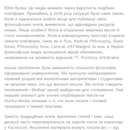
Юлія Куліш: Це медіа виникло через відсутність подібних
платформ. Принаймні, в 2019 році ситуація була саме такою.
Коли я намагалася знайти місце для публікації своїх
філософських есеїв, виявилося, що відповідних ресурсів
немає. Лише особисті блоги в соціальних мережах могли б
стати альтернативою. Хоча в міжнародному просторі існувало
чимало платформ, таких як e-flux, Radical Philosophy, Glass
Bead, Philosophy Now, Lateral, ARTMargins та інші, в Україні
філософське медіа залишалося вкрай обмеженим,
незважаючи на активність журналів "Ї", Prostory, ArtUkraine.
Іншою проблемою була замкненість спільноти філософів,
сформованої університетом. Ми прагнули нейтралізувати
наявний розрив між монолітними авторитетами і студентами
чи загалом тими, хто ще вчиться писати. Ми хотіли створити
інклюзивний і безбарʼєрний майданчик для спілкування. Уже
перший опенкол для охочих опублікувати тексти на
Kontur.Media показав: є ті, хто хоче писати і готовий
працювати з такими текстами.
Замість традиційних есеїв, критичних статей і книг, наші
дискусії часто перетворюються на короткі пости та коментарі
у Facebook. Аналітичні матеріали можуть писати всі — від