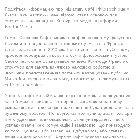
Поділіться інформацією про ініціативу Café Philosophique у
Львові, яка, наскільки мені відомо, стала основою для
створення видавництва "Контур" та медіа-платформи
Kontur.Media.
Роман Оксенюк: Кафе виникло на філософському факультеті
Львівського національного університету ім. Івана Франка.
Датою заснування є 2013 рік. Проте його появі в публічному
просторі передував університетський філософський гурток.
Своєю чергою він орієнтувався на ідею Колеж де Франс як
структури для занять винятково науковою роботою зі
щорічним представленням поточних напрацювань публічно.
Ми хотіли поєднати академічну атмосферу з невимушеністю
café philosophique.
У формі кафе ми займалися вирішенням кількох актуальних
на той момент питань. По-перше, незважаючи на появу
різних ініціатив, філософія практично не була представлена у
публічному просторі. По-друге, ми прагнули зламати бар'єри
між студентами та викладачами. Стіни університету часто
ускладнювали їхню комунікацію і взаємодію, що призводило
до того, що вони або взагалі не відбувалися, або ставали
важкими для реалізації. Формат кафе надавав можливість