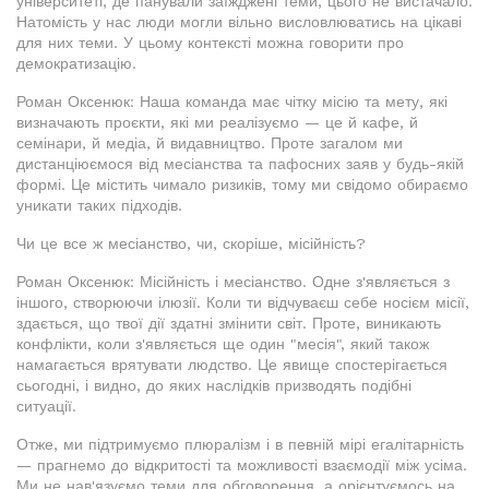
університеті, де панували заїжджені теми, цього не вистачало.
Натомість у нас люди могли вільно висловлюватись на цікаві
для них теми. У цьому контексті можна говорити про
демократизацію.
Роман Оксенюк: Наша команда має чітку місію та мету, які
визначають проєкти, які ми реалізуємо — це й кафе, й
семінари, й медіа, й видавництво. Проте загалом ми
дистанціюємося від месіанства та пафосних заяв у будь-якій
формі. Це містить чимало ризиків, тому ми свідомо обираємо
уникати таких підходів.
Чи це все ж месіанство, чи, скоріше, місійність?
Роман Оксенюк: Місійність і месіанство. Одне з'являється з
іншого, створюючи ілюзії. Коли ти відчуваєш себе носієм місії,
здається, що твої дії здатні змінити світ. Проте, виникають
конфлікти, коли з'являється ще один "месія", який також
намагається врятувати людство. Це явище спостерігається
сьогодні, і видно, до яких наслідків призводять подібні
ситуації.
Отже, ми підтримуємо плюралізм і в певній мірі егалітарність
— прагнемо до відкритості та можливості взаємодії між усіма.
Ми не нав'язуємо теми для обговорення, а орієнтуємось на