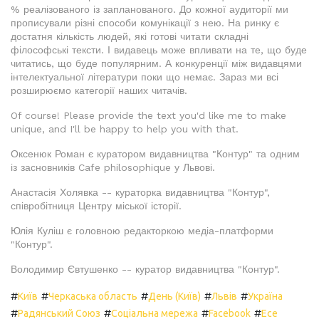
% реалізованого із запланованого. До кожної аудиторії ми
прописували різні способи комунікації з нею. На ринку є
достатня кількість людей, які готові читати складні
філософські тексти. І видавець може впливати на те, що буде
читатись, що буде популярним. А конкуренції між видавцями
інтелектуальної літератури поки що немає. Зараз ми всі
розширюємо категорії наших читачів.
Of course! Please provide the text you'd like me to make
unique, and I'll be happy to help you with that.
Оксенюк Роман є куратором видавництва "Контур" та одним
із засновників Cafe philosophique у Львові.
Анастасія Холявка -- кураторка видавництва "Контур",
співробітниця Центру міської історії.
Юлія Куліш є головною редакторкою медіа-платформи
"Контур".
Володимир Євтушенко -- куратор видавництва "Контур".
#
#
#
#
#
Київ
Черкаська область
День (Київ)
Львів
Україна
#
#
#
#
Радянський Союз
Соціальна мережа
Facebook
Есе