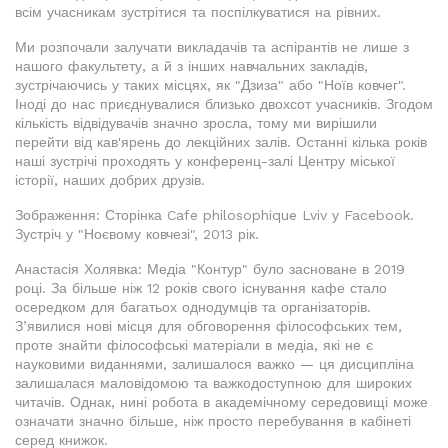
всім учасникам зустрітися та поспілкуватися на рівних.
Ми розпочали залучати викладачів та аспірантів не лише з
нашого факультету, а й з інших навчальних закладів,
зустрічаючись у таких місцях, як "Дзиза" або "Ноїв ковчег".
Іноді до нас приєднувалися близько двохсот учасників. Згодом
кількість відвідувачів значно зросла, тому ми вирішили
перейти від кав'ярень до лекційних залів. Останні кілька років
наші зустрічі проходять у конференц-залі Центру міської
історії, наших добрих друзів.
Зображення: Сторінка Cafe philosophique Lviv у Facebook.
Зустріч у "Ноєвому ковчезі", 2013 рік.
Анастасія Холявка: Медіа "Контур" було засноване в 2019
році. За більше ніж 12 років свого існування кафе стало
осередком для багатьох однодумців та організаторів.
З’явилися нові місця для обговорення філософських тем,
проте знайти філософські матеріали в медіа, які не є
науковими виданнями, залишалося важко — ця дисципліна
залишалася маловідомою та важкодоступною для широких
читачів. Однак, нині робота в академічному середовищі може
означати значно більше, ніж просто перебування в кабінеті
серед книжок.