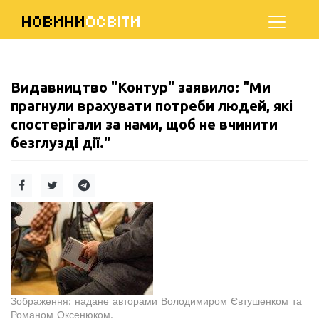
НОВИНИ
ОСВІТИ
Видавництво "Контур" заявило: "Ми
прагнули врахувати потреби людей, які
спостерігали за нами, щоб не вчинити
безглузді дії."
Зображення: надане авторами Володимиром Євтушенком та
Романом Оксенюком.