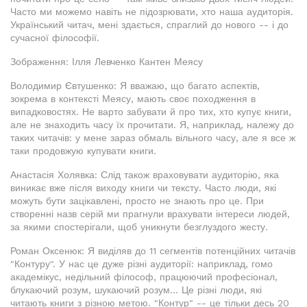
Часто ми можемо навіть не підозрювати, хто наша аудиторія.
Український читач, мені здається, спраглий до нового -- і до
сучасної філософії.
Зображення: Ілля Левченко Кантен Меясу
Володимир Євтушенко: Я вважаю, що багато аспектів,
зокрема в контексті Меясу, мають своє походження в
випадковостях. Не варто забувати й про тих, хто купує книги,
але не знаходить часу їх прочитати. Я, наприклад, належу до
таких читачів: у мене зараз обмаль вільного часу, але я все ж
таки продовжую купувати книги.
Анастасія Холявка: Слід також враховувати аудиторію, яка
виникає вже після виходу книги чи тексту. Часто люди, які
можуть бути зацікавлені, просто не знають про це. При
створенні назв серій ми прагнули врахувати інтереси людей,
за якими спостерігали, щоб уникнути безглуздого жесту.
Роман Оксенюк: Я виділяв до 11 сегментів потенційних читачів
"Контуру". У нас це дуже різні аудиторії: наприклад, гомо
академікус, недільний філософ, працюючий професіонал,
блукаючий розум, шукаючий розум... Це різні люди, які
читають книги з різною метою. "Контур" -- це тільки десь 20