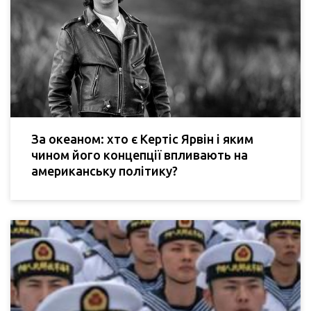
За океаном: хто є Кертіс Ярвін і яким
чином його концепції впливають на
американську політику?