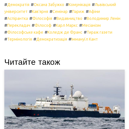
#
#
#
#
Демократія
Оксана Забужко
Комунікація
Львівський
#
#
#
#
університет
Кав'ярня
Семінар
Париж
Афіни
#
#
#
#
Аспірантка
Філософія
Видавництво
Володимир Ленін
#
#
#
#
Перекладач
Філософ
Карл Маркс
Месіанізм
#
#
#
Філософське кафе
Коледж де Франс
Тираж газети
#
#
#
Термінологія
Демократизація
Іммануїл Кант
Читайте також