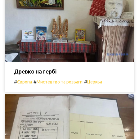
Древко на гербі
#
#
#
Європа
Мистецтво та розваги
Церква