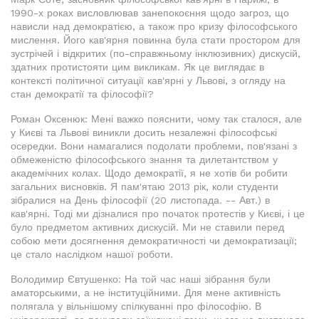
1990-х роках висловлював занепокоєння щодо загроз, що
нависли над демократією, а також про кризу філософського
мислення. Його кав'ярня повинна була стати простором для
зустрічей і відкритих (по-справжньому інклюзивних) дискусій,
здатних протистояти цим викликам. Як це виглядає в
контексті політичної ситуації кав'ярні у Львові, з огляду на
стан демократії та філософії?
Роман Оксенюк: Мені важко пояснити, чому так сталося, але
у Києві та Львові виникли досить незалежні філософські
осередки. Вони намагалися подолати проблеми, пов'язані з
обмеженістю філософського знання та дилетантством у
академічних колах. Щодо демократії, я не хотів би робити
загальних висновків. Я пам'ятаю 2013 рік, коли студенти
зібралися на День філософії (20 листопада. -- Авт.) в
кав'ярні. Тоді ми дізналися про початок протестів у Києві, і це
було предметом активних дискусій. Ми не ставили перед
собою мети досягнення демократичності чи демократизації;
це стало наслідком нашої роботи.
Володимир Євтушенко: На той час наші зібрання були
аматорськими, а не інституційними. Для мене активність
полягала у вільнішому спілкуванні про філософію. В