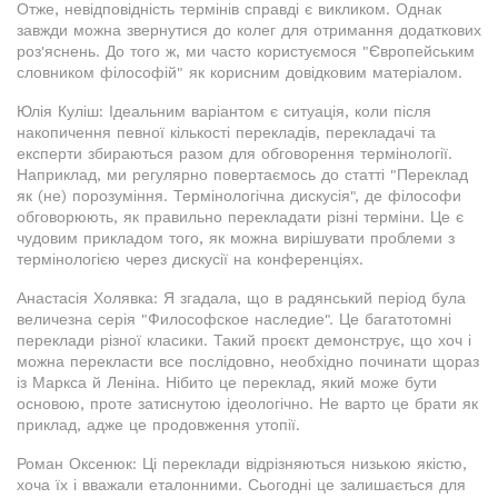
Отже, невідповідність термінів справді є викликом. Однак
завжди можна звернутися до колег для отримання додаткових
роз'яснень. До того ж, ми часто користуємося "Європейським
словником філософій" як корисним довідковим матеріалом.
Юлія Куліш: Ідеальним варіантом є ситуація, коли після
накопичення певної кількості перекладів, перекладачі та
експерти збираються разом для обговорення термінології.
Наприклад, ми регулярно повертаємось до статті "Переклад
як (не) порозуміння. Термінологічна дискусія", де філософи
обговорюють, як правильно перекладати різні терміни. Це є
чудовим прикладом того, як можна вирішувати проблеми з
термінологією через дискусії на конференціях.
Анастасія Холявка: Я згадала, що в радянський період була
величезна серія "Философское наследие". Це багатотомні
переклади різної класики. Такий проєкт демонструє, що хоч і
можна перекласти все послідовно, необхідно починати щораз
із Маркса й Леніна. Нібито це переклад, який може бути
основою, проте затиснутою ідеологічно. Не варто це брати як
приклад, адже це продовження утопії.
Роман Оксенюк: Ці переклади відрізняються низькою якістю,
хоча їх і вважали еталонними. Сьогодні це залишається для