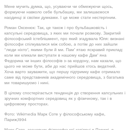
Мене мучить думка, що, усуваючи чи обмежуючи щось,
формуючи навколо себе бульбашку, ми залишаємося
наодинці зі своїми думками. І це може стати нестерпним.
Роман Оксенюк: Так, це також і про бульбашковість і
капсульні середовища, з яких ми почали розмову. Закритий
філософський істеблішмент, про який згадувала Юля: визнані
філософи спілкувалися між собою, а потім до них зайшли
"люди ніхто", якими були й ми. Памʼятаю яскравий приклад:
коли ми кликали виступати в нашому кафе Дамʼяна
Федорика чи інших філософів з-за кордону, нам казали, що
цього не може бути, аби до нас прийшов хтось видатний.
Хоча варто зауважити, що першу підтримку кафе отримало
саме від представників академічного середовища, з багатьма
ми товаришуємо і нині.
В цілому спостерігається тенденція до створення капсульних і
зручних комфортних середовищ як у фізичному, так і в
цифровому просторах.
Фото: Wikimedia Марк Соте у філософському кафе,
Париж,1994
Марк Соте, засновник філософської кав'ярні в Парижі, в