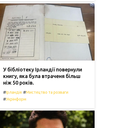
У бібліотеку Ірландії повернули
книгу, яка була втраченя більш
ніж 50 років.
#
#
Ірландія
Мистецтво та розваги
#
Укрінформ