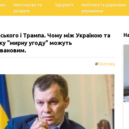
нес
Мистецтво та
Здоров'я
політика та державне
розваги
управління
ського і Трампа. Чому між Україною та
Н
ку "мирну угоду" можуть
овановим.
#
Політика