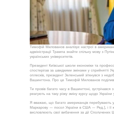
Тимофій Милованов аналізує настрої в американс
адміністрації Трампа знайти спільну мову з Путі
українських університетів.
Президент Київської школи економіки та профес
спостерігав за швидкими змінами у сприйнятті У
оплесків, президент Зеленський зіткнувся з недо
Вашингтона. Про це Тимофій Милованов поділивс
Ти провів багато часу в Вашингтоні, зустрічався
реагують на таку різку зміну курсу щодо України
Я вважаю, що багато американців перебувають у 
Маркарову — посол України в США — Ред.], і її к
висловлюють свої вибачення за дії Сполучених Ш