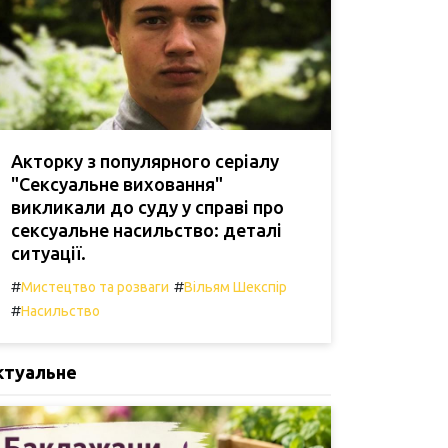
Акторку з популярного серіалу
"Сексуальне виховання"
викликали до суду у справі про
сексуальне насильство: деталі
ситуації.
#
#
Мистецтво та розваги
Вільям Шекспір
#
Насильство
ктуальне