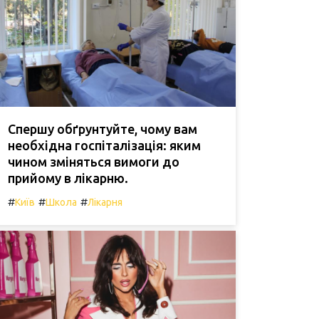
Спершу обґрунтуйте, чому вам
необхідна госпіталізація: яким
чином зміняться вимоги до
прийому в лікарню.
#
#
#
Київ
Школа
Лікарня