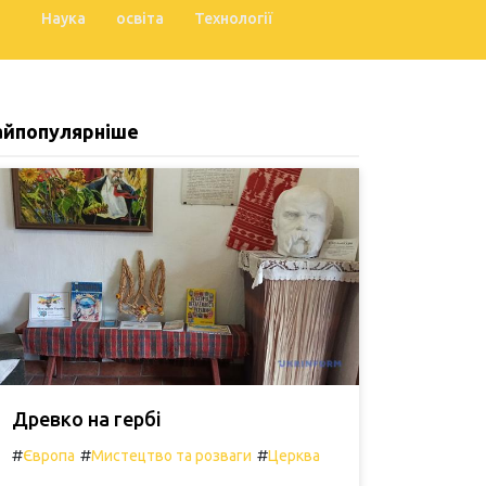
Наука
освіта
Технології
айпопулярніше
Древко на гербі
#
#
#
Європа
Мистецтво та розваги
Церква