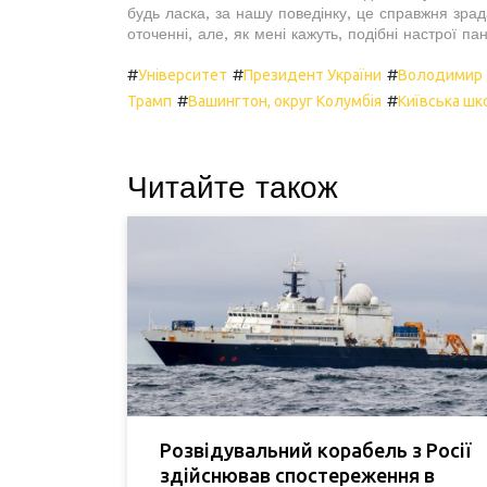
будь ласка, за нашу поведінку, це справжня зрад
оточенні, але, як мені кажуть, подібні настрої па
#
#
#
Університет
Президент України
Володимир 
#
#
Трамп
Вашингтон, округ Колумбія
Київська шк
Читайте також
Розвідувальний корабель з Росії
здійснював спостереження в