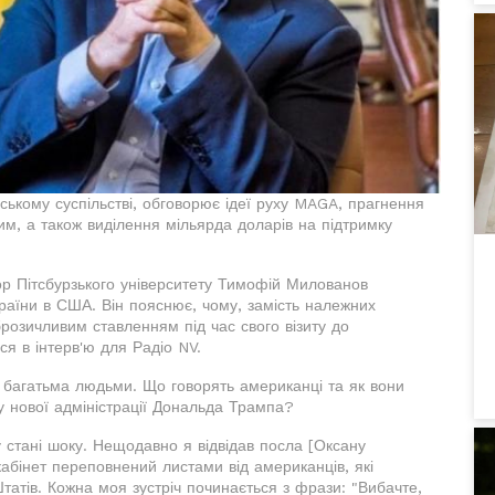
ькому суспільстві, обговорює ідеї руху MAGA, прагнення
ним, а також виділення мільярда доларів на підтримку
ор Пітсбурзького університету Тимофій Милованов
країни в США. Він пояснює, чому, замість належних
брозичливим ставленням під час свого візиту до
я в інтерв'ю для Радіо NV.
 з багатьма людьми. Що говорять американці та як вони
 у нової адміністрації Дональда Трампа?
стані шоку. Нещодавно я відвідав посла [Оксану
абінет переповнений листами від американців, які
татів. Кожна моя зустріч починається з фрази: "Вибачте,