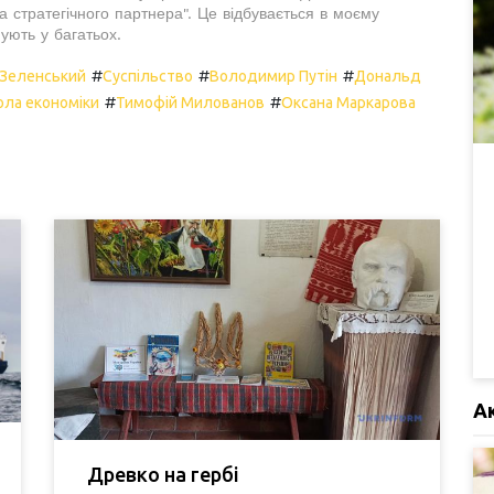
а стратегічного партнера". Це відбувається в моєму
нують у багатьох.
#
#
#
Зеленський
Суспільство
Володимир Путін
Дональд
#
#
ола економіки
Тимофій Милованов
Оксана Маркарова
А
Древко на гербі