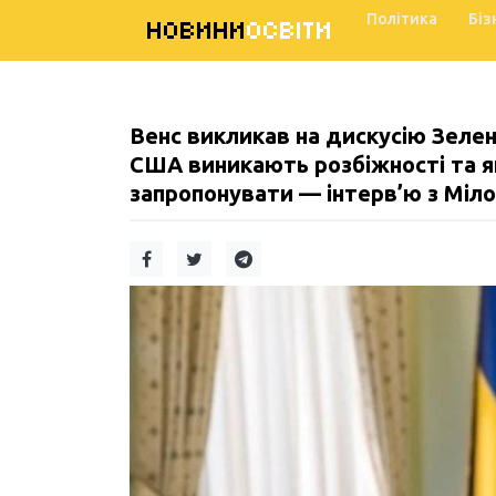
Політика
Біз
НОВИНИ
ОСВІТИ
Венс викликав на дискусію Зелен
США виникають розбіжності та я
запропонувати — інтерв’ю з Міл