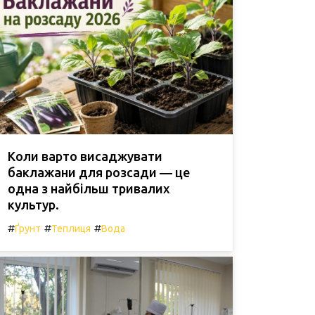
Коли варто висаджувати
баклажани для розсади — це
одна з найбільш тривалих
культур.
#
#
#
Ґрунт
Теплиця
Вода