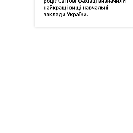
році? Світові фахівці визначили
найкращі вищі навчальні
заклади України.