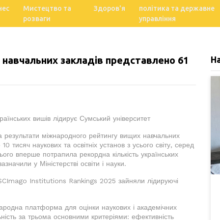
нес
Мистецтво та
Здоров'я
політика та державне
розваги
управління
навчальних закладів представлено 61
Н
раїнських вишів лідирує Сумський університет
а результати міжнародного рейтингу вищих навчальних
10 тисяч наукових та освітніх установ з усього світу, серед
нього вперше потрапила рекордна кількість українських
азначили у Міністерстві освіти і науки.
 SCImago Institutions Rankings 2025 зайняли лідируючі
народна платформа для оцінки наукових і академічних
льність за трьома основними критеріями: ефективність