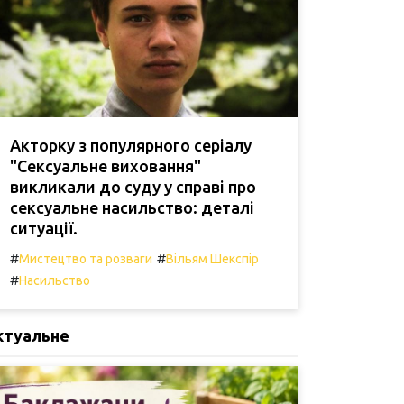
Акторку з популярного серіалу
"Сексуальне виховання"
викликали до суду у справі про
сексуальне насильство: деталі
ситуації.
#
#
Мистецтво та розваги
Вільям Шекспір
#
Насильство
ктуальне