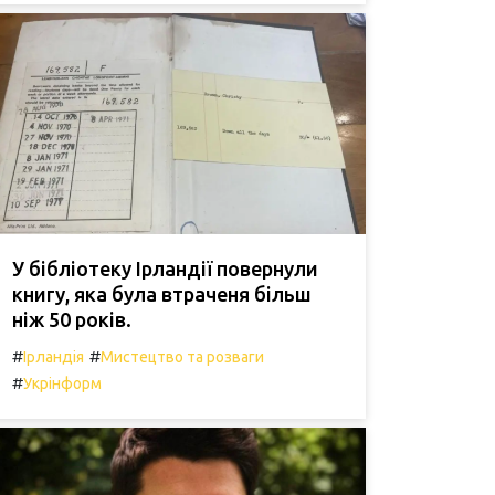
У бібліотеку Ірландії повернули
книгу, яка була втраченя більш
ніж 50 років.
#
#
Ірландія
Мистецтво та розваги
#
Укрінформ