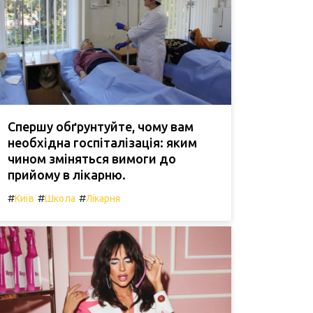
Спершу обґрунтуйте, чому вам
необхідна госпіталізація: яким
чином зміняться вимоги до
прийому в лікарню.
#
#
#
Київ
Школа
Лікарня