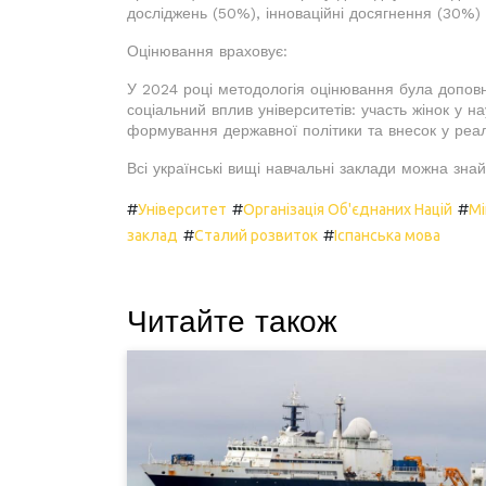
досліджень (50%), інноваційні досягнення (30%) 
Оцінювання враховує:
У 2024 році методологія оцінювання була допов
соціальний вплив університетів: участь жінок у н
формування державної політики та внесок у реал
Всі українські вищі навчальні заклади можна зна
#
#
#
Університет
Організація Об'єднаних Націй
Мі
#
#
заклад
Сталий розвиток
Іспанська мова
Читайте також