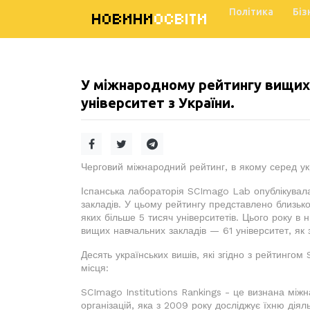
Політика
Біз
НОВИНИ
ОСВІТИ
У міжнародному рейтингу вищих 
університет з України.
Черговий міжнародний рейтинг, в якому серед ук
Іспанська лабораторія SCImago Lab опублікувал
закладів. У цьому рейтингу представлено близько 
яких більше 5 тисяч університетів. Цього року в 
вищих навчальних закладів — 61 університет, як з
Десять українських вишів, які згідно з рейтингом
місця:
SCImago Institutions Rankings - це визнана між
організацій, яка з 2009 року досліджує їхню дія