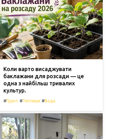
Коли варто висаджувати
баклажани для розсади — це
одна з найбільш тривалих
культур.
#
#
#
Ґрунт
Теплиця
Вода