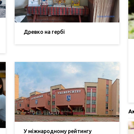
Древко на гербі
А
У міжнародному рейтингу