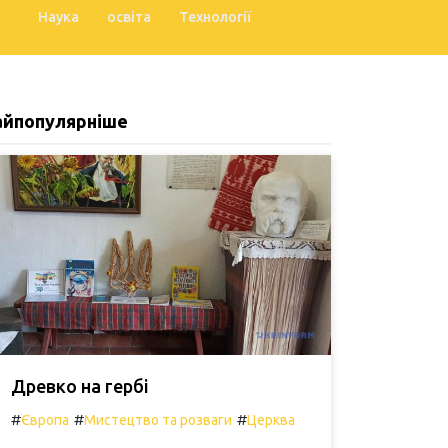
Наука
освіта
Технології
айпопулярніше
Древко на гербі
#
#
#
Європа
Мистецтво та розваги
Церква