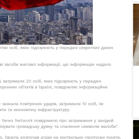
тки осіб, яких підозрюють у передачі секретних даних
ві засоби масової інформації, цю інформацію надало
ці затримали 20 осіб, яких підозрюють у передачі
боронних об'єктів в Ізраїлі, повідомляє інформаційне
е зазнала повітряних ударів, затримали 10 осіб, їм
кти та економічну інфраструктуру.
t News Network повідомило про затримання у західній
ілізувати громадську думку та спалення символів жалоби".
, Ізраїль розпочав атаки на контрольно-пропускні пункти,