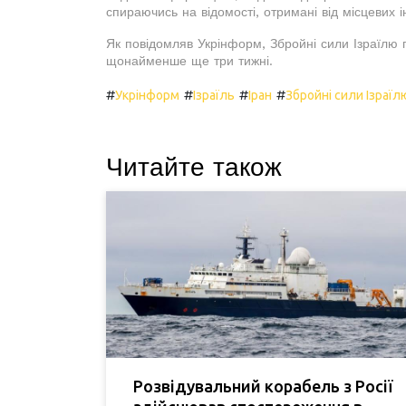
спираючись на відомості, отримані від місцевих 
Як повідомляв Укрінформ, Збройні сили Ізраїлю
щонайменше ще три тижні.
#
#
#
#
Укрінформ
Ізраїль
Іран
Збройні сили Ізраїл
Читайте також
Розвідувальний корабель з Росії