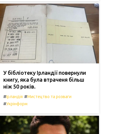
У бібліотеку Ірландії повернули
книгу, яка була втраченя більш
ніж 50 років.
#
#
Ірландія
Мистецтво та розваги
#
Укрінформ