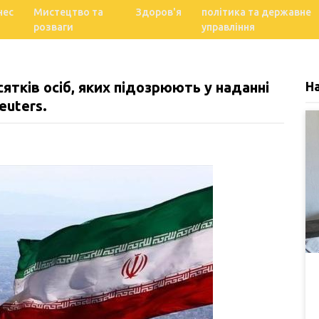
нес
Мистецтво та
Здоров'я
політика та державне
розваги
управління
сятків осіб, яких підозрюють у наданні
Н
euters.