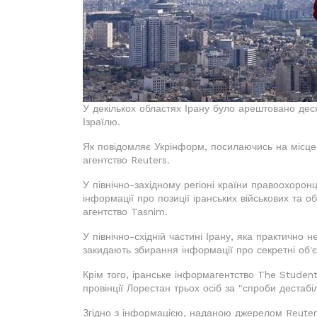
У декількох областях Ірану було арештовано деся
Ізраїлю.
Як повідомляє Укрінформ, посилаючись на місце
агентство Reuters.
У північно-західному регіоні країни правоохорон
інформації про позиції іранських військових та о
агентство Tasnim.
У північно-східній частині Ірану, яка практично н
закидають збирання інформації про секретні об'є
Крім того, іранське інформагентство The Studen
провінції Лорестан трьох осіб за "спроби дестаб
Згідно з інформацією, наданою джерелом Reuters