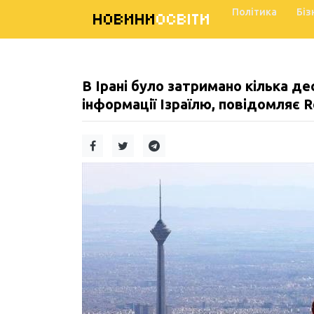
Політика
Біз
НОВИНИ
ОСВІТИ
В Ірані було затримано кілька де
інформації Ізраїлю, повідомляє R