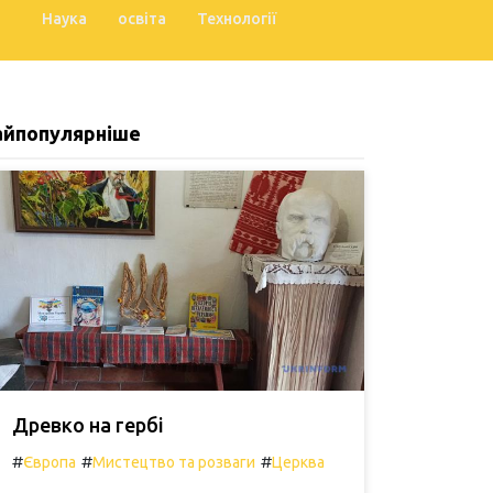
Наука
освіта
Технології
айпопулярніше
Древко на гербі
#
#
#
Європа
Мистецтво та розваги
Церква