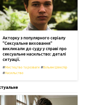
Акторку з популярного серіалу
"Сексуальне виховання"
викликали до суду у справі про
сексуальне насильство: деталі
ситуації.
#
#
Мистецтво та розваги
Вільям Шекспір
#
Насильство
ктуальне