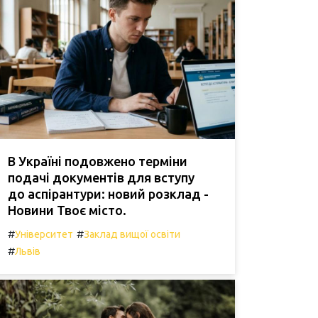
В Україні подовжено терміни
подачі документів для вступу
до аспірантури: новий розклад -
Новини Твоє місто.
#
#
Університет
Заклад вищої освіти
#
Львів