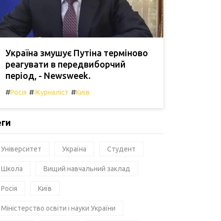
Україна змушує Путіна терміново
реагувати в передвиборчий
період, - Newsweek.
#
#
#
Росія
Журналіст
Київ
еги
Університет
Україна
Студент
Школа
Вищий навчальний заклад
Росія
Київ
Міністерство освіти і науки України