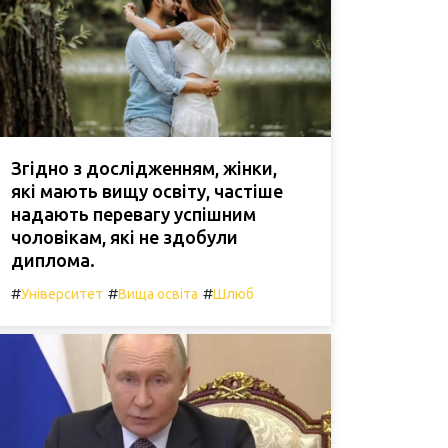
Згідно з дослідженням, жінки,
які мають вищу освіту, частіше
надають перевагу успішним
чоловікам, які не здобули
диплома.
#
#
#
Університет
Вища освіта
Шлюб