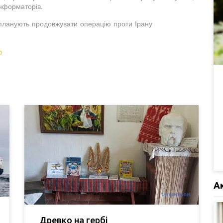
інформаторів.
 планують продовжувати операцію проти Ірану
ю
А
Древко на гербі