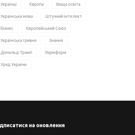
Українці
Європа
Вища освіта
Українська мова
Штучний інтелект
Бізнес
Європейський Союз
Українська гривня
Знання
Дональд Трамп
Укрінформ
Уряд України
ідписатися на оновлення