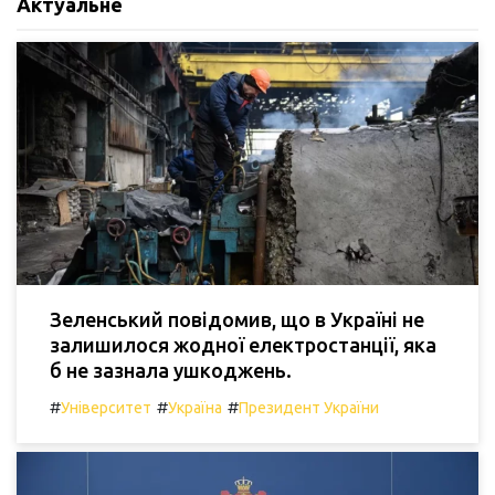
Актуальне
Зеленський повідомив, що в Україні не
залишилося жодної електростанції, яка
б не зазнала ушкоджень.
#
#
#
Університет
Україна
Президент України