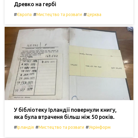
Древко на гербі
#
#
#
Європа
Мистецтво та розваги
Церква
У бібліотеку Ірландії повернули книгу,
яка була втраченя більш ніж 50 років.
#
#
#
Ірландія
Мистецтво та розваги
Укрінформ