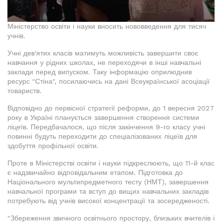
Міністерство освіти і науки вносить нововведення для тисяч
учнів.
Учні дев'ятих класів матимуть можливість завершити своє
навчання у рідних школах, не переходячи в інші навчальні
заклади перед випуском. Таку інформацію оприлюднив
ресурс "Стіна", посилаючись на дані Всеукраїнської асоціації
товариств.
Відповідно до первісної стратегії реформи, до 1 вересня 2027
року в Україні планується завершення створення системи
ліцеїв. Передбачалося, що після закінчення 9-го класу учні
повинні будуть переходити до спеціалізованих ліцеїв для
здобуття профільної освіти.
Проте в Міністерстві освіти і науки підкреслюють, що 11-й клас
є надзвичайно відповідальним етапом. Підготовка до
Національного мультипредметного тесту (НМТ), завершення
навчальної програми та вступ до вищих навчальних закладів
потребують від учнів високої концентрації та зосередженості.
"Збереження звичного освітнього простору, близьких вчителів і