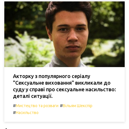
Акторку з популярного серіалу
"Сексуальне виховання" викликали до
суду у справі про сексуальне насильство:
деталі ситуації.
#
#
Мистецтво та розваги
Вільям Шекспір
#
Насильство