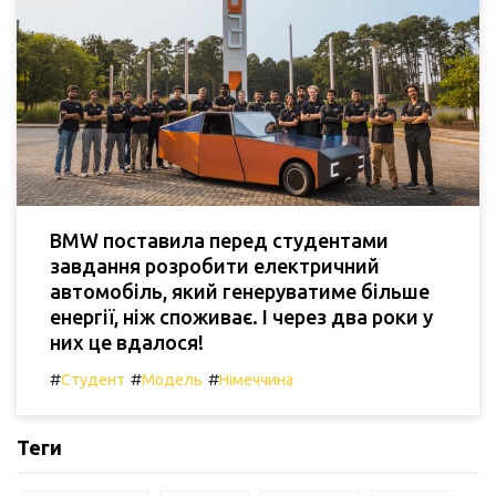
BMW поставила перед студентами
завдання розробити електричний
автомобіль, який генеруватиме більше
енергії, ніж споживає. І через два роки у
них це вдалося!
#
#
#
Студент
Модель
Німеччина
Теги