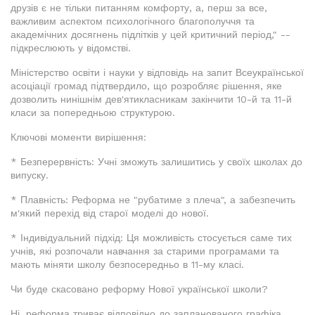
друзів є не тільки питанням комфорту, а, перш за все,
важливим аспектом психологічного благополуччя та
академічних досягнень підлітків у цей критичний період," --
підкреслюють у відомстві.
Міністерство освіти і науки у відповідь на запит Всеукраїнської
асоціації громад підтвердило, що розробляє рішення, яке
дозволить нинішнім дев'ятикласникам закінчити 10-й та 11-й
класи за попередньою структурою.
Ключові моменти вирішення:
* Безперервність: Учні зможуть залишитись у своїх школах до
випуску.
* Плавність: Реформа не "рубатиме з плеча", а забезпечить
м'який перехід від старої моделі до нової.
* Індивідуальний підхід: Ця можливість стосується саме тих
учнів, які розпочали навчання за старими програмами та
мають міняти школу безпосередньо в 11-му класі.
Чи буде скасовано реформу Нової української школи?
Ні, реформа триває відповідно до запланованого графіка.