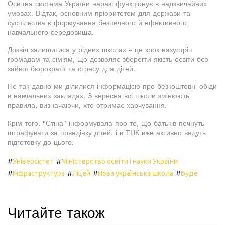
Освітня система України наразі функціонує в надзвичайних
умовах. Відтак, основним пріоритетом для держави та
суспільства є формування безпечного й ефективного
навчального середовища.
Дозвіл залишитися у рідних школах - це крок назустріч
громадам та сім'ям, що дозволяє зберегти якість освіти без
зайвої бюрократії та стресу для дітей.
Не так давно ми ділилися інформацією про безкоштовні обіди
в навчальних закладах. З вересня всі школи змінюють
правила, визначаючи, хто отримає харчування.
Крім того, "Стіна" інформувала про те, що батьків почнуть
штрафувати за поведінку дітей, і в ТЦК вже активно ведуть
підготовку до цього.
#
#
Університет
Міністерство освіти і науки України
#
#
#
#
Інфраструктура
Ліцей
Нова українська школа
Буде
Читайте також