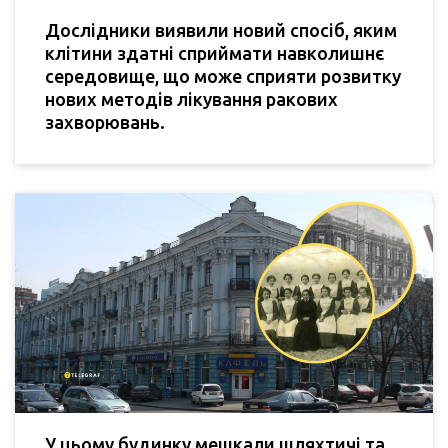
Дослідники виявили новий спосіб, яким
клітини здатні сприймати навколишнє
середовище, що може сприяти розвитку
нових методів лікування ракових
захворювань.
У цьому будинку мешкали шляхтичі та