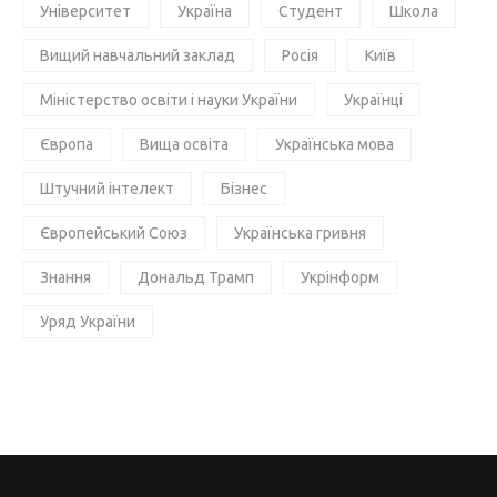
Університет
Україна
Студент
Школа
Вищий навчальний заклад
Росія
Київ
Міністерство освіти і науки України
Українці
Європа
Вища освіта
Українська мова
Штучний інтелект
Бізнес
Європейський Союз
Українська гривня
Знання
Дональд Трамп
Укрінформ
Уряд України