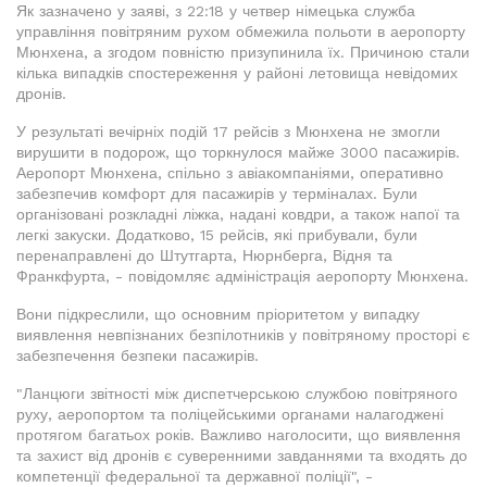
Як зазначено у заяві, з 22:18 у четвер німецька служба
управління повітряним рухом обмежила польоти в аеропорту
Мюнхена, а згодом повністю призупинила їх. Причиною стали
кілька випадків спостереження у районі летовища невідомих
дронів.
У результаті вечірніх подій 17 рейсів з Мюнхена не змогли
вирушити в подорож, що торкнулося майже 3000 пасажирів.
Аеропорт Мюнхена, спільно з авіакомпаніями, оперативно
забезпечив комфорт для пасажирів у терміналах. Були
організовані розкладні ліжка, надані ковдри, а також напої та
легкі закуски. Додатково, 15 рейсів, які прибували, були
перенаправлені до Штутгарта, Нюрнберга, Відня та
Франкфурта, - повідомляє адміністрація аеропорту Мюнхена.
Вони підкреслили, що основним пріоритетом у випадку
виявлення невпізнаних безпілотників у повітряному просторі є
забезпечення безпеки пасажирів.
"Ланцюги звітності між диспетчерською службою повітряного
руху, аеропортом та поліцейськими органами налагоджені
протягом багатьох років. Важливо наголосити, що виявлення
та захист від дронів є суверенними завданнями та входять до
компетенції федеральної та державної поліції", -