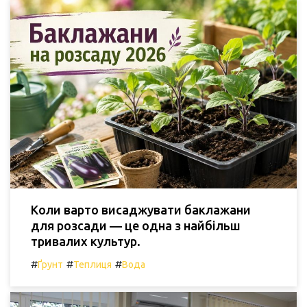
Коли варто висаджувати баклажани
для розсади — це одна з найбільш
тривалих культур.
#
#
#
Ґрунт
Теплиця
Вода