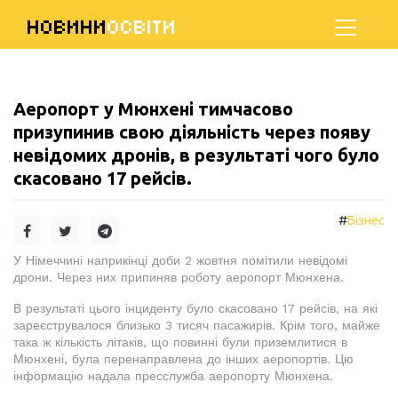
НОВИНИ
ОСВІТИ
Аеропорт у Мюнхені тимчасово
призупинив свою діяльність через появу
невідомих дронів, в результаті чого було
скасовано 17 рейсів.
#
Бізнес
У Німеччині наприкінці доби 2 жовтня помітили невідомі
дрони. Через них припиняв роботу аеропорт Мюнхена.
В результаті цього інциденту було скасовано 17 рейсів, на які
зареєструвалося близько 3 тисяч пасажирів. Крім того, майже
така ж кількість літаків, що повинні були приземлитися в
Мюнхені, була перенаправлена до інших аеропортів. Цю
інформацію надала пресслужба аеропорту Мюнхена.