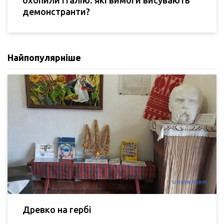
охопили Італію: які вимоги висувають
демонстранти?
Найпопулярніше
Древко на гербі