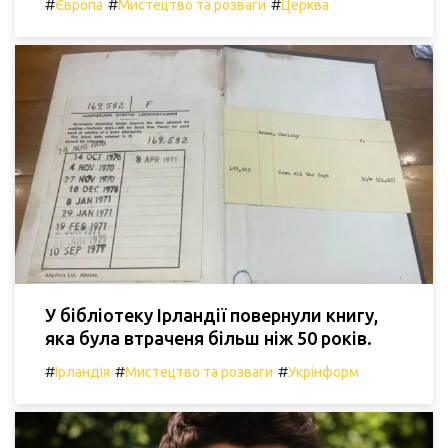
#
#
#
Європа
Мистецтво та розваги
Церква
У бібліотеку Ірландії повернули книгу,
яка була втраченя більш ніж 50 років.
#
#
#
Ірландія
Мистецтво та розваги
Укрінформ