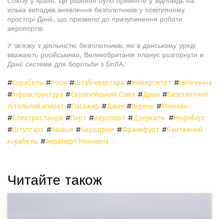
Союзу у країні. Це рішення було прийняте у відповідь на
кілька випадків виявлення безпілотників у повітряному
просторі Данії, що призвело до призупинення роботи
аеропортів.
У зв'язку з діяльністю безпілотників, які в данському уряді
вважають російськими, Великобританія планує розгорнути в
Данії системи для боротьби з БпЛА.
#
#
#
#
#
Корабель
Росія
Штаб-квартира
Університет
Німеччина
#
#
#
#
Інфраструктура
Європейський Союз
Дрон
Безпілотний
#
#
#
#
літальний апарат
Пасажир
Данія
Відень
Мюнхен
#
#
#
#
#
Електростанція
Порт
Аеропорт
Дзеркало.
Нюрнберг
#
#
#
#
#
Штутгарт
Авіація
Аеродром
Франкфурт
Вантажний
#
корабель
Аеропорт Мюнхена
Читайте також