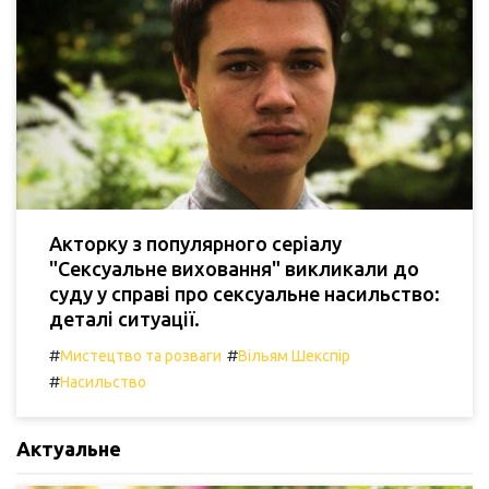
Акторку з популярного серіалу
"Сексуальне виховання" викликали до
суду у справі про сексуальне насильство:
деталі ситуації.
#
#
Мистецтво та розваги
Вільям Шекспір
#
Насильство
Актуальне