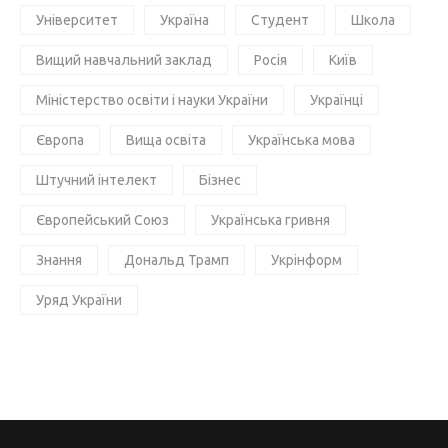
Університет
Україна
Студент
Школа
Вищий навчальний заклад
Росія
Київ
Міністерство освіти і науки України
Українці
Європа
Вища освіта
Українська мова
Штучний інтелект
Бізнес
Європейський Союз
Українська гривня
Знання
Дональд Трамп
Укрінформ
Уряд України