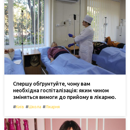
Спершу обґрунтуйте, чому вам
необхідна госпіталізація: яким чином
зміняться вимоги до прийому в лікарню.
#
#
#
Київ
Школа
Лікарня