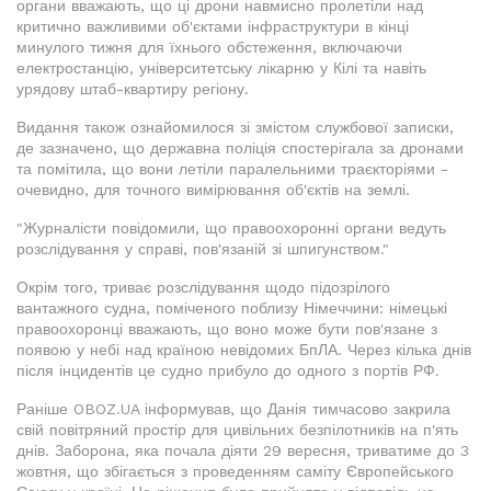
органи вважають, що ці дрони навмисно пролетіли над
критично важливими об'єктами інфраструктури в кінці
минулого тижня для їхнього обстеження, включаючи
електростанцію, університетську лікарню у Кілі та навіть
урядову штаб-квартиру регіону.
Видання також ознайомилося зі змістом службової записки,
де зазначено, що державна поліція спостерігала за дронами
та помітила, що вони летіли паралельними траєкторіями -
очевидно, для точного вимірювання об'єктів на землі.
"Журналісти повідомили, що правоохоронні органи ведуть
розслідування у справі, пов'язаній зі шпигунством."
Окрім того, триває розслідування щодо підозрілого
вантажного судна, поміченого поблизу Німеччини: німецькі
правоохоронці вважають, що воно може бути пов'язане з
появою у небі над країною невідомих БпЛА. Через кілька днів
після інцидентів це судно прибуло до одного з портів РФ.
Раніше OBOZ.UA інформував, що Данія тимчасово закрила
свій повітряний простір для цивільних безпілотників на п'ять
днів. Заборона, яка почала діяти 29 вересня, триватиме до 3
жовтня, що збігається з проведенням саміту Європейського