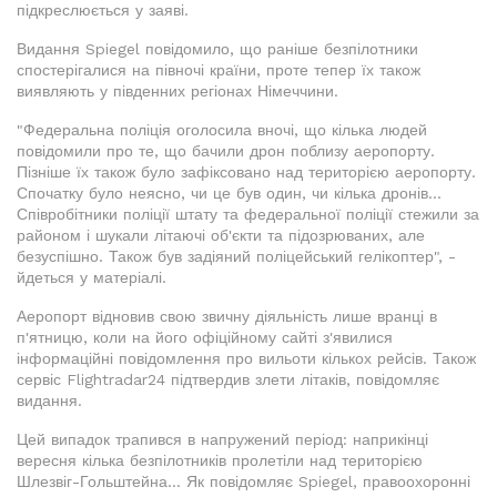
підкреслюється у заяві.
Видання Spiegel повідомило, що раніше безпілотники
спостерігалися на півночі країни, проте тепер їх також
виявляють у південних регіонах Німеччини.
"Федеральна поліція оголосила вночі, що кілька людей
повідомили про те, що бачили дрон поблизу аеропорту.
Пізніше їх також було зафіксовано над територією аеропорту.
Спочатку було неясно, чи це був один, чи кілька дронів...
Співробітники поліції штату та федеральної поліції стежили за
районом і шукали літаючі об'єкти та підозрюваних, але
безуспішно. Також був задіяний поліцейський гелікоптер", -
йдеться у матеріалі.
Аеропорт відновив свою звичну діяльність лише вранці в
п'ятницю, коли на його офіційному сайті з'явилися
інформаційні повідомлення про вильоти кількох рейсів. Також
сервіс Flightradar24 підтвердив злети літаків, повідомляє
видання.
Цей випадок трапився в напружений період: наприкінці
вересня кілька безпілотників пролетіли над територією
Шлезвіг-Гольштейна... Як повідомляє Spiegel, правоохоронні