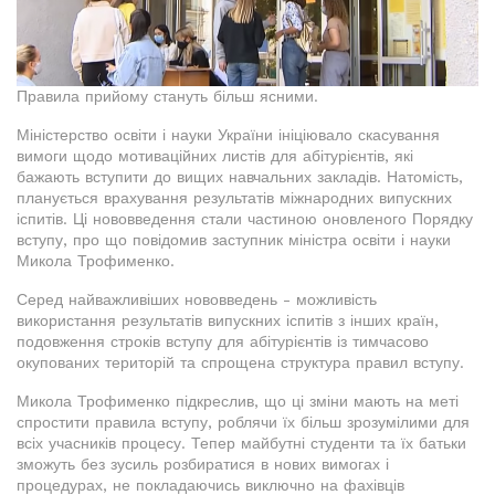
Правила прийому стануть більш ясними.
Міністерство освіти і науки України ініціювало скасування
вимоги щодо мотиваційних листів для абітурієнтів, які
бажають вступити до вищих навчальних закладів. Натомість,
планується врахування результатів міжнародних випускних
іспитів. Ці нововведення стали частиною оновленого Порядку
вступу, про що повідомив заступник міністра освіти і науки
Микола Трофименко.
Серед найважливіших нововведень - можливість
використання результатів випускних іспитів з інших країн,
подовження строків вступу для абітурієнтів із тимчасово
окупованих територій та спрощена структура правил вступу.
Микола Трофименко підкреслив, що ці зміни мають на меті
спростити правила вступу, роблячи їх більш зрозумілими для
всіх учасників процесу. Тепер майбутні студенти та їх батьки
зможуть без зусиль розбиратися в нових вимогах і
процедурах, не покладаючись виключно на фахівців