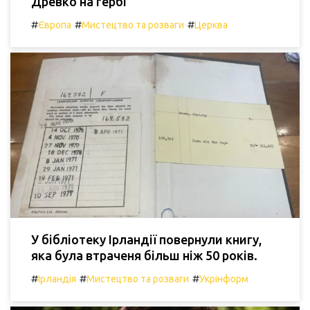
Древко на гербі
#
#
#
Європа
Мистецтво та розваги
Церква
У бібліотеку Ірландії повернули книгу,
яка була втраченя більш ніж 50 років.
#
#
#
Ірландія
Мистецтво та розваги
Укрінформ