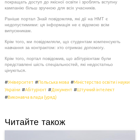
покращать доступ до якісної освіти і зроблять вступну
кампанію більш зручною для всіх учасників.
Раніше портал Знай повідомляв, які дії на НМТ є
недопустимими: ця інформація не є відомою всім
випускникам.
Крім того, ми повідомляли, що студентам компенсують
навчання за контрактом: хто отримає допомогу.
Крім того, портал повідомив, що абітурієнтам були
представлені шість спеціальностей, які недостатньо
цінуються.
#
#
#
Університет
Польська мова
Міністерство освіти і науки
#
#
#
України
Абітурієнт
Документ
Штучний інтелект
#
Виконавча влада (уряд)
Читайте також