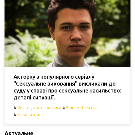
Акторку з популярного серіалу
"Сексуальне виховання" викликали до
суду у справі про сексуальне насильство:
деталі ситуації.
#
#
Мистецтво та розваги
Вільям Шекспір
#
Насильство
Актуальне