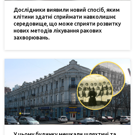
Дослідники виявили новий спосіб, яким
клітини здатні сприймати навколишнє
середовище, що може сприяти розвитку
нових методів лікування ракових
захворювань.
У цьому будинку мешкали шляхтичі та