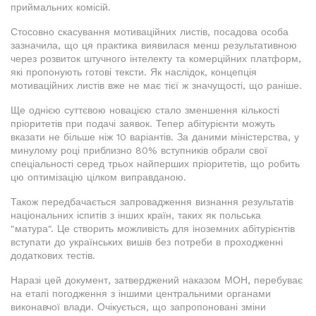
приймальних комісій.
Стосовно скасування мотиваційних листів, посадова особа
зазначила, що ця практика виявилася менш результативною
через розвиток штучного інтелекту та комерційних платформ,
які пропонують готові тексти. Як наслідок, концепція
мотиваційних листів вже не має тієї ж значущості, що раніше.
Ще однією суттєвою новацією стало зменшення кількості
пріоритетів при подачі заявок. Тепер абітурієнти можуть
вказати не більше ніж 10 варіантів. За даними міністерства, у
минулому році приблизно 80% вступників обрали свої
спеціальності серед трьох найперших пріоритетів, що робить
цю оптимізацію цілком виправданою.
Також передбачається запровадження визнання результатів
національних іспитів з інших країн, таких як польська
"матура". Це створить можливість для іноземних абітурієнтів
вступати до українських вишів без потреби в проходженні
додаткових тестів.
Наразі цей документ, затверджений наказом МОН, перебуває
на етапі погодження з іншими центральними органами
виконавчої влади. Очікується, що запропоновані зміни