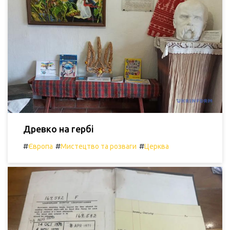
Древко на гербі
#
#
#
Європа
Мистецтво та розваги
Церква