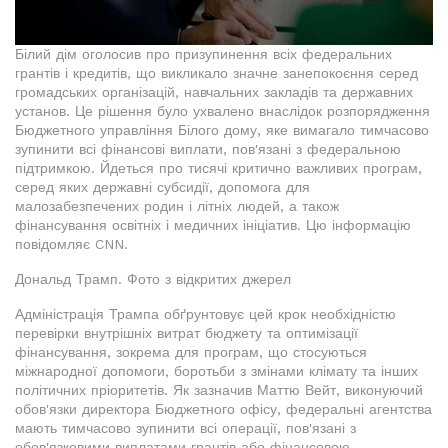
Білий дім оголосив про призупинення всіх федеральних
грантів і кредитів, що викликало значне занепокоєння серед
громадських організацій, навчальних закладів та державних
установ. Це рішення було ухвалено внаслідок розпорядження
Бюджетного управління Білого дому, яке вимагало тимчасово
зупинити всі фінансові виплати, пов'язані з федеральною
підтримкою. Йдеться про тисячі критично важливих програм,
серед яких державні субсидії, допомога для
малозабезпечених родин і літніх людей, а також
фінансування освітніх і медичних ініціатив. Цю інформацію
повідомляє CNN.
Дональд Трамп. Фото з відкритих джерел
Адміністрація Трампа обґрунтовує цей крок необхідністю
перевірки внутрішніх витрат бюджету та оптимізації
фінансування, зокрема для програм, що стосуються
міжнародної допомоги, боротьби з змінами клімату та інших
політичних пріоритетів. Як зазначив Маттю Вейт, виконуючий
обов'язки директора Бюджетного офісу, федеральні агентства
мають тимчасово зупинити всі операції, пов'язані з
обов'язковими виплатами грантів або фінансовою