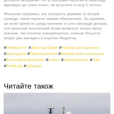
допомога ветеранам. Всі ці програми підлягають перегляду
відповідно до нових вимог, які вступлять в силу 5 лютого.
Фінансова підтримка, яку отримують держави та місцеві
громади, також підлягає певним обмеженням. За оцінками,
це може принести уряду економію в сотні мільярдів доларів,
але реальний економічний вплив виявиться значно менш
значним, ніж спочатку передбачалося, оскільки більшість
витрат уже закладені в існуючих бюджетах.
#
#
#
Університет
Дональд Трамп
Наукове дослідження
#
#
#
Демократія
Правозахисники
Неприбуткова організація
#
#
#
#
Благодійна організація
Клімат
Повноваження
CNN
#
#
Білий дім
Субсидія
Читайте також