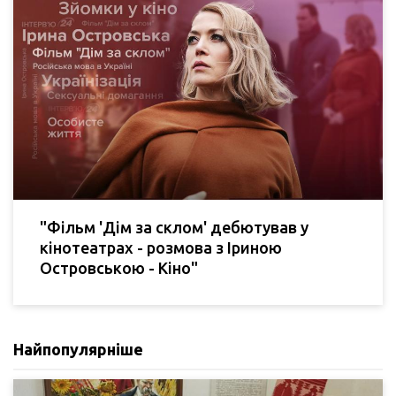
"Фільм 'Дім за склом' дебютував у
кінотеатрах - розмова з Іриною
Островською - Кіно"
Найпопулярніше