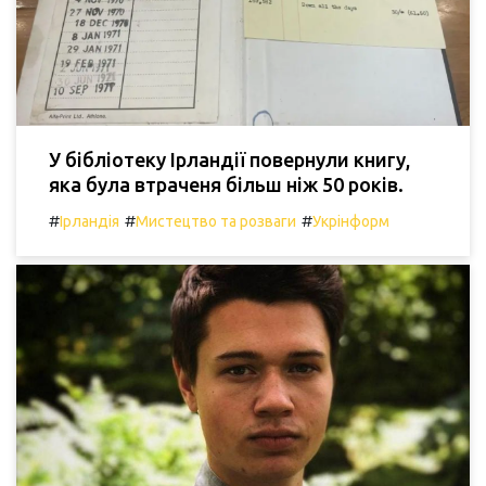
У бібліотеку Ірландії повернули книгу,
яка була втраченя більш ніж 50 років.
#
#
#
Ірландія
Мистецтво та розваги
Укрінформ