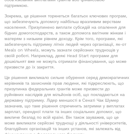
підтримкою.
Зокрема, це рішення торкнеться багатьох ключових програм,
що забезпечують допомогу найбільш вразливим верствам
населення. Призупинено виплати субсидій на опалення для
бідних домогосподарств, а також допомога вагітним жінкам і
матерям з низьким рівнем доходу. Крім того, програми, які
забезпечують підтримку літніх людей через організації, як-от
Meals on Wheels, можуть зазнати серйозних труднощів у
своїй роботі. Наприклад, деякі Head Start програми для
дошкільнят вже не можуть отримати фінансування, що може
призвести до їх закриття.
Це рішення викликало сильне обурення серед демократичних
керівників та захисників прав людини, які підкреслюють, що
призупинка федеральних грантів може призвести до
руйнівних наслідків для мільйонів осіб, що покладаються на
державну підтримку. Лідер меншості в Сенаті Чак Шумер
зазначив, що таке рішення спричинить затримки у виплатах
зарплат, орендної плати та інших соціальних допомог, що
викличе безлад по всій країні. Він також зауважив, що це
може викликати серйозні труднощі у діяльності університетів,
благодійних організацій та інших установ, які залежать від