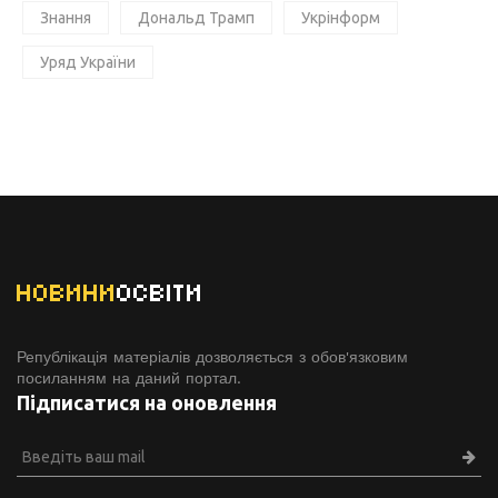
Знання
Дональд Трамп
Укрінформ
Уряд України
НОВИНИ
ОСВІТИ
Републікація матеріалів дозволяється з обов'язковим
посиланням на даний портал.
Підписатися на оновлення