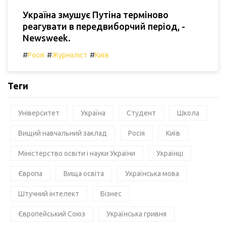
Україна змушує Путіна терміново
реагувати в передвиборчий період, -
Newsweek.
#
#
#
Росія
Журналіст
Київ
Теги
Університет
Україна
Студент
Школа
Вищий навчальний заклад
Росія
Київ
Міністерство освіти і науки України
Українці
Європа
Вища освіта
Українська мова
Штучний інтелект
Бізнес
Європейський Союз
Українська гривня