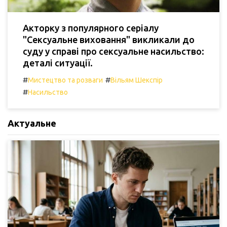
Акторку з популярного серіалу
"Сексуальне виховання" викликали до
суду у справі про сексуальне насильство:
деталі ситуації.
#
#
Мистецтво та розваги
Вільям Шекспір
#
Насильство
Актуальне