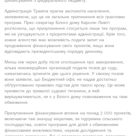
фінансування з федерального бюджету.
Адміністрація Трампа прагне заспокоїти населення,
запевняючи, що це не загальне припинення всіх грантових
програм. Прес-секретар Білого дому Каролін Левітт
роз'яснила, що призупинення стосується лише тих програм,
які не узгоджуються з пріоритетами адміністрації. Крім того,
кожне агентство має можливість подати запит на
продовження фінансування своїх проектів, якщо вони
відповідають президентському порядку денному.
Менш ніж через добу після оголошення про замороження,
кілька некомерційних організацій подали позов до суду,
намагаючись зупинити дію цього рішення. У своєму позові
вони заявили, що Бюджетний офіс не надав достатньо
обґрунтованих правових підстав для такого кроку. Це може
призвести до тривалої судової тяганини, в якій
вирішуватиметься, чи є у Білого дому повноваження на таке
обмеження.
Призупинення фінансування вплине на понад 2 000 проектів,
включаючи такі значущі ініціативи, як підтримка сільського
господарства, освітні програми для дітей з обмеженими
фінансовими можливостями, наукові дослідження та